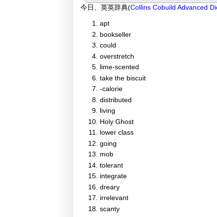
今日、英英辞典(
Collins Cobuild Advanced Di
apt
bookseller
could
overstretch
lime-scented
take the biscuit
-calorie
distributed
living
Holy Ghost
lower class
going
mob
tolerant
integrate
dreary
irrelevant
scanty