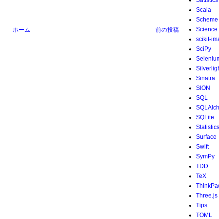
Satistics
Scala
Scheme
Science
ホーム
前の投稿
scikit-i
SciPy
Seleniu
Silverlig
Sinatra
SION
SQL
SQLAlc
SQLite
Statistic
Surface
Swift
SymPy
TDD
TeX
ThinkPa
Three.js
Tips
TOML