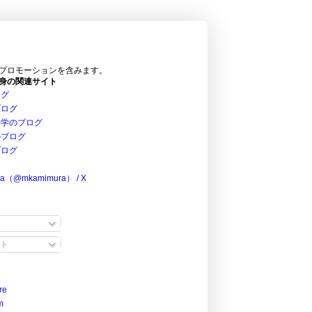
プロモーションを含みます。
身の関連サイト
ログ
ブログ
科学のブログ
のブログ
ブログ
ra（@mkamimura） / X
ト
re
m