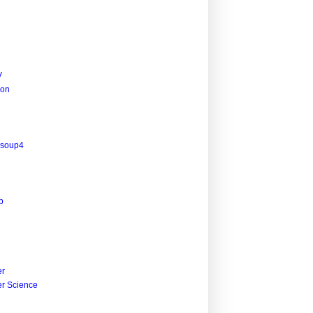
V
ion
lsoup4
p
r
r Science