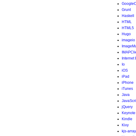
Google
Grunt
Haskell
HTML
HTML5
Hugo
imageio
ImageMa
IMAPCli
Internet
Io
iOS
iPad
iPhone
iTunes
Java
JavaScri
jQuery
Keynote
Kindle
Kivy
kjs-array