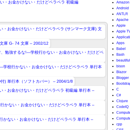
ない・お金かけない・だけどペラペラ 初級編
Amazon
Android
ANTLR
Apache
Apple
Apple T
Applicat
Apps
Babel
Bash
beautifu
bison
Blazor
Blogger
Bootstra
C
C#
Clojure
CodeIQ
Compute
Compute
cpp