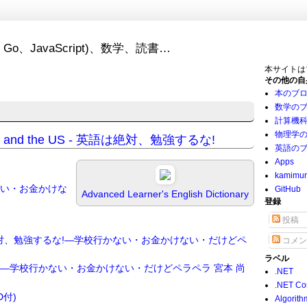
Go、JavaScript)、数学、読書…
本サイトは
その他の自
本のブ
数学の
計算機
物理学
China and the US - 英語は絶対、勉強するな!
英語の
Apps
kamimu
ない・お金かけな
GitHub
Advanced Learner's English Dictionary
登録
投稿
対、勉強するな!―学校行かない・お金かけない・だけどペ
コメン
ラベル
!―学校行かない・お金かけない・だけどペラペラ
宮本 尚
.NET
.NET Co
D付)
Algorith