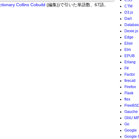
CSS
ctionary
Collins Cobuild
(編集))で引いた単語数、67語。
CTM
D3.js
Dart
Databas
Dexie.js
Edge
Elixir
Elm
EPUB
Erlang
F#
Factor
firecall
Firefox
Flask
flex
FreeBS
Gauche
GNU M
Go
Google
Google 