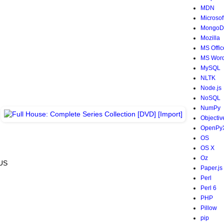
MDN
Microsof
MongoD
Mozilla
MS Offic
MS Wor
MySQL
NLTK
Node.js
NoSQL
NumPy
Objectiv
OpenPy
OS
OS X
Oz
 US
Paper.js
Perl
Perl 6
PHP
Pillow
pip