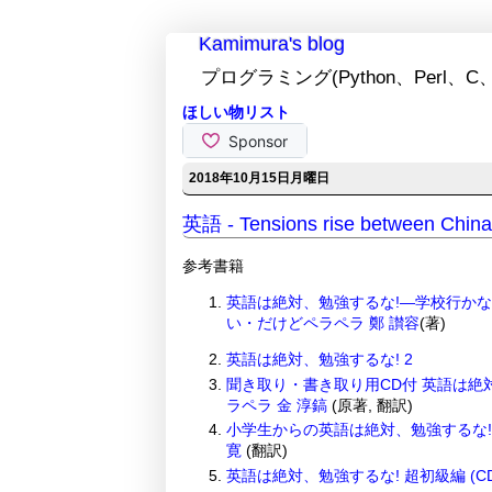
Kamimura's blog
プログラミング(Python、Perl、C、
ほしい物リスト
2018年10月15日月曜日
英語 - Tensions rise between 
参考書籍
英語は絶対、勉強するな!―学校行か
い・だけどペラペラ
鄭 讃容
(著)
英語は絶対、勉強するな! 2
聞き取り・書き取り用CD付 英語は絶
ラペラ
金 淳鎬
(原著, 翻訳)
小学生からの英語は絶対、勉強するな
寛
(翻訳)
英語は絶対、勉強するな! 超初級編 (C