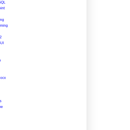
SQL
int
ing
ming
2
UI
p
docx
s
me