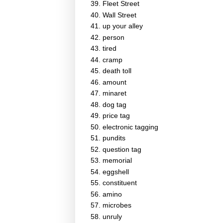
Fleet Street
Wall Street
up your alley
person
tired
cramp
death toll
amount
minaret
dog tag
price tag
electronic tagging
pundits
question tag
memorial
eggshell
constituent
amino
microbes
unruly