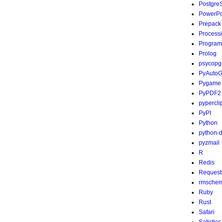
Postgre
PowerPo
Prepack
Process
Program
Prolog
psycopg
PyAutoG
Pygame
PyPDF2
pypercli
PyPI
Python
python-
pyzmail
R
Redis
Request
rmsche
Ruby
Rust
Safari