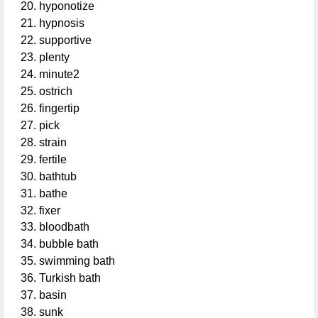
hyponotize
hypnosis
supportive
plenty
minute2
ostrich
fingertip
pick
strain
fertile
bathtub
bathe
fixer
bloodbath
bubble bath
swimming bath
Turkish bath
basin
sunk