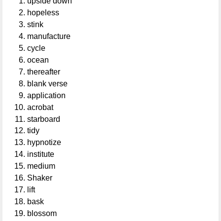
upside down
hopeless
stink
manufacture
cycle
ocean
thereafter
blank verse
application
acrobat
starboard
tidy
hypnotize
institute
medium
Shaker
lift
bask
blossom