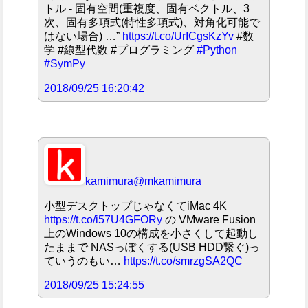
トル - 固有空間(重複度、固有ベクトル、3
次、固有多項式(特性多項式)、対角化可能で
はない場合) …”
https://t.co/UrICgsKzYv
#数
学 #線型代数 #プログラミング
#Python
#SymPy
2018/09/25 16:20:42
kamimura
@mkamimura
小型デスクトップじゃなくてiMac 4K
https://t.co/i57U4GFORy
の VMware Fusion
上のWindows 10の構成を小さくして起動し
たままで NASっぽくする(USB HDD繋ぐ)っ
ていうのもい…
https://t.co/smrzgSA2QC
2018/09/25 15:24:55