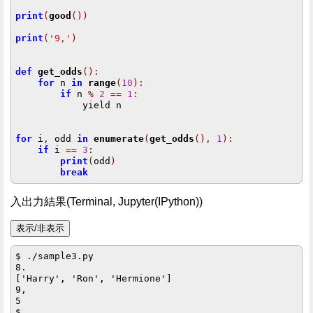
print
(
good
())
print
(
'9,'
)
def
get_odds
():
for
 n 
in
range
(
10
):
if
 n 
%
2
==
1
:
            yield n

for
 i
,
 odd 
in
enumerate
(
get_odds
(),
1
):
if
 i 
==
3
:
print
(
odd
)
break
入出力結果(Terminal, Jupyter(IPython))
$ ./sample3.py

8.

['Harry', 'Ron', 'Hermione']

9,

5
