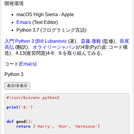
開発環境
macOS High Sierra - Apple
Emacs
(Text Editor)
Python 3.7 (プログラミング言語)
入門 Python 3
(
Bill Lubanovic
(著)、
斎藤 康毅
(監修)、
長尾
高弘
(翻訳)、
オライリージャパン
)の4章(Pyの皮: コード構
造)、4.13(復習問題)4-8、9.を取り組んでみる。
コード(
Emacs
)
Python 3
#!/usr/bin/env python3
print
(
'8.'
)
def
good
():
return
[
'Harry'
,
'Ron'
,
'Hermione'
]