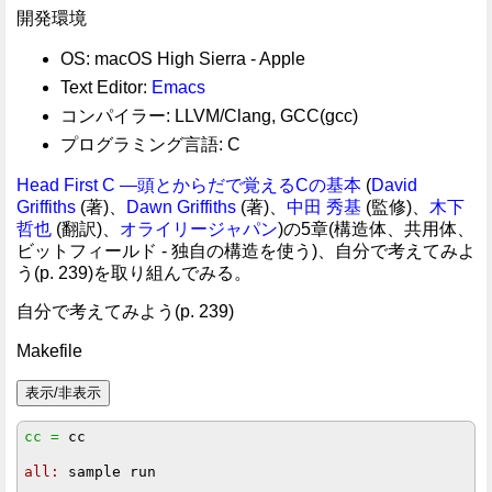
開発環境
OS: macOS High Sierra - Apple
Text Editor:
Emacs
コンパイラー: LLVM/Clang, GCC(gcc)
プログラミング言語: C
Head First C ―頭とからだで覚えるCの基本
(
David
Griffiths
(著)、
Dawn Griffiths
(著)、
中田 秀基
(監修)、
木下
哲也
(翻訳)、
オライリージャパン
)の5章(構造体、共用体、
ビットフィールド - 独自の構造を使う)、自分で考えてみよ
う(p. 239)を取り組んでみる。
自分で考えてみよう(p. 239)
Makefile
cc =
 cc

all:
 sample run
