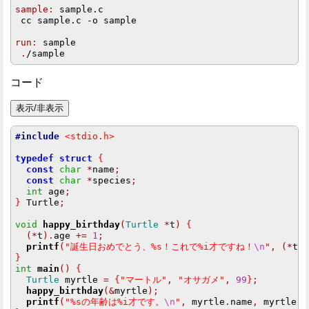
sample:
 sample.c

 cc sample.c -o sample

run:
 sample

.
コード
#include
<stdio.h>
typedef
struct
{
const
char
*
name
;
const
char
*
species
;
int
 age
;
}
 Turtle
;
void
happy_birthday
(
Turtle
*
t
)
{
(*
t
).
age 
+=
1
;
printf
(
"誕生日おめでとう、%s！これで%i才ですね！
\n
"
,
(*
t
)
}
int
main
()
{
Turtle
 myrtle 
=
{
"マートル"
,
"オサガメ"
,
99
}
;
happy_birthday
(&
myrtle
);
printf
(
"%sの年齢は%i才です。
\n
"
,
 myrtle
.
name
,
 myrtle
.
a