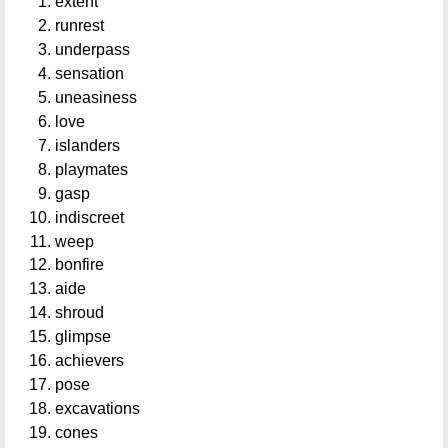
extent
runrest
underpass
sensation
uneasiness
love
islanders
playmates
gasp
indiscreet
weep
bonfire
aide
shroud
glimpse
achievers
pose
excavations
cones