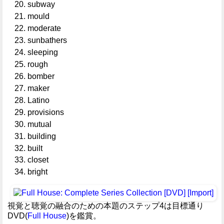
subway
mould
moderate
sunbathers
sleeping
rough
bomber
maker
Latino
provisions
mutual
building
built
closet
bright
視覚と聴覚の融合のための本題のステップ4は目標通り
DVD(
Full House
)を鑑賞。