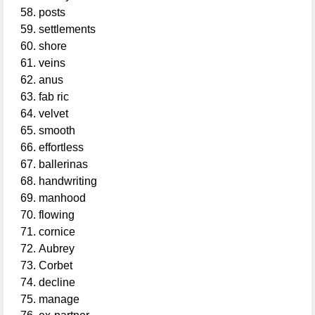
posts
settlements
shore
veins
anus
fab ric
velvet
smooth
effortless
ballerinas
handwriting
manhood
flowing
cornice
Aubrey
Corbet
decline
manage