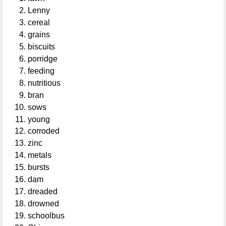
Lenny
cereal
grains
biscuits
porridge
feeding
nutritious
bran
sows
young
corroded
zinc
metals
bursts
dam
dreaded
drowned
schoolbus