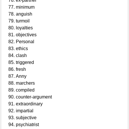
ex-partner
minimum
anguish
turmoil
loyalties
objectives
Personal
ethics
clash
triggered
fresh
Anny
marchers
compiled
counter-argument
extraordinary
impartial
subjective
psychiatrist