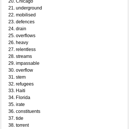
Chicago
underground
mobilised
defences
drain
overflows
heavy
relentless
streams
impassable
overflow
stem
refugees
Haiti
Florida
irate
constituents
tide
torrent