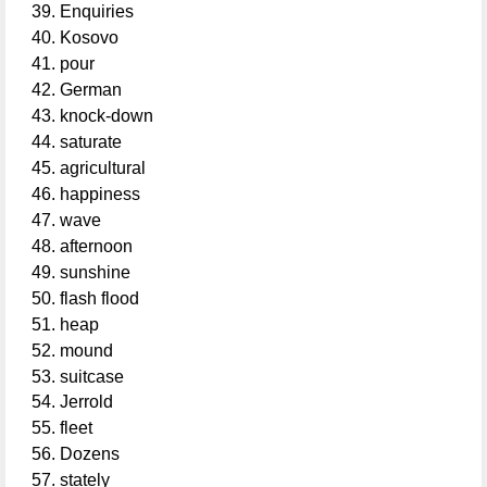
Enquiries
Kosovo
pour
German
knock-down
saturate
agricultural
happiness
wave
afternoon
sunshine
flash flood
heap
mound
suitcase
Jerrold
fleet
Dozens
stately