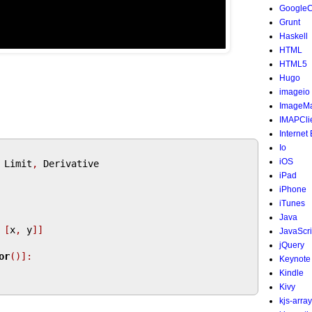
Google
Grunt
Haskell
HTML
HTML5
Hugo
imageio
ImageMa
IMAPCli
Internet
Io
iOS
 Limit
,
 Derivative

iPad
iPhone
iTunes
Java
[
x
,
 y
]]
JavaScri
jQuery
or
()]:
Keynote
Kindle
Kivy
kjs-array