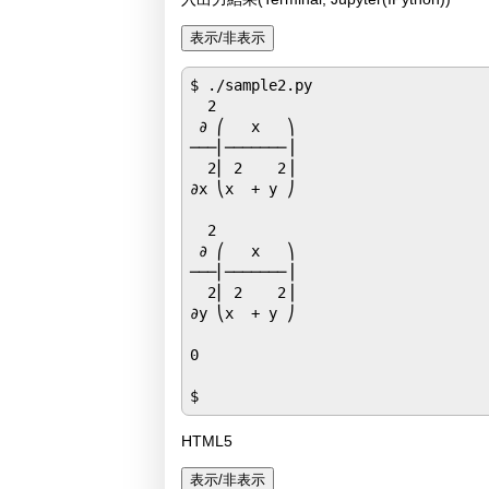
$ ./sample2.py

  2         

 ∂ ⎛   x   ⎞

───⎜───────⎟

  2⎜ 2    2⎟

∂x ⎝x  + y ⎠

  2         

 ∂ ⎛   x   ⎞

───⎜───────⎟

  2⎜ 2    2⎟

∂y ⎝x  + y ⎠

0

HTML5