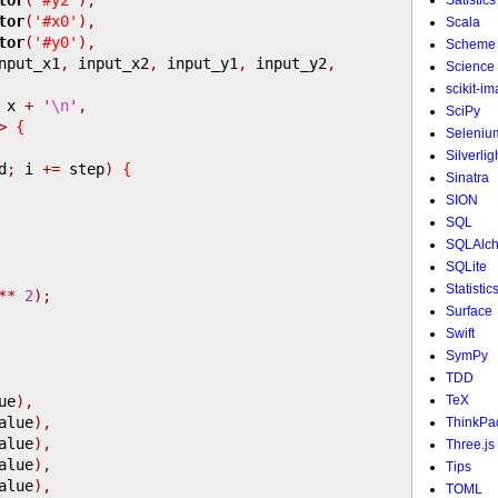
Satistics
tor
(
'#x0'
),
Scala
tor
(
'#y0'
),
Scheme
nput_x1
,
 input_x2
,
 input_y1
,
 input_y2
,
Science
scikit-i
 x 
+
'
\n
'
,
SciPy
>
{
Seleniu
Silverlig
d
;
 i 
+=
 step
)
{
Sinatra
SION
SQL
SQLAlc
SQLite
Statistic
**
2
);
Surface
Swift
SymPy
TDD
ue
),
TeX
alue
),
ThinkPa
alue
),
Three.js
alue
),
Tips
alue
),
TOML