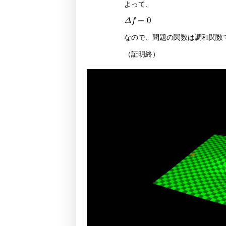
よって、
=
0
Δ
Δ
f
=
f
0
なので、問題の関数は調和関数
（証明終）