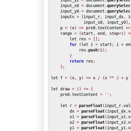
    input_x0 
=
 document
.
querySelec
    input_y0 
=
 document
.
querySelec
    inputs 
=
[
input_r
,
 input_dx
,
 i
              input_x0
,
 input_y0
],
    p 
=
(
x
)
=>
 pre0
.
textContent 
+=
    range 
=
(
start
,
 end
,
 step
=
1
)
=
        let res 
=
[];
for
(
let i 
=
 start
;
 i 
<
 en
            res
.
push
(
i
);
}
return
 res
;
}
;
let f 
=
(
x
,
 y
)
=>
 x 
/
(
x 
**
2
+
 y 
let draw 
=
()
=>
{
    pre0
.
textContent 
=
''
;
    let r 
=
parseFloat
(
input_r
.
val
        dx 
=
parseFloat
(
input_dx
.
v
        x1 
=
parseFloat
(
input_x1
.
v
        x2 
=
parseFloat
(
input_x2
.
v
        y1 
=
parseFloat
(
input_y1
.
v