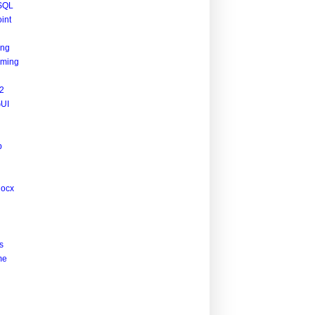
SQL
int
.js"
integrity
=
"sha256-5idA201uSwHAROtCops7codXJ0vja+6wb
ing
ming
2
UI
p
docx
s
me