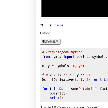
コード(
Emacs
)
Python 3
#!/usr/bin/env python3
from
 sympy 
import
 pprint
,
 symbols
,
x
,
 y 
=
symbols
(
'x, y'
)
f 
=
 x 
/
(
x 
**
2
+
 y 
**
2
)
Ds 
=
[
Derivative
(
f
,
 t
,
2
)
for
 t 
in
for
 t 
in
 Ds 
+
[
sum
(
Ds
).
doit
().
fact
pprint
(
t
)
print
()
入出力結果(Terminal, Jupyter(IPython))