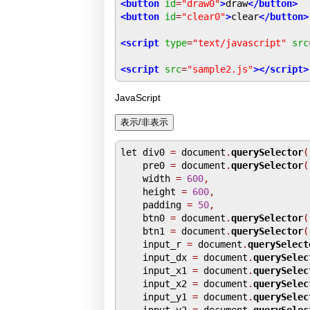
<button
id
=
"draw0"
>
draw
</button>
<button
id
=
"clear0"
>
clear
</button>
<script
type
=
"text/javascript"
src
<script
src
=
"sample2.js"
></script>
JavaScript
let div0 
=
 document
.
querySelector
(
    pre0 
=
 document
.
querySelector
(
    width 
=
600
,
    height 
=
600
,
    padding 
=
50
,
    btn0 
=
 document
.
querySelector
(
    btn1 
=
 document
.
querySelector
(
    input_r 
=
 document
.
querySelect
    input_dx 
=
 document
.
querySelec
    input_x1 
=
 document
.
querySelec
    input_x2 
=
 document
.
querySelec
    input_y1 
=
 document
.
querySelec
    input_y2 
=
 document
.
querySelec