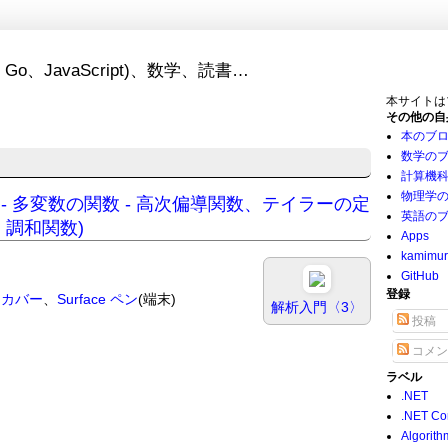
Go、JavaScript)、数学、読書…
本サイトは
その他の自
本のブ
数学の
計算機
物理学
t - 解析学 - 多変数の関数 - 高次偏導関数、テイラーの定
英語の
、調和関数)
Apps
kamimu
GitHub
登録
プ カバー
、
Surface ペン
(端末)
解析入門〈3〉
投稿
コメン
ラベル
.NET
.NET Co
Algorith