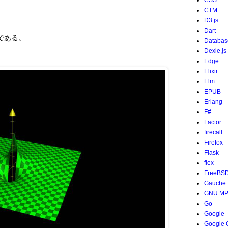
CSS
CTM
D3.js
Dart
である。
Databas
Dexie.js
Edge
Elixir
Elm
EPUB
Erlang
F#
Factor
firecall
Firefox
Flask
flex
FreeBS
Gauche
GNU M
Go
Google
Google 