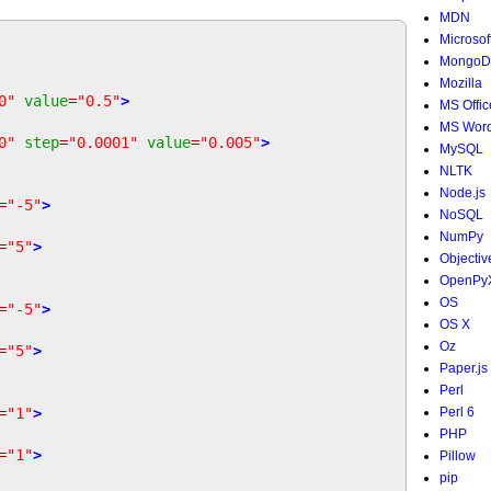
MDN
Microsof
MongoD
Mozilla
0"
value
=
"0.5"
>
MS Offic
MS Wor
0"
step
=
"0.0001"
value
=
"0.005"
>
MySQL
NLTK
Node.js
=
"-5"
>
NoSQL
NumPy
=
"5"
>
Objectiv
OpenPy
OS
=
"-5"
>
OS X
Oz
=
"5"
>
Paper.js
Perl
=
"1"
>
Perl 6
PHP
=
"1"
>
Pillow
pip