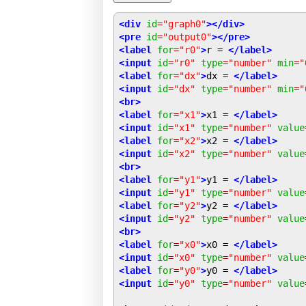
<div
id
=
"graph0"
></div>
<pre
id
=
"output0"
></pre>
<label
for
=
"r0"
>
r = 
</label>
<input
id
=
"r0"
type
=
"number"
min
=
"
<label
for
=
"dx"
>
dx = 
</label>
<input
id
=
"dx"
type
=
"number"
min
=
"
<br>
<label
for
=
"x1"
>
x1 = 
</label>
<input
id
=
"x1"
type
=
"number"
value
<label
for
=
"x2"
>
x2 = 
</label>
<input
id
=
"x2"
type
=
"number"
value
<br>
<label
for
=
"y1"
>
y1 = 
</label>
<input
id
=
"y1"
type
=
"number"
value
<label
for
=
"y2"
>
y2 = 
</label>
<input
id
=
"y2"
type
=
"number"
value
<br>
<label
for
=
"x0"
>
x0 = 
</label>
<input
id
=
"x0"
type
=
"number"
value
<label
for
=
"y0"
>
y0 = 
</label>
<input
id
=
"y0"
type
=
"number"
value