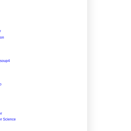
V
ion
lsoup4
p
r
r Science