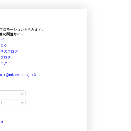
プロモーションを含みます。
身の関連サイト
ログ
ブログ
科学のブログ
のブログ
ブログ
ra（@mkamimura） / X
ト
re
m