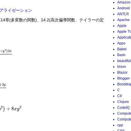
Amazon
Android
アライゼーション
ANTLR
第14章(多変数の関数)、14.2(高次偏導関数、テイラーの定
Apache
Apple
Apple T
Applicat
2
+
y
2
2
Apps
Babel
2
+
2
)
y
x
Bash
2
2
x
x
2
+
y
2
4
=
-
2
x
x
2
+
y
2
+
4
x
x
2
-
y
2
x
2
+
y
2
3
beautifu
bison
Blazor
Blogger
Bootstra
⋅
2
)
y
C
2
y
x
2
+
y
2
4
=
-
2
x
x
2
+
y
2
+
8
x
y
2
x
2
+
y
2
3
C#
Clojure
2
2
CodeIQ
)
+
8
y
x
y
Compute
4
x
y
2
+
8
x
y
2
=
0
Compute
cpp