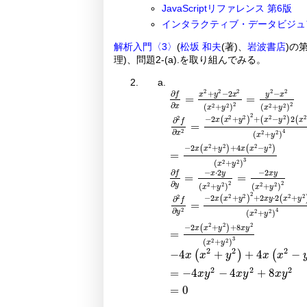
JavaScriptリファレンス 第6版
インタラクティブ・データビジュ
解析入門〈3〉
(
松坂 和夫
(著)、
岩波書店
)の
理)、問題2-(a).を取り組んでみる。
2
2
2
2
2
∂
+
−
2
−
f
x
y
x
y
x
=
=
∂
f
∂
x
=
x
2
+
y
2
-
2
x
2
x
2
+
y
2
2
=
y
2
-
x
2
x
∂
2
2
x
2
2
2
2
(
+
)
(
+
)
x
y
x
y
2
2
2
2
2
2
2
−
2
+
+
−
2
(
)
(
)
(
∂
x
x
y
x
y
x
f
=
2
4
∂
2
2
x
(
+
)
x
y
∂
2
f
∂
x
2
=
-
2
x
x
2
+
y
2
2
+
x
2
-
y
2
2
x
2
+
y
2
2
2
2
−
2
+
+
4
−
(
)
(
)
x
x
y
x
x
y
=
3
2
2
(
+
)
x
y
∂
−
⋅
2
−
2
f
x
y
x
y
=
=
∂
f
∂
y
=
-
x
·
2
y
x
2
+
y
2
2
=
-
2
x
y
x
2
+
y
2
2
∂
2
2
y
2
2
2
2
(
+
)
(
+
)
x
y
x
y
2
2
2
2
2
2
−
2
+
+
2
⋅
2
+
(
)
(
∂
x
x
y
x
y
x
y
f
=
2
4
∂
2
2
y
(
+
)
x
y
∂
2
f
∂
y
2
=
-
2
x
x
2
+
y
2
2
+
2
x
y
·
2
x
2
+
y
2
·
2
2
2
−
2
+
+
8
(
)
x
x
y
x
y
=
3
2
2
(
+
)
x
y
2
2
2
−
4
(
+
)
+
4
(
−
x
x
y
x
x
2
2
2
=
−
4
−
4
+
8
-
4
x
x
2
+
y
2
+
4
x
x
2
-
y
2
+
8
x
y
2
=
-
4
x
y
2
-
x
y
x
y
x
y
=
0