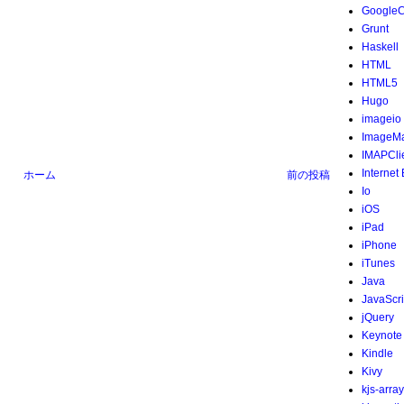
Google
Grunt
Haskell
HTML
HTML5
Hugo
imageio
ImageMa
IMAPCli
Internet
ホーム
前の投稿
Io
iOS
iPad
iPhone
iTunes
Java
JavaScri
jQuery
Keynote
Kindle
Kivy
kjs-array