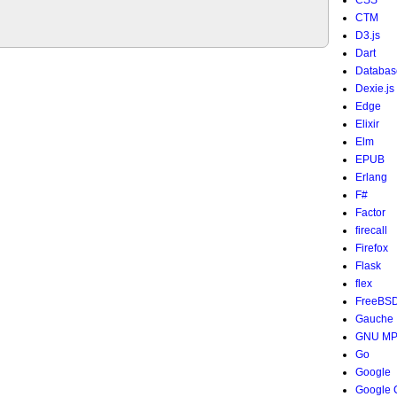
CSS
CTM
D3.js
Dart
Databas
Dexie.js
Edge
Elixir
Elm
EPUB
Erlang
F#
Factor
firecall
Firefox
Flask
flex
FreeBS
Gauche
GNU M
Go
Google
Google 