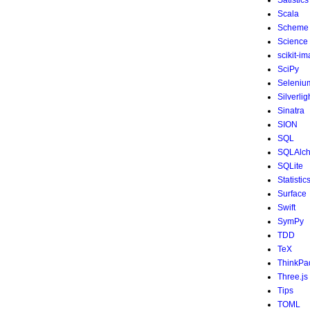
Satistics
Scala
Scheme
Science
scikit-i
SciPy
Seleniu
Silverlig
Sinatra
SION
SQL
SQLAlc
SQLite
Statistic
Surface
Swift
SymPy
TDD
TeX
ThinkPa
Three.js
Tips
TOML