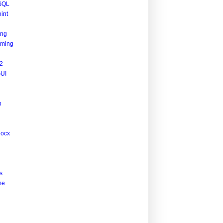
SQL
int
ing
ming
2
UI
p
docx
s
me