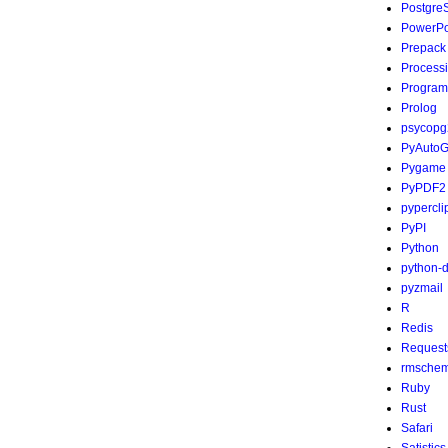
Postgre
PowerPo
Prepack
Process
Program
Prolog
psycopg
PyAutoG
Pygame
PyPDF2
pypercli
PyPI
Python
python-
pyzmail
R
Redis
Request
rmsche
Ruby
Rust
Safari