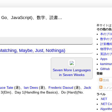
Go、JavaScript)、数学、読書…
本サイトは
その他の自
本のブ
数学の
計算機
物理学
Matching, Maybe, Just, Nothinga)
英語の
Apps
kamimu
GitHub
Seven More Languages
登録
in Seven Weeks
投稿
uce Tate
(著)、
Ian Dees
(著)、
Frederic Daoud
(著)、
Jack
コメン
3(Elm)、Day 1(Handling the Basics)、Do (Hard)(No.
ラベル
.NET
.NET Co
Algorith