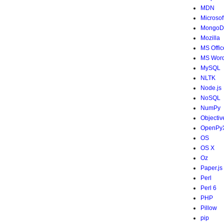
MDN
Microsof
MongoD
Mozilla
MS Offic
MS Wor
MySQL
NLTK
Node.js
NoSQL
NumPy
Objectiv
OpenPy
OS
OS X
Oz
Paper.js
Perl
Perl 6
PHP
Pillow
pip