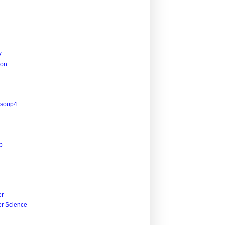
V
ion
name="elm2", age=Just 15, address={country="Japan", stat
 = "elm2", age = Just 15, address = { country = "Japan",
lsoup4
p
r
r Science