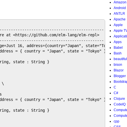
Amazon
Android
ANTLR
Apache
Apple
----------------------------------------------

Apple T
re at <https://github.com/elm-lang/elm-repl>

Applicat
----------------------------------------------

Apps
ge=Just 16, address={country="Japan", state="Tokyo"}}, {
Babel
ddress = { country = "Japan", state = "Tokyo" } },{ name
Bash
beautifu
ring, state : String }

bison
Blazor
Blogger
Bootstra
\

C
C#


Clojure
ddress = { country = "Japan", state = "Tokyo" } }]

CodeIQ
ring, state : String }

Compute
Compute
cpp