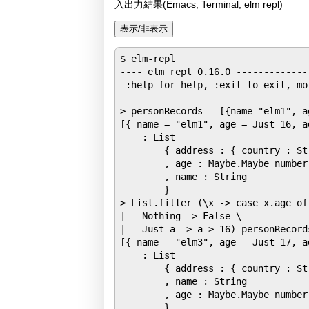
入出力結果(Emacs, Terminal, elm repl)
$ elm-repl 

---- elm repl 0.16.0 -------------
 :help for help, :exit to exit, mo
----------------------------------
> personRecords = [{name="elm1", a
[{ name = "elm1", age = Just 16, a
    : List

        { address : { country : St
        , age : Maybe.Maybe number

        , name : String

        }

> List.filter (\x -> case x.age of 
|   Nothing -> False \

|   Just a -> a > 16) personRecords
[{ name = "elm3", age = Just 17, a
    : List

        { address : { country : St
        , name : String

        , age : Maybe.Maybe number

        }
