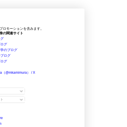
プロモーションを含みます。
身の関連サイト
ログ
ブログ
科学のブログ
のブログ
ブログ
ra（@mkamimura） / X
ト
re
m