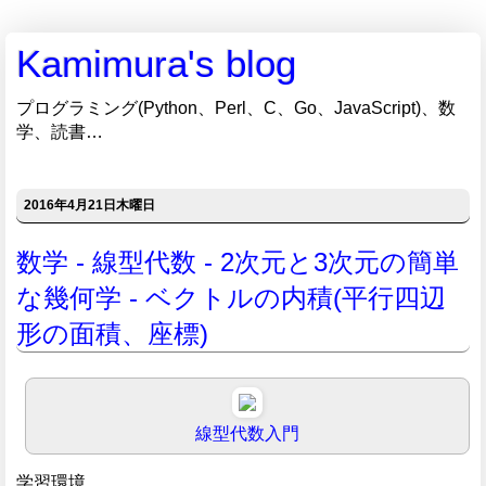
Kamimura's blog
プログラミング(Python、Perl、C、Go、JavaScript)、数
学、読書…
2016年4月21日木曜日
数学 - 線型代数 - 2次元と3次元の簡単
な幾何学 - ベクトルの内積(平行四辺
形の面積、座標)
線型代数入門
学習環境