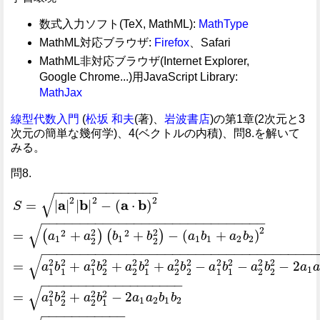
数式入力ソフト(TeX, MathML):
MathType
MathML対応ブラウザ:
Firefox
、Safari
MathML非対応ブラウザ(Internet Explorer,
Google Chrome...)用JavaScript Library:
MathJax
線型代数入門
(
松坂 和夫
(著)、
岩波書店
)の第1章(2次元と3
次元の簡単な幾何学)、4(ベクトルの内積)、問8.を解いて
みる。
問8.
−
−
−
−
−
−
−
−
−
−
−
−
−
−
√
2
2
2
a
b
a
b
=
|
|
|
|
−
(
⋅
)
S
−
−
−
−
−
−
−
−
−
−
−
−
−
−
−
−
−
−
−
−
−
−
−
−
−
−
−
−
−
√
2
2
2
2
2
=
+
+
−
(
+
)
(
)
(
)
a
a
b
b
a
b
a
b
1
1
1
1
2
2
2
2
−
−
−
−
−
−
−
−
−
−
−
−
−
−
−
−
−
−
−
−
−
−
−
−
−
−
−
−
−
−
−
−
−
−
−
√
2
2
2
2
2
2
2
2
2
2
2
2
=
+
+
+
−
−
−
2
a
b
a
b
a
b
a
b
a
b
a
b
a
1
1
1
1
2
2
1
2
2
1
1
2
2
S
=
|
a
|
2
|
b
|
2
−
(
a
·
b
)
2
=
(
a
1
2
+
a
2
2
)
(
b
1
2
+
b
2
2
)
−
(
a
1
b
1
+
a
2
b
2
)
2
=
a
1
2
b
−
−
−
−
−
−
−
−
−
−
−
−
−
−
−
−
−
−
−
√
2
2
2
2
=
+
−
2
a
b
a
b
a
a
b
b
1
2
1
2
1
2
2
1
−
−
−
−
−
−
−
−
−
−
−