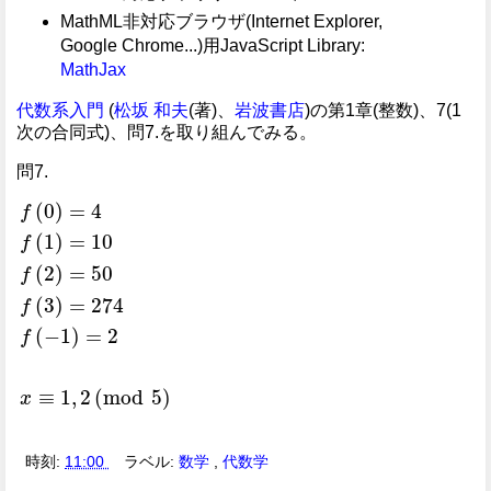
MathML非対応ブラウザ(Internet Explorer,
Google Chrome...)用JavaScript Library:
MathJax
代数系入門
(
松坂 和夫
(著)、
岩波書店
)の第1章(整数)、7(1
次の合同式)、問7.を取り組んでみる。
問7.
(
0
)
=
4
f
(
1
)
=
10
f
(
2
)
=
50
f
(
3
)
=
274
f
f
(
0
)
=
4
f
(
1
)
=
10
f
(
2
)
=
50
f
(
3
)
=
274
f
(
−
1
)
=
2
x
≡
1
,
2
(
mod
5
)
(
−
1
)
=
2
f
≡
1
,
2
(
mod
5
)
x
時刻:
11:00
ラベル:
数学
,
代数学