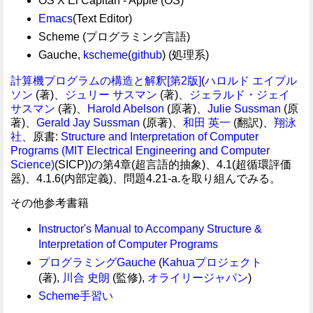
OS X El Capitan - Apple (OS)
Emacs
(Text Editor)
Scheme (プログラミング言語)
Gauche,
kscheme
(
github
) (処理系)
計算機プログラムの構造と解釈[第2版]
(
ハロルド エイブル
ソン
(著)、
ジュリー サスマン
(著)、
ジェラルド・ジェイ
サスマン
(著)、
Harold Abelson
(原著)、
Julie Sussman
(原
著)、
Gerald Jay Sussman
(原著)、
和田 英一
(翻訳)、
翔泳
社
、原書:
Structure and Interpretation of Computer
Programs (MIT Electrical Engineering and Computer
Science)
(SICP))の第4章(超言語的抽象)、4.1(超循環評価
器)、4.1.6(内部定義)、問題4.21-a.を取り組んでみる。
その他参考書籍
Instructor's Manual to Accompany Structure &
Interpretation of Computer Programs
プログラミングGauche
(
Kahuaプロジェクト
(著),
川合 史朗
(監修),
オライリージャパン
)
Scheme手習い