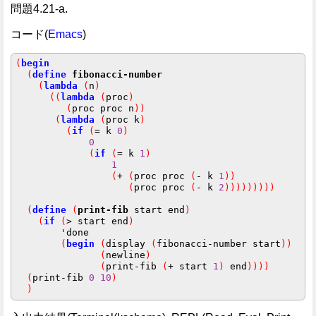
問題4.21-a.
コード(
Emacs
)
(
begin
(
define
fibonacci-number
(
lambda
(
n
)
((
lambda
(
proc
)
(
proc proc n
))
(
lambda
(
proc k
)
(
if
(
= k 
0
)
0
(
if
(
= k 
1
)
1
(
+ 
(
proc proc 
(
- k 
1
))
(
proc proc 
(
- k 
2
)))))))))
(
define
(
print-fib
 start end
)
(
if
(
> start end
)
        'done

(
begin
(
display 
(
fibonacci-number start
))
(
newline
)
(
print-fib 
(
+ start 
1
)
 end
))))
(
print-fib 
0
10
)
)