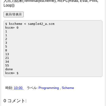
入出力結果(Terminal(kscheme), REPL(Read, Eval, Print,
Loop))
$ kscheme < sample42_a.scm

kscm> 0

1

1

2

3

5

8

13

21

34

55

done

時刻:
10:00
ラベル:
Programming
,
Scheme
0 コメント: