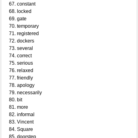
constant
locked
gate
temporary
registered
dockers
several
correct
serious
relaxed
friendly
apology
necessarily
bit
more
informal
Vincent
Square
doorstep