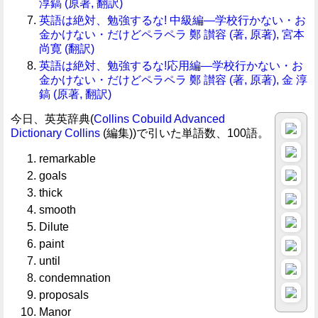
淳鎬 (原著, 翻訳)
英語は絶対、勉強するな! 中級編―学校行かない・お
金かけない・だけどペラペラ 鄭 讃容 (著, 原著), 宮本
尚寛 (翻訳)
英語は絶対、勉強するな!応用編―学校行かない・お
金かけない・だけどペラペラ 鄭 讃容 (著, 原著), 金 淳
鎬 (原著, 翻訳)
今日、英英辞典(
Collins Cobuild Advanced
Dictionary
Collins
(編集))で引いた単語数、100語。
remarkable
goals
thick
smooth
Dilute
paint
until
condemnation
proposals
Manor