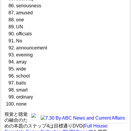
seriousness
amused
one
UN
officials
No
announcement
evening
array
wide
school
bails
smart
ordinary
none
視覚と聴覚
の融合のた
めの本題のステップ4は目標通りDVD(
Full House: