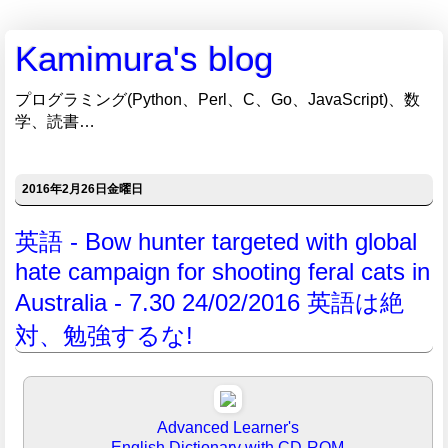
Kamimura's blog
プログラミング(Python、Perl、C、Go、JavaScript)、数
学、読書…
2016年2月26日金曜日
英語 - Bow hunter targeted with global
hate campaign for shooting feral cats in
Australia - 7.30 24/02/2016 英語は絶
対、勉強するな!
Advanced Learner's
English Dictionary with CD-ROM