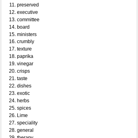
preserved
executive
committee
board
ministers
crumbly
texture
paprika
vinegar
crisps
taste
dishes
exotic
herbs
spices
Lime
speciality
general
therapy