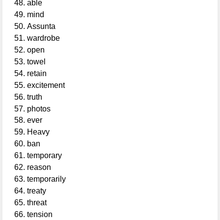
able
mind
Assunta
wardrobe
open
towel
retain
excitement
truth
photos
ever
Heavy
ban
temporary
reason
temporarily
treaty
threat
tension