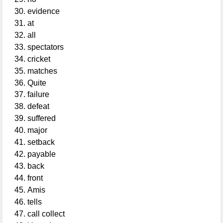
evidence
at
all
spectators
cricket
matches
Quite
failure
defeat
suffered
major
setback
payable
back
front
Amis
tells
call collect