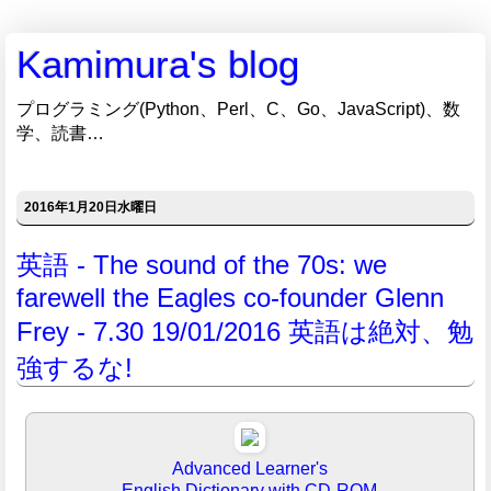
Kamimura's blog
プログラミング(Python、Perl、C、Go、JavaScript)、数
学、読書…
2016年1月20日水曜日
英語 - The sound of the 70s: we
farewell the Eagles co-founder Glenn
Frey - 7.30 19/01/2016 英語は絶対、勉
強するな!
Advanced Learner's
English Dictionary with CD-ROM