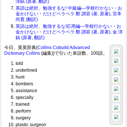
淳鎬 (原著, 翻訳)
英語は絶対、勉強するな! 中級編―学校行かない・お
金かけない・だけどペラペラ 鄭 讃容 (著, 原著), 宮本
尚寛 (翻訳)
英語は絶対、勉強するな!応用編―学校行かない・お
金かけない・だけどペラペラ 鄭 讃容 (著, 原著), 金 淳
鎬 (原著, 翻訳)
今日、英英辞典(
Collins Cobuild Advanced
Dictionary
Collins
(編集))で引いた単語数、100語。
told
underlined
hunt
bombers
assistance
specially
trained
perform
surgery
plastic surgeon