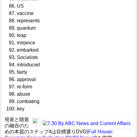
US
vaccine
represents
quantum
leap
instance
embarked
Socialists
introduced
fairly
approval
re-form
abuse
combating
key
視覚と聴覚
の融合のた
めの本題のステップ4は目標通りDVD(
Full House: