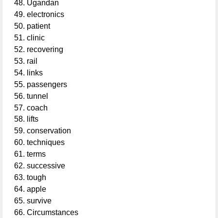
Ugandan
electronics
patient
clinic
recovering
rail
links
passengers
tunnel
coach
lifts
conservation
techniques
terms
successive
tough
apple
survive
Circumstances