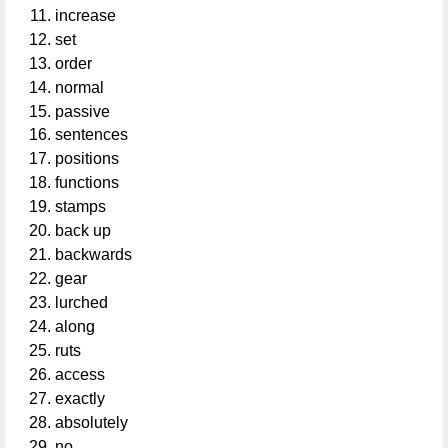
increase
set
order
normal
passive
sentences
positions
functions
stamps
back up
backwards
gear
lurched
along
ruts
access
exactly
absolutely
no