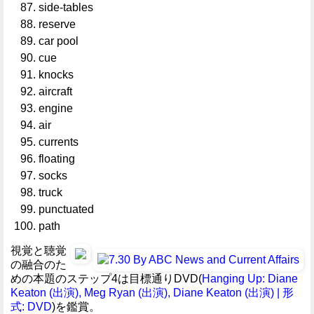
side-tables
reserve
car pool
cue
knocks
aircraft
engine
air
currents
floating
socks
truck
punctuated
path
視覚と聴覚
の融合のた
めの本題のステップ4は目標通りDVD(
Hanging Up: Diane
Keaton (出演), Meg Ryan (出演), Diane Keaton (出演) | 形
式: DVD
)を鑑賞。