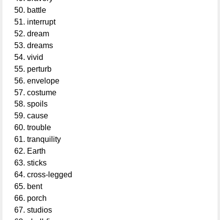
battle
interrupt
dream
dreams
vivid
perturb
envelope
costume
spoils
cause
trouble
tranquility
Earth
sticks
cross-legged
bent
porch
studios