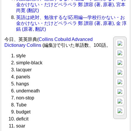
金かけない・だけどペラペラ 鄭 讃容 (著, 原著), 宮本
尚寛 (翻訳)
英語は絶対、勉強するな!応用編―学校行かない・お
金かけない・だけどペラペラ 鄭 讃容 (著, 原著), 金 淳
鎬 (原著, 翻訳)
今日、英英辞典(
Collins Cobuild Advanced
Dictionary
Collins
(編集))で引いた単語数、100語。
style
simple-black
lacquer
panels
hangs
underneath
non-stop
Tube
budget
deficit
soar