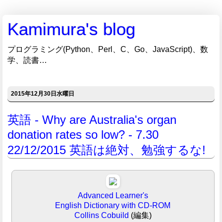
Kamimura's blog
プログラミング(Python、Perl、C、Go、JavaScript)、数
学、読書…
2015年12月30日水曜日
英語 - Why are Australia's organ
donation rates so low? - 7.30
22/12/2015 英語は絶対、勉強するな!
Advanced Learner's
English Dictionary with CD-ROM
Collins Cobuild
(編集)