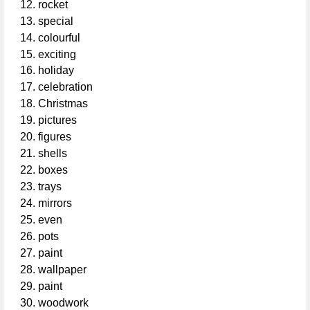
rocket
special
colourful
exciting
holiday
celebration
Christmas
pictures
figures
shells
boxes
trays
mirrors
even
pots
paint
wallpaper
paint
woodwork