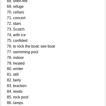
shell-fire
refuge
cellars
concert
stars
Scotch
with ice
confided
to rock the boat: see boat
swimming pool
indoor
heated
winter
still
fairly
bracken
reeds
rock pool
lamps