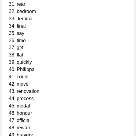
rear
bedroom
Jemma
final
say
time
get
flat
quickly
Philippa
could
move
renovation
process
medal
honour
official
reward
bravery