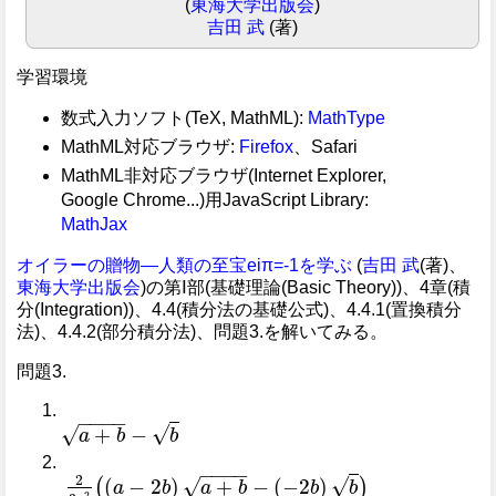
(
東海大学出版会
)
吉田 武
(著)
学習環境
数式入力ソフト(TeX, MathML):
MathType
MathML対応ブラウザ:
Firefox
、Safari
MathML非対応ブラウザ(Internet Explorer,
Google Chrome...)用JavaScript Library:
MathJax
オイラーの贈物―人類の至宝eiπ=-1を学ぶ
(
吉田 武
(著)、
東海大学出版会
)の第Ⅰ部(基礎理論(Basic Theory))、4章(積
分(Integration))、4.4(積分法の基礎公式)、4.4.1(置換積分
法)、4.4.2(部分積分法)、問題3.を解いてみる。
問題3.
−
−
−
−
√
√
+
−
a
b
b
a
+
b
−
b
−
−
−
−
2
√
√
(
−
2
)
+
−
(
−
2
)
(
)
a
b
a
b
b
b
2