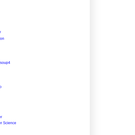
V
ion
lsoup4
。
p
r
r Science