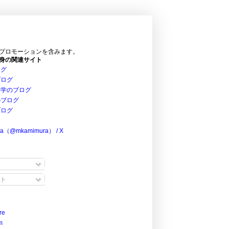
プロモーションを含みます。
身の関連サイト
ログ
ブログ
科学のブログ
のブログ
ブログ
ra（@mkamimura） / X
ト
re
m