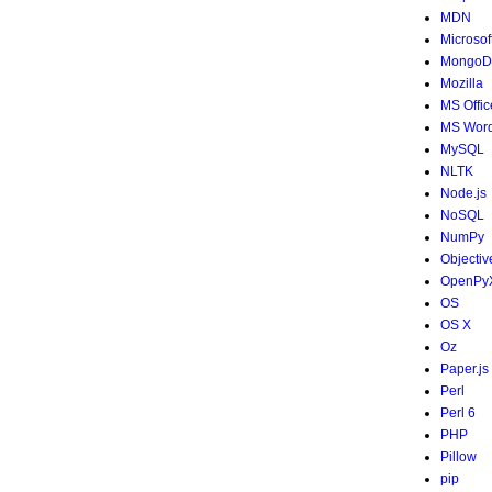
MDN
Microsof
MongoD
Mozilla
MS Offic
MS Wor
MySQL
NLTK
Node.js
NoSQL
NumPy
Objectiv
OpenPy
OS
OS X
Oz
Paper.js
Perl
Perl 6
PHP
Pillow
pip