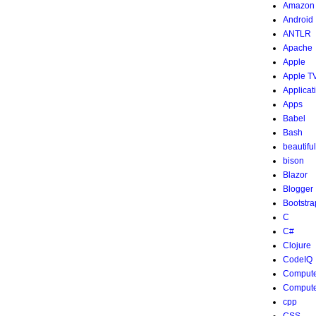
Amazon
Android
ANTLR
Apache
Apple
Apple T
Applicat
Apps
Babel
Bash
beautifu
−
1
−
3
−
4
0
−
8
0
0
0
)
(
0
−
1
−
3
1
0
2
0
0
0
)
x
1
=
−
2
α
x
2
=
−
3
α
x
3
=
α
α
は
任
意
の
ス
カ
ラ
ー
bison
Blazor
Blogger
Bootstra
C
C#
Clojure
CodeIQ
Compute
Compute
cpp