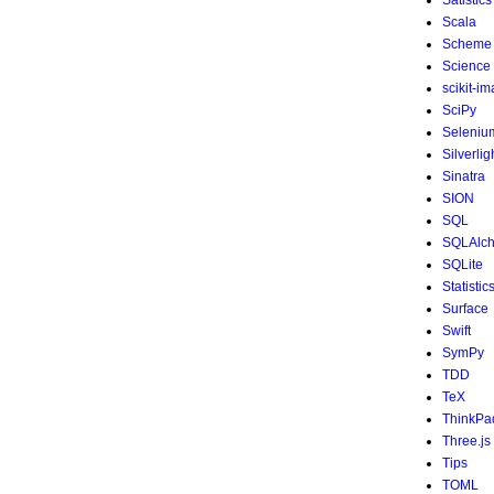
Satistics
Scala
Scheme
Science
scikit-i
SciPy
Seleniu
Silverlig
Sinatra
SION
SQL
SQLAlc
SQLite
Statistic
Surface
Swift
SymPy
TDD
TeX
ThinkPa
Three.js
Tips
TOML