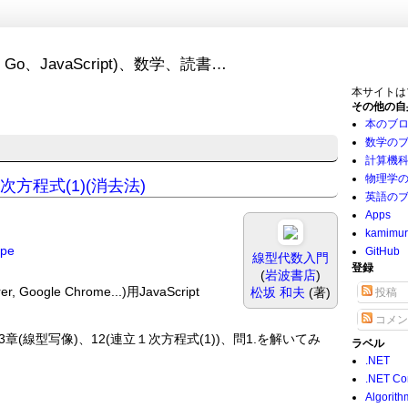
Go、JavaScript)、数学、読書…
本サイトは
その他の自
本のブ
数学の
計算機
物理学
１次方程式(1)(消去法)
英語の
Apps
kamimu
pe
GitHub
線型代数入門
登録
(
岩波書店
)
 Google Chrome...)用JavaScript
松坂 和夫
(著)
投稿
コメン
3章(線型写像)、12(連立１次方程式(1))、問1.を解いてみ
ラベル
.NET
.NET Co
Algorith