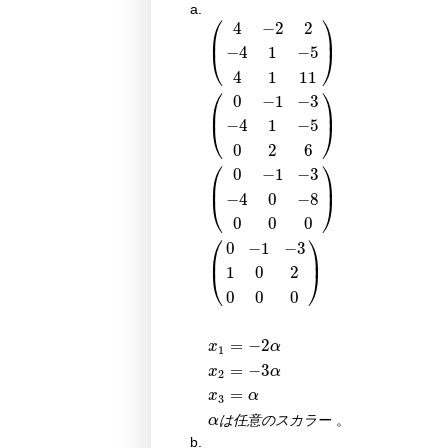
⎛
⎞
4
−
2
2
⎜
⎟
−
4
1
−
5
⎝
⎠
4
1
11
⎛
⎞
0
−
1
−
3
⎜
⎟
−
4
1
−
5
⎝
⎠
0
2
6
⎛
⎞
0
−
1
−
3
⎜
⎟
−
4
0
−
8
⎝
⎠
0
0
0
(
4
−
2
2
−
4
1
−
5
4
1
11
)
(
0
−
1
−
3
−
4
1
−
5
0
2
6
)
(
0
⎛
⎞
0
−
1
−
3
⎜
⎟
1
0
2
⎝
⎠
0
0
0
=
−
2
x
α
1
=
−
3
x
α
2
=
x
α
3
α
は
任
意
の
ス
カ
ラ
ー
。