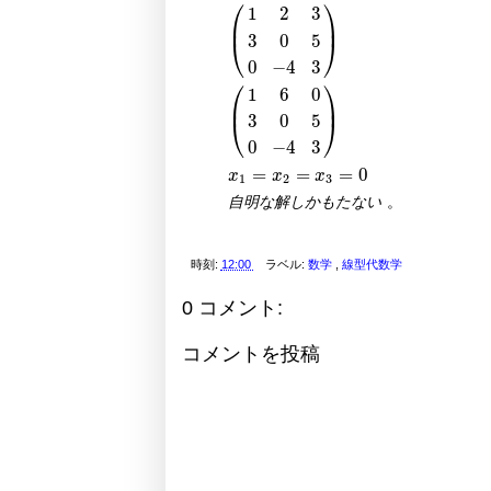
⎛
⎞
1
2
3
⎜
⎟
3
0
5
⎝
⎠
0
−
4
3
⎛
⎞
1
6
0
⎜
⎟
(
1
2
3
3
0
5
0
−
4
3
)
(
1
6
0
3
0
5
0
−
4
3
)
x
1
=
x
2
=
x
3
3
0
5
⎝
⎠
0
−
4
3
=
=
=
0
x
x
x
1
2
3
自
明
な
解
し
か
も
た
な
い
。
時刻:
12:00
ラベル:
数学
,
線型代数学
0 コメント:
コメントを投稿