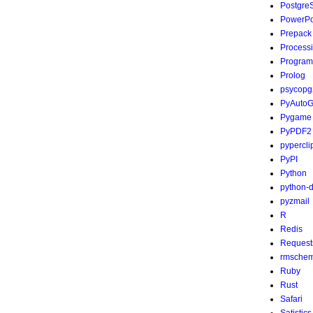
Postgre
PowerPo
Prepack
Process
Program
Prolog
psycopg
PyAutoG
Pygame
PyPDF2
pypercli
PyPI
Python
python-
pyzmail
R
Redis
Request
rmsche
Ruby
Rust
Safari