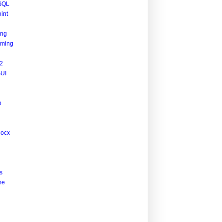
SQL
int
ing
ming
2
UI
p
docx
s
me