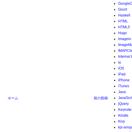
Google
Grunt
Haskell
HTML
HTML5
Hugo
imageio
ImageMa
IMAPCli
Internet
Io
iOS
iPad
iPhone
iTunes
Java
JavaScri
ホーム
前の投稿
jQuery
Keynote
Kindle
Kivy
kjs-array