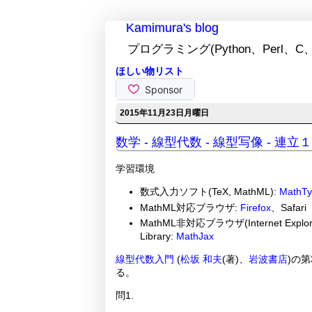
Kamimura's blog
プログラミング(Python、Perl、C、
ほしい物リスト
2015年11月23日月曜日
数学 - 線型代数 - 線型写像 - 連立
学習環境
数式入力ソフト(TeX, MathML):
MathTy
MathML対応ブラウザ:
Firefox
、Safari
MathML非対応ブラウザ(Internet Explorer,
Library:
MathJax
線型代数入門
(
松坂 和夫
(著)、
岩波書店
)の第
る。
問1.