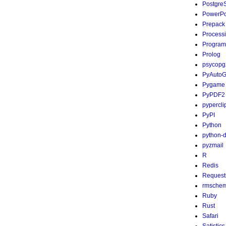
Postgre
PowerPo
Prepack
Process
Program
Prolog
psycopg
PyAutoG
Pygame
PyPDF2
pypercli
PyPI
Python
python-
pyzmail
R
Redis
Request
rmsche
Ruby
Rust
Safari