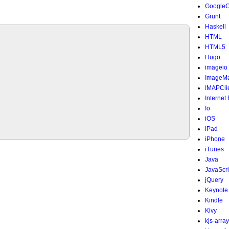
Google
Grunt
Haskell
HTML
HTML5
Hugo
imageio
ImageMa
IMAPCli
Internet
Io
iOS
iPad
iPhone
iTunes
Java
JavaScri
jQuery
Keynote
Kindle
Kivy
kjs-array