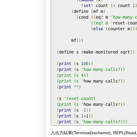
(
set
!
 count 
(+
 count 
1
(
define 
(
mf m
)
(
cond 
((
eq
?
 m 
'how-many-c
                ((eq? m '
reset
-
cou
(
else
(
counter m
))
        mf
)))
(
define s 
(
make
-
monitored sqrt
))
(
print
(
s 
100
))
(
print
(
s 
'how-many-calls?))

  (print (s 4))

  (print (s '
how
-
many
-
calls
?))
(
print
""
)
(
s 
'reset-count)

  (print (s '
how
-
many
-
calls
?))
(
print
(
s 
-
1
))
(
print
(
s 
1
+
i
))
(
print
(
s 
'how-many-calls?)))
入出力結果(Terminal(kscheme), REPL(Read, Ev