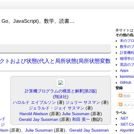
Go、JavaScript)、数学、読書…
本サイトは
その他の自
本のブ
数学の
計算機
物理学
ジェクトおよび状態(代入と局所状態(局所状態変数
英語の
Apps
kamimu
GitHub
登録
計算機プログラムの構造と解釈[第2版]
投稿
(
翔泳社
)
ハロルド エイブルソン
(著)
ジュリー サスマン
(著)
コメン
ジェラルド・ジェイ サスマン
(著)
ラベル
Harold Abelson
(原著)
Julie Sussman
(原著)
ルド
.NET
Gerald Jay Sussman
(原著)
和田 英一
(翻訳)
、
ジ
.NET Co
elson
(原著)、
Julie Sussman
(原著)、
Gerald Jay Sussman
Algorith