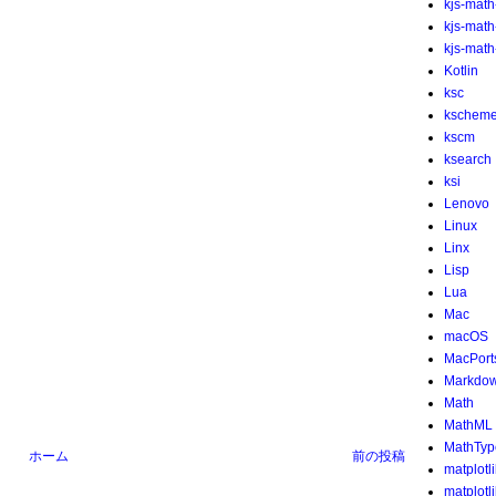
kjs-math
kjs-mat
kjs-math-
Kotlin
ksc
kschem
kscm
ksearch
ksi
Lenovo
Linux
Linx
Lisp
Lua
Mac
macOS
MacPort
Markdo
Math
MathML
MathTyp
ホーム
前の投稿
matplotl
matplotl