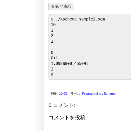
$ ./kscheme sample2.scm

10

1

2

2

0

0+i

1.09868+0.45509i

2

$
時刻:
10:00
ラベル:
Programming
,
Scheme
0 コメント:
コメントを投稿