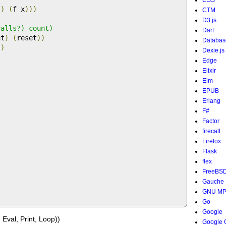
CSS
))
(
f x
)))
CTM
D3.js
alls?) count)

Dart
nt
)
(
reset
))
Databas
))
Dexie.js
Edge
Elixir
Elm
EPUB
Erlang
F#
Factor
firecall
Firefox
Flask
flex
FreeBS
Gauche
GNU M
Go
Google
al, Print, Loop))
Google 