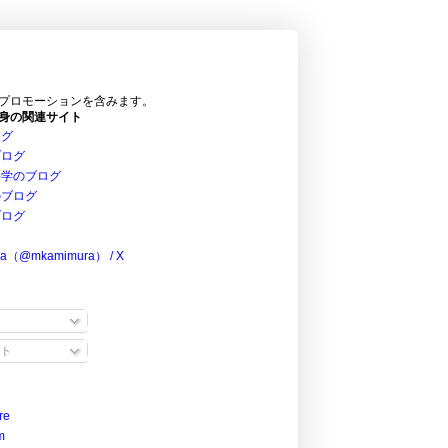
プロモーションを含みます。
身の関連サイト
ログ
ブログ
科学のブログ
のブログ
ブログ
ra（@mkamimura） / X
ト
re
m