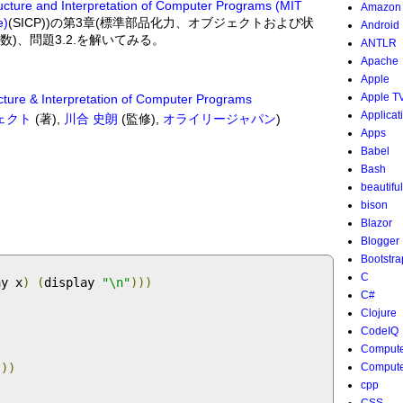
ucture and Interpretation of Computer Programs (MIT
Amazon
e)
(SICP))の第3章(標準部品化力、オブジェクトおよび状
Android
変数)、問題3.2.を解いてみる。
ANTLR
Apache
Apple
Apple T
cture & Interpretation of Computer Programs
Applicat
ジェクト
(著),
川合 史朗
(監修),
オライリージャパン
)
Apps
Babel
Bash
beautifu
bison
Blazor
Blogger
Bootstra
C
ay x
)
(
display 
"\n"
)))
C#
Clojure
CodeIQ
Compute
)))
Compute
cpp