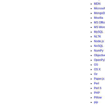
MDN
Microsof
MongoD
Mozilla
MS Offic
MS Wor
MySQL
NLTK
Node.js
NoSQL
NumPy
Objectiv
OpenPy
OS
OS X
Oz
Paper.js
Perl
Perl 6
PHP
Pillow
pip