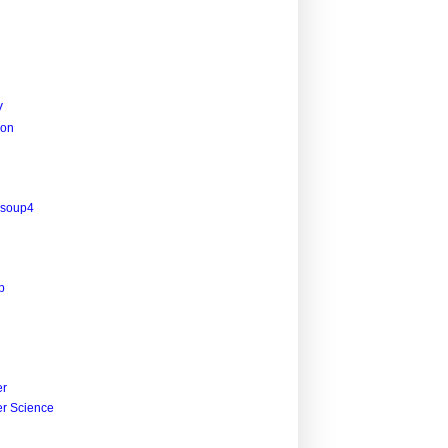
V
ion
lsoup4
p
r
r Science