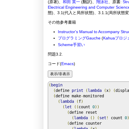
(原著)、
和田 英一
(翻訳)、
翔泳社
、原書:
Str
Electrical Engineering and Computer Scienc
態)、3.1(代入と局所状態)、3.1.1(局所状態
その他参考書籍
Instructor's Manual to Accompany Stru
プログラミングGauche
(
Kahuaプロ
Scheme手習い
問題3.2.
コード(
Emacs
)
(
begin
(
define 
print
(
lambda
(
x
)
(
displ
(
define make
-
monitored

(
lambda
(
f
)
(
let
((
count 
0
))
(
define reset

(
lambda
()
(
set
!
 count 
0
(
define counter

(
lambda
(
x
)