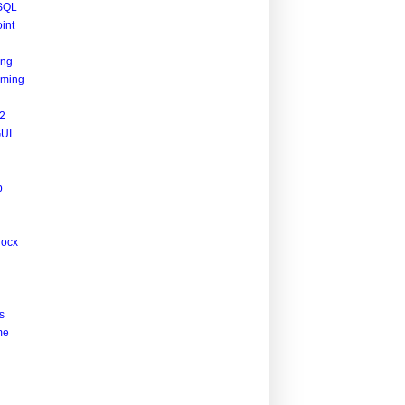
SQL
int
ing
ming
2
UI
p
docx
s
me