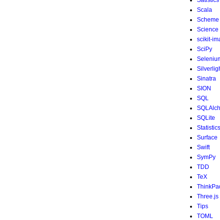
Satistics
Scala
Scheme
Science
scikit-i
SciPy
Seleniu
Silverlig
Sinatra
SION
SQL
SQLAlc
SQLite
Statistic
Surface
Swift
SymPy
TDD
TeX
ThinkPa
Three.js
Tips
TOML