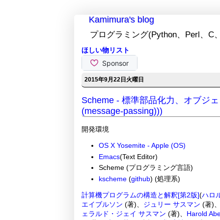
Kamimura's blog
プログラミング(Python、Perl、C、
ほしい物リスト
2015年9月22日火曜日
Scheme - 標準部品化力、オブ
(message-passing)))
開発環境
OS X Yosemite - Apple (OS)
Emacs
(Text Editor)
Scheme (プログラミング言語)
kscheme
(
github
) (処理系)
計算機プログラムの構造と解釈[第2版]
(
ハロ
エイブルソン
(著)、
ジュリー サスマン
(著)
ェラルド・ジェイ サスマン
(著)、
Harold Ab