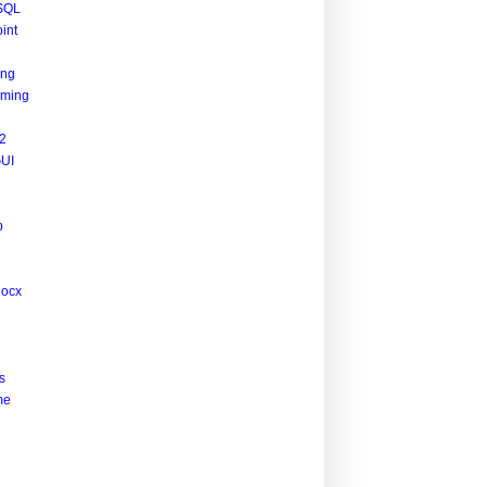
SQL
int
ing
ming
2
UI
p
docx
s
me