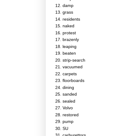
damp
grass
residents
naked
protest
brazenly
leaping
beaten
strip-search
vacuumed
carpets
floorboards
dining
sanded
sealed
Volvo
restored
pump
SU
carburettors