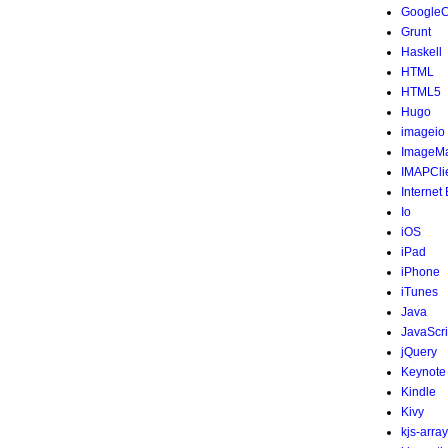
Google
Grunt
Haskell
HTML
HTML5
Hugo
imageio
ImageMa
IMAPCli
Internet
Io
iOS
iPad
iPhone
iTunes
Java
JavaScri
jQuery
Keynote
Kindle
Kivy
kjs-array