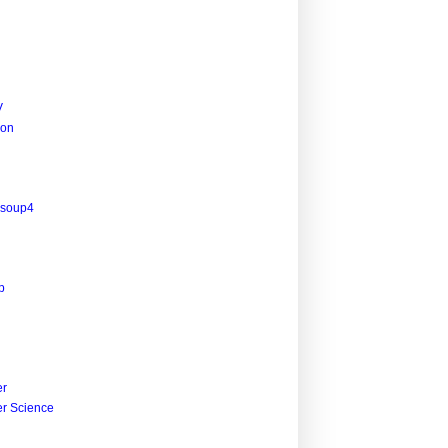
V
ion
lsoup4
p
r
r Science