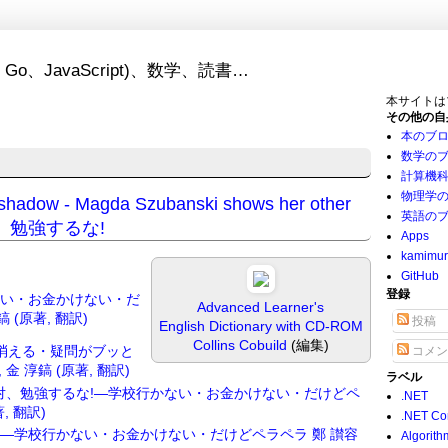
Go、JavaScript)、数学、読書…
本サイトは
その他の自
本のブ
数学の
計算機
物理学
he shadow - Magda Szubanski shows her other
英語の
は絶対、勉強するな!
Apps
kamimu
GitHub
登録
ない・お金かけない・だ
Advanced Learner's
鎬 (原著, 翻訳)
投稿
English Dictionary with CD-ROM
Collins Cobuild
(編集)
消える・疑問がブッと
コメン
金 淳鎬 (原著, 翻訳)
ラベル
対、勉強するな!―学校行かない・お金かけない・だけどペ
.NET
, 翻訳)
.NET Co
―学校行かない・お金かけない・だけどペラペラ 鄭 讃容
Algorith