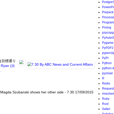
Postgre
PowerPo
Prepack
Process
Program
Prolog
psycopg
PyAutoG
Pygame
PyPDF2
pypercli
PyPI
は目標通り
Python
g Ryan (出
python-
。
pyzmail
R
Redis
Request
 - Magda Szubanski shows her other side - 7.30 17/09/2015
rmsche
Ruby
Rust
Safari