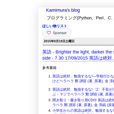
Kamimura's blog
プログラミング(Python、Perl、C、
ほしい物リスト
2015年9月19日土曜日
英語 - Brighter the light, darker t
side - 7.30 17/09/2015 英語
参考書籍
英語は絶対、勉強するな!―学校行か
けどペラペラ 鄭 讃容 (著, 原著), 金 淳
英語は絶対、勉強するな!〈2〉不安が
ぶ・マジでペラペラ 鄭 讃容 (著, 原著), 
聞き取り・書き取り用CD付 英語は絶
ラペラ 鄭 讃容 (著, 原著), 金 淳鎬 (原著
小学生からの英語は絶対、勉強するな!