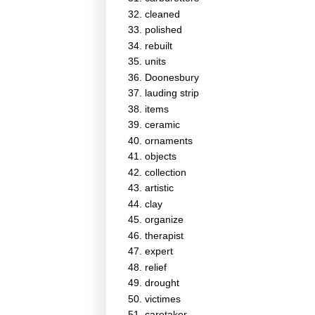
cleaned
polished
rebuilt
units
Doonesbury
lauding strip
items
ceramic
ornaments
objects
collection
artistic
clay
organize
therapist
expert
relief
drought
victimes
caretaker