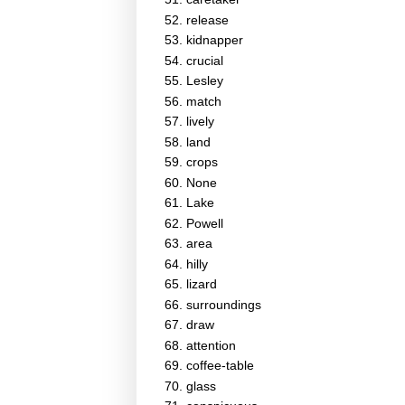
release
kidnapper
crucial
Lesley
match
lively
land
crops
None
Lake
Powell
area
hilly
lizard
surroundings
draw
attention
coffee-table
glass