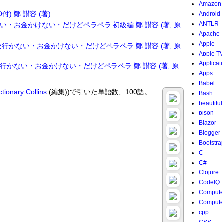
Amazon
) 鄭 讃容 (著)
Android
ANTLR
・お金かけない・だけどペラペラ 初級編 鄭 讃容 (著, 原
Apache
Apple
行かない・お金かけない・だけどペラペラ 鄭 讃容 (著, 原
Apple T
Applicat
かない・お金かけない・だけどペラペラ 鄭 讃容 (著, 原
Apps
Babel
ctionary
Collins
(編集))で引いた単語数、100語。
Bash
beautifu
bison
Blazor
Blogger
Bootstra
C
C#
Clojure
CodeIQ
Compute
Compute
cpp