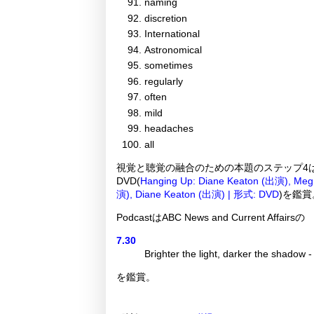
naming
discretion
International
Astronomical
sometimes
regularly
often
mild
headaches
all
視覚と聴覚の融合のための本題のステップ4
DVD(
Hanging Up: Diane Keaton (出演), Me
演), Diane Keaton (出演) | 形式: DVD
)を鑑賞
PodcastはABC News and Current Affairsの
7.30
Brighter the light, darker the shadow
を鑑賞。