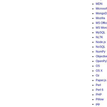
MDN
Microsof
MongoD
Mozilla
MS Offic
MS Wor
MySQL
NLTK
Node.js
NoSQL
NumPy
Objectiv
OpenPy
OS
OS X
Oz
Paper.js
Perl
Perl 6
PHP
Pillow
pip