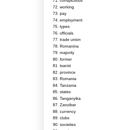
conspicuous
working
pay
employment
types
officials
trade union
Romanina
majority
former
tsarist
province
Romania
Tanzania
states
Tanganyika
Zanzibar
currency
clubs
societies