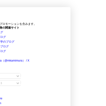
プロモーションを含みます。
身の関連サイト
ログ
ブログ
科学のブログ
のブログ
ブログ
ra（@mkamimura） / X
ト
re
m