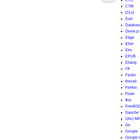
CSS
CTM
D3.js
Dart
Databas
Dexie.js
Edge
Elixir
Elm
EPUB
Erlang
F#
Factor
firecall
Firefox
Flask
flex
FreeBS
Gauche
GNU M
Go
Google
Google 