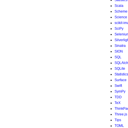
Satistics
Scala
Scheme
Science
scikit-i
SciPy
Seleniu
Silverlig
Sinatra
SION
SQL
SQLAlc
SQLite
Statistic
Surface
Swift
SymPy
TDD
TeX
ThinkPa
Three.js
Tips
TOML