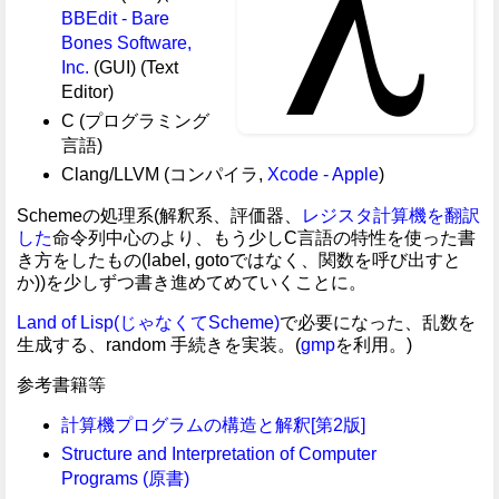
BBEdit - Bare
Bones Software,
Inc.
(GUI) (Text
Editor)
C (プログラミング
言語)
Clang/LLVM (コンパイラ,
Xcode - Apple
)
Schemeの処理系(解釈系、評価器、
レジスタ計算機を翻訳
した
命令列中心のより、もう少しC言語の特性を使った書
き方をしたもの(label, gotoではなく、関数を呼び出すと
か))を少しずつ書き進めてめていくことに。
Land of Lisp(じゃなくてScheme)
で必要になった、乱数を
生成する、random 手続きを実装。(
gmp
を利用。)
参考書籍等
計算機プログラムの構造と解釈[第2版]
Structure and Interpretation of Computer
Programs (原書)