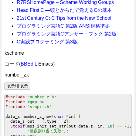
R7RSHomePage – Scheme Working Groups
Head First C ―頭とからだで覚えるCの基本
21st Century C: C Tips from the New School
プログラミング言語C 第2版 ANSI規格準拠
プログラミング言語Cアンサー・ブック 第2版
C実践プログラミング 第3版
kscheme
コード(
BBEdit
, Emacs)
number_z.c
#include
"number_z.h"
#include
<gmp.h>
#include
"stopif.h"
data_s number_z_new
(
char
*
in
)
{
  data_s out 
=
{.
type 
=
 Z
};
Stopif
(
mpz_init_set_str
(
out
.
data
.
z
,
 in
,
10
)
==
-
1
,
 
"整数割り当て失敗"
);
return
 out
;