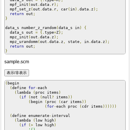
  mpf_init
(
out
.
data
.
r
);
  mpf_set_z
(
out
.
data
.
r
,
 car
(
in
).
data
.
z
);
return
 out
;
}
data_s number_z_random
(
data_s in
)
{
  data_s out 
=
{.
type
=
Z
};
  mpz_init
(
out
.
data
.
z
);
  mpz_urandomm
(
out
.
data
.
z
,
 state
,
 in
.
data
.
z
);
return
 out
;
}
sample.scm
(
begin  

(
define 
for
-
each

(
lambda 
(
proc items
)
(
if
(
not 
(
null
?
 items
))
(
begin 
(
proc 
(
car items
))
(
for
-
each proc 
(
cdr items
))))))
(
define enumerate
-
interval

(
lambda 
(
low high
)
(
if
(>
 low high
)
'()