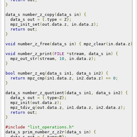
}
data_s number_z_copy
(
data_s in
)
{
  data_s out 
=
{.
type 
=
 Z
};
  mpz_init_set
(
out
.
data
.
z
,
 in
.
data
.
z
);
return
 out
;
}
void
 number_z_free
(
data_s in
)
{
 mpz_clear
(
in
.
data
.
z
);
void
 number_z_print
(
FILE
*
stream
,
 data_s in
)
{
  mpz_out_str
(
stream
,
10
,
 in
.
data
.
z
);
}
bool
 number_z_eq
(
data_s in1
,
 data_s in2
)
{
return
 mpz_cmp
(
in1
.
data
.
z
,
 in2
.
data
.
z
)
==
0
;
}
data_s number_z_quotient
(
data_s in1
,
 data_s in2
)
{
  data_s out 
=
{.
type
=
Z
};
  mpz_init
(
out
.
data
.
z
);
  mpz_tdiv_q
(
out
.
data
.
z
,
 in1
.
data
.
z
,
 in2
.
data
.
z
);
return
 out
;
}
#include
"list_operations.h"
data_s prim_number_z_z2r
(
data_s in
)
{
  data_s out 
=
{.
type
=
R
};