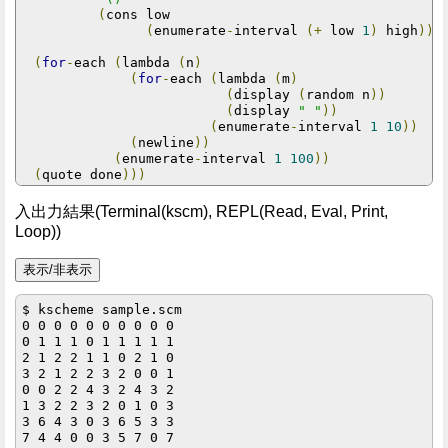
(
cons low

(
enumerate
-
interval 
(+
 low 
1
)
 high
)))
(
for
-
each 
(
lambda 
(
n
)
(
for
-
each 
(
lambda 
(
m
)
(
display 
(
random n
))
(
display 
" "
))
(
enumerate
-
interval 
1
10
))
(
newline
))
(
enumerate
-
interval 
1
100
))
(
quote done
)))
入出力結果(Terminal(kscm), REPL(Read, Eval, Print,
Loop))
$ kscheme sample.scm

0 0 0 0 0 0 0 0 0 0 

0 1 1 1 0 1 1 1 1 1 

2 1 2 2 1 1 0 2 1 0 

3 2 1 2 2 3 2 0 0 1 

0 0 2 2 4 3 2 4 3 2 

1 3 2 2 3 2 0 1 0 3 

3 6 4 3 0 3 6 5 3 3 

7 4 4 0 0 3 5 7 0 7 
