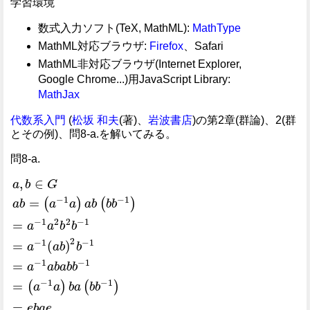
学習環境
数式入力ソフト(TeX, MathML):
MathType
MathML対応ブラウザ:
Firefox
、Safari
MathML非対応ブラウザ(Internet Explorer,
Google Chrome...)用JavaScript Library:
MathJax
代数系入門
(
松坂 和夫
(著)、
岩波書店
)の第2章(群論)、2(群
とその例)、問8-a.を解いてみる。
問8-a.
,
∈
a
b
G
−
1
−
1
=
(
)
(
)
a
b
a
a
a
b
b
b
−
1
2
2
−
1
=
a
a
b
b
2
−
1
−
1
=
(
)
a
a
b
b
a
,
b
∈
G
a
b
=
(
a
−
1
a
)
a
b
(
b
b
−
1
)
=
a
−
1
a
2
b
2
b
−
1
=
a
−
1
(
a
b
)
2
b
−
1
=
a
−
1
a
−
1
−
1
=
a
a
b
a
b
b
−
1
−
1
=
(
)
(
)
a
a
b
a
b
b
=
e
b
a
e