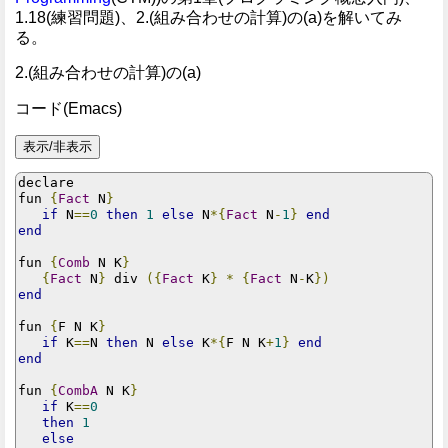
1.18(練習問題)、2.(組み合わせの計算)の(a)を解いてみ
る。
2.(組み合わせの計算)の(a)
コード(Emacs)
declare

fun 
{
Fact
 N
}
if
 N
==
0
then
1
else
 N
*{
Fact
 N
-
1
}
end
end
fun 
{
Comb
 N K
}
{
Fact
 N
}
 div 
({
Fact
 K
}
*
{
Fact
 N
-
K
})
end
fun 
{
F N K
}
if
 K
==
N 
then
 N 
else
 K
*{
F N K
+
1
}
end
end
fun 
{
CombA
 N K
}
if
 K
==
0
then
1
else