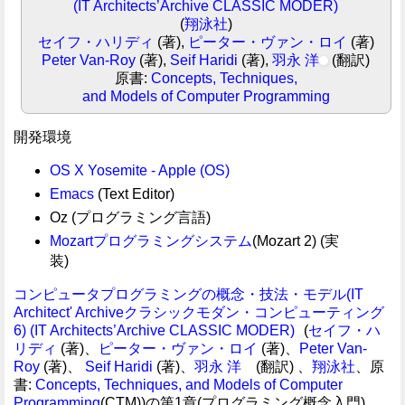
(IT Architects’Archive CLASSIC MODER)
(
翔泳社
)
セイフ・ハリディ
(著),
ピーター・ヴァン・ロイ
(著)
Peter Van-Roy
(著),
Seif Haridi
(著),
羽永 洋
(翻訳)
原書:
Concepts, Techniques,
and Models of Computer Programming
開発環境
OS X Yosemite - Apple (OS)
Emacs
(Text Editor)
Oz (プログラミング言語)
Mozartプログラミングシステム
(Mozart 2) (実
装)
コンピュータプログラミングの概念・技法・モデル(IT
Architect' Archiveクラシックモダン・コンピューティング
6) (IT Architects’Archive CLASSIC MODER)
(
セイフ・ハ
リディ
(著)、
ピーター・ヴァン・ロイ
(著)、
Peter Van-
Roy
(著)、
Seif Haridi
(著)、
羽永 洋
(翻訳) 、
翔泳社
、原
書:
Concepts, Techniques, and Models of Computer
Programming
(CTM))の第1章(プログラミング概念入門)、