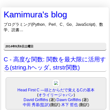
Kamimura's blog
プログラミング(Python、Perl、C、Go、JavaScript)、数
学、読書…
2014年9月6日土曜日
C - 高度な関数: 関数を最大限に活用す
る(string.hヘッダ, strstr関数)
Head First C ―頭とからだで覚えるCの基本
(
オライリージャパン
)
David Griffiths
(著)
Dawn Griffiths
(著)
中田 秀基(監訳)
(翻訳)
木下 哲也
(翻訳)