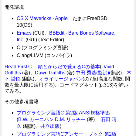
開発環境
OS X Mavericks - Apple
、たまにFreeBSD
10(OS)
Emacs
(CUI)、
BBEdit - Bare Bones Software,
Inc.
(GUI) (Text Editor)
C (プログラミング言語)
Clang/LLVM (コンパイラ)
Head First C ―頭とからだで覚えるCの基本
(
David
Griffiths
(著)、
Dawn Griffiths
(著)
中田 秀基(監訳)
(翻訳)、
木
下 哲也
(翻訳)、
オライリージャパン
)の7章(高度な関数: 関
数を最大限に活用する)、コードマグネット(p.313)を解い
てみる。
その他参考書籍
プログラミング言語C 第2版 ANSI規格準拠
(
B.W. カーニハン
D.M. リッチー
(著)、
石田 晴
久
(翻訳)、
共立出版
)
プログラミング言語Cアンサー・ブック 第2版