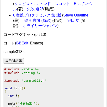
(
クロビス・L．トンド
、
スコット・E．ギンペ
ル
(著)、
矢吹 道郎
(翻訳))
C実践プログラミング 第3版
(
Steve Oualline
(著)、
望月 康司 (監訳)
(翻訳)、
谷口 功
(翻
訳)、
オライリージャパン
)
コードマグネット(p.313)
コード(
BBEdit
, Emacs)
sample313.c
#include
<stdio.h>
#include
<string.h>
#include
"sample313.h"
void
 find
()
{
int
 i
;
  puts
(
"検索結果:"
);