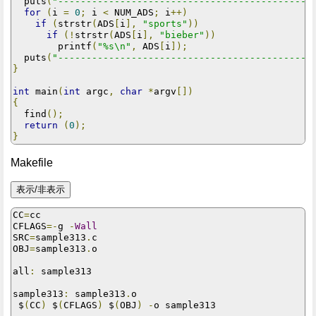
  puts
(
"---------------------------------------------
for
(
i 
=
0
;
 i 
<
 NUM_ADS
;
 i
++)
if
(
strstr
(
ADS
[
i
],
"sports"
))
if
(!
strstr
(
ADS
[
i
],
"bieber"
))
        printf
(
"%s\n"
,
 ADS
[
i
]);
  puts
(
"---------------------------------------------
}
int
 main
(
int
 argc
,
char
*
argv
[])
{
  find
();
return
(
0
);
}
Makefile
CC
=
cc

CFLAGS
=-
g 
-
Wall
SRC
=
sample313
.
c

OBJ
=
sample313
.
o

all
:
 sample313

sample313
:
 sample313
.
o

 $
(
CC
)
 $
(
CFLAGS
)
 $
(
OBJ
)
-
o sample313
