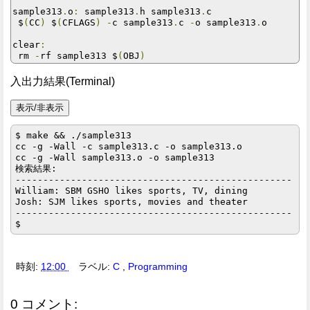
sample313
.
o
:
 sample313
.
h sample313
.
c

 $
(
CC
)
 $
(
CFLAGS
)
-
c sample313
.
c 
-
o sample313
.
o

clear
:
 rm 
-
rf sample313 $
(
OBJ
)
入出力結果(Terminal)
$ make && ./sample313

cc -g -Wall -c sample313.c -o sample313.o

cc -g -Wall sample313.o -o sample313

検索結果:

--------------------------------------------------

William: SBM GSHO likes sports, TV, dining

Josh: SJM likes sports, movies and theater

--------------------------------------------------

時刻:
12:00
ラベル:
C
,
Programming
0 コメント: