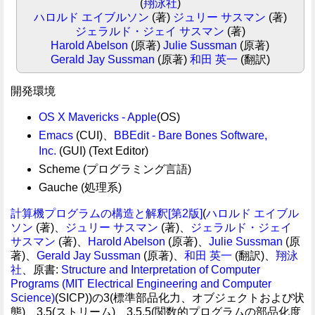
(
翔泳社
)
ハロルド エイブルソン
(著)
ジュリー サスマン
(著)
ジェラルド・ジェイ サスマン
(著)
Harold Abelson
(原著)
Julie Sussman
(原著)
Gerald Jay Sussman
(原著)
和田 英一
(翻訳)
開発環境
OS X Mavericks - Apple
(OS)
Emacs
(CUI)、
BBEdit - Bare Bones Software,
Inc.
(GUI) (Text Editor)
Scheme (プログラミング言語)
Gauche (処理系)
計算機プログラムの構造と解釈[第2版]
(
ハロルド エイブル
ソン
(著)、
ジュリー サスマン
(著)、
ジェラルド・ジェイ
サスマン
(著)、
Harold Abelson
(原著)、
Julie Sussman
(原
著)、
Gerald Jay Sussman
(原著)、
和田 英一
(翻訳)、
翔泳
社
、原書:
Structure and Interpretation of Computer
Programs (MIT Electrical Engineering and Computer
Science)
(SICP))の3(標準部品化力、オブジェクトおよび状
態)、3.5(ストリーム)、3.5.5(関数的プログラムの部品化度