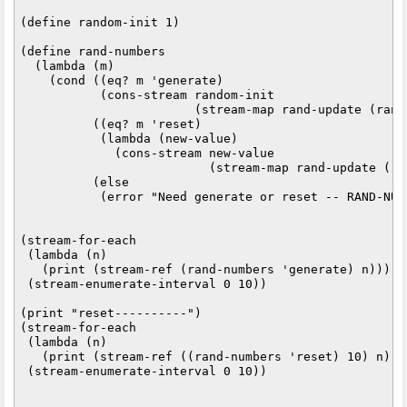
(define random-init 1)

(define rand-numbers

  (lambda (m)

    (cond ((eq? m 'generate)

           (cons-stream random-init

                        (stream-map rand-update (rand
          ((eq? m 'reset)

           (lambda (new-value)

             (cons-stream new-value

                          (stream-map rand-update (ra
          (else

           (error "Need generate or reset -- RAND-NUMB
(stream-for-each

 (lambda (n)

   (print (stream-ref (rand-numbers 'generate) n)))

 (stream-enumerate-interval 0 10))

(print "reset----------")

(stream-for-each

 (lambda (n)

   (print (stream-ref ((rand-numbers 'reset) 10) n)))

 (stream-enumerate-interval 0 10))
