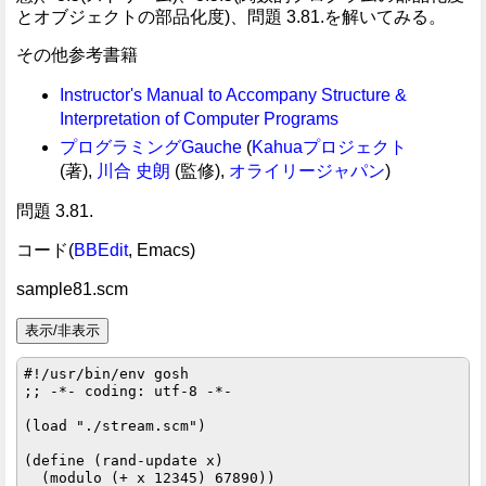
とオブジェクトの部品化度)、問題 3.81.を解いてみる。
その他参考書籍
Instructor's Manual to Accompany Structure &
Interpretation of Computer Programs
プログラミングGauche
(
Kahuaプロジェクト
(著),
川合 史朗
(監修),
オライリージャパン
)
問題 3.81.
コード(
BBEdit
, Emacs)
sample81.scm
#!/usr/bin/env gosh

;; -*- coding: utf-8 -*-

(load "./stream.scm")

(define (rand-update x)

  (modulo (+ x 12345) 67890))
