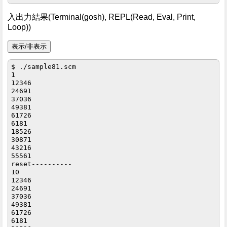
入出力結果(Terminal(gosh), REPL(Read, Eval, Print,
Loop))
$ ./sample81.scm

1

12346

24691

37036

49381

61726

6181

18526

30871

43216

55561

reset----------

10

12346

24691

37036

49381

61726

6181
