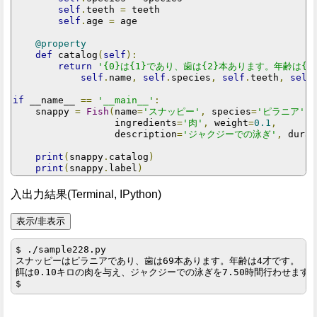
self
.
teeth 
=
 teeth

self
.
age 
=
 age

@property
def
 catalog
(
self
):
return
'{0}は{1}であり、歯は{2}本あります。年齢は{3
self
.
name
,
self
.
species
,
self
.
teeth
,
self
if
 __name__ 
==
'__main__'
:
    snappy 
=
Fish
(
name
=
'スナッピー'
,
 species
=
'ピラニア'
,
 
                  ingredients
=
'肉'
,
 weight
=
0.1
,
                  description
=
'ジャクジーでの泳ぎ'
,
 durat
print
(
snappy
.
catalog
)
print
(
snappy
.
label
)
入出力結果(Terminal, IPython)
$ ./sample228.py

スナッピーはピラニアであり、歯は69本あります。年齢は4才です。

餌は0.10キロの肉を与え、ジャクジーでの泳ぎを7.50時間行わせます。