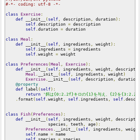
#-*- coding: utf-8 -*-
class
Exercise
:
def
 __init__
(
self
,
 description
,
 duration
):
self
.
description 
=
 description

self
.
duration 
=
 duration

class
Meal
:
def
 __init__
(
self
,
 ingredients
,
 weight
):
self
.
ingredients 
=
 ingredients

self
.
weight 
=
 weight

class
Preferences
(
Meal
,
Exercise
):
def
 __init__
(
self
,
 ingredients
,
 weight
,
 descripti
Meal
.
__init__
(
self
,
 ingredients
,
 weight
)
Exercise
.
__init__
(
self
,
 description
,
 duration
@property
def
 label
(
self
):
return
'餌は{0:2.2f}キロの{1}を与え、{2}を{3:2.
.
format
(
self
.
weight
,
self
.
ingredients
,
self
.
descr
class
Fish
(
Preferences
):
def
 __init__
(
self
,
 ingredients
,
 weight
,
 descripti
                 species
,
 teeth
,
 age
):
Preferences
.
__init__
(
self
,
 ingredients
,
 weigh
self
.
name 
=
 name

self
.
species 
=
 species
