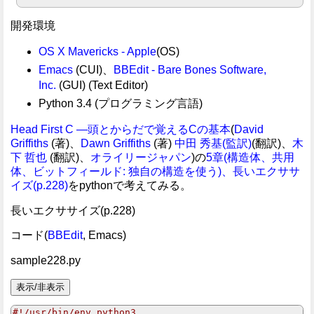
開発環境
OS X Mavericks - Apple
(OS)
Emacs
(CUI)、
BBEdit - Bare Bones Software,
Inc.
(GUI) (Text Editor)
Python 3.4 (プログラミング言語)
Head First C ―頭とからだで覚えるCの基本
(
David
Griffiths
(著)、
Dawn Griffiths
(著)
中田 秀基(監訳)
(翻訳)、
木
下 哲也
(翻訳)、
オライリージャパン
)の
5章(構造体、共用
体、ビットフィールド: 独自の構造を使う)、長いエクササ
イズ(p.228)
をpythonで考えてみる。
長いエクササイズ(p.228)
コード(
BBEdit
, Emacs)
sample228.py
#!/usr/bin/env python3