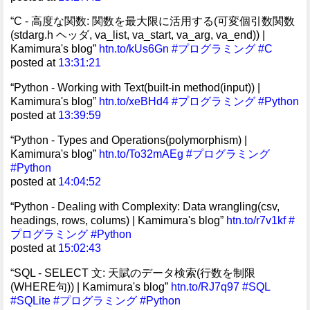
“C - 高度な関数: 関数を最大限に活用する(可変個引数関数
(stdarg.h ヘッダ, va_list, va_start, va_arg, va_end)) |
Kamimura's blog”
htn.to/kUs6Gn
#プログラミング
#C
posted at
13:31:21
“Python - Working with Text(built-in method(input)) |
Kamimura's blog”
htn.to/xeBHd4
#プログラミング
#Python
posted at
13:39:59
“Python - Types and Operations(polymorphism) |
Kamimura's blog”
htn.to/To32mAEg
#プログラミング
#Python
posted at
14:04:52
“Python - Dealing with Complexity: Data wrangling(csv,
headings, rows, colums) | Kamimura's blog”
htn.to/r7v1kf
#
プログラミング
#Python
posted at
15:02:43
“SQL - SELECT 文: 天賦のデータ検索(行数を制限
(WHERE句)) | Kamimura's blog”
htn.to/RJ7q97
#SQL
#SQLite
#プログラミング
#Python