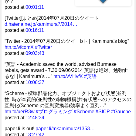
か？"
posted at
00:01:11
[Twitter][まとめ]2014年07月20日のツイート
d.hatena.ne.jp/kamimura7/2014…
posted at
00:16:11
“Twitter - 2014年07月20日のツイーbト | Kamimura's blog”
htn.to/vfcomX
#Twitter
posted at
09:03:43
“英語 - Academic saved the world, advised Burmese
rebels, gets award - 7.30 09/06/2014 英語は絶対、勉強す
るな! | Kamimura's …”
htn.to/vVHvfK
#英語
posted at
10:06:37
“Scheme - 標準部品化力、オブジェクトおよび状態(並列
性: 時が本質的(並列性の制御機構(共有状態へのアクセスの
直列化(Scheme の直列変換器(効率よく直列…”
htn.to/uerR3w
#プログラミング
#Scheme
#SICP
#Gauche
posted at
12:48:34
paper.li is out!
paper.li/mkamimura/1353…
posted at
13:27:42