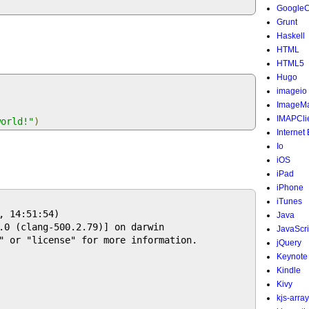
Google
Grunt
Haskell
HTML
HTML5
Hugo
imageio
ImageMa
IMAPCli
world!"
)
Internet
Io
iOS
iPad
iPhone
iTunes
 14:51:54) 

Java
.0 (clang-500.2.79)] on darwin

JavaScri
" or "license" for more information.

jQuery
Keynote
Kindle
Kivy
kjs-array