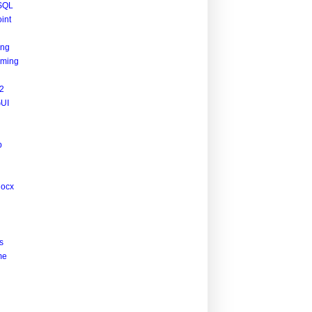
SQL
int
ing
ming
2
UI
p
docx
s
me