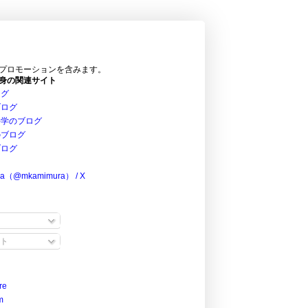
プロモーションを含みます。
身の関連サイト
ログ
ブログ
科学のブログ
のブログ
ブログ
ra（@mkamimura） / X
ト
re
m