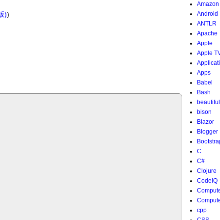
Amazon
版)
)
Android
ANTLR
Apache
Apple
Apple T
Applicat
Apps
Babel
Bash
beautifu
bison
Blazor
Blogger
Bootstra
C
C#
Clojure
CodeIQ
Compute
Compute
cpp