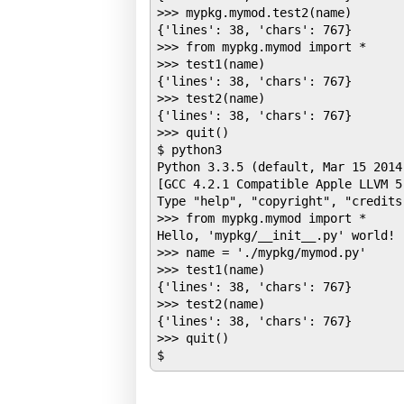
>>> mypkg.mymod.test2(name)

{'lines': 38, 'chars': 767}

>>> from mypkg.mymod import *

>>> test1(name)

{'lines': 38, 'chars': 767}

>>> test2(name)

{'lines': 38, 'chars': 767}

>>> quit()

$ python3

Python 3.3.5 (default, Mar 15 2014,
[GCC 4.2.1 Compatible Apple LLVM 5
Type "help", "copyright", "credits
>>> from mypkg.mymod import *

Hello, 'mypkg/__init__.py' world!

>>> name = './mypkg/mymod.py'

>>> test1(name)

{'lines': 38, 'chars': 767}

>>> test2(name)

{'lines': 38, 'chars': 767}

>>> quit()
