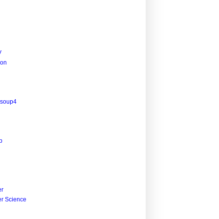
V
ion
lsoup4
p
r
r Science