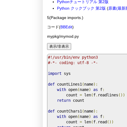
Pythonチュートリアル 第2版
Python クックブック 第2版
(
原書(最新
5(Package imports.)
コード(
BBEdit
)
mypkg/mymod.py
#!/usr/bin/env python3
#-*- coding: utf-8 -*-
import
 sys

def
 countLines1
(
name
):
with
 open
(
name
)
as
 f
:
        count 
=
 len
(
f
.
readlines
())
return
 count

def
 countChars1
(
name
):
with
 open
(
name
)
as
 f
:
        count 
=
 len
(
f
.
read
())