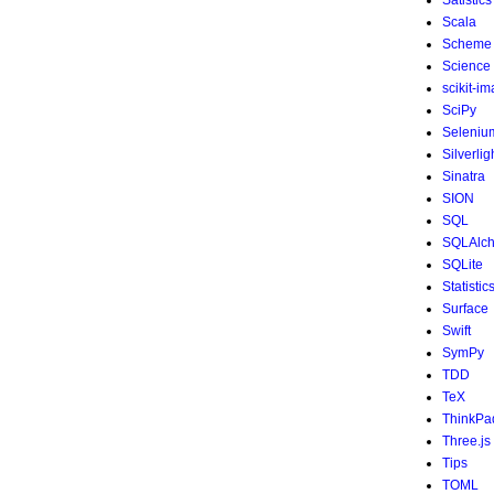
Satistics
Scala
Scheme
Science
scikit-i
SciPy
Seleniu
Silverlig
Sinatra
SION
SQL
SQLAlc
SQLite
Statistic
Surface
Swift
SymPy
TDD
TeX
ThinkPa
Three.js
Tips
TOML