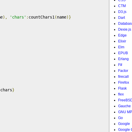
CSS
CTM
D3.js
me
),
'chars'
:
countChars1
(
name
)}
Dart
Databas
Dexie.js
Edge
Elixir
Elm
EPUB
Erlang
F#
Factor
firecall
Firefox
Flask
:
chars
}
flex
FreeBS
Gauche
GNU M
Go
Google
Google 