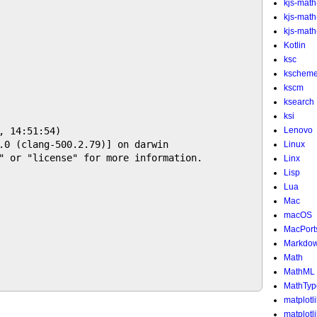
kjs-math
kjs-mat
kjs-math-
Kotlin
ksc
kschem
kscm
ksearch
ksi
 14:51:54) 

Lenovo
.0 (clang-500.2.79)] on darwin

Linux
" or "license" for more information.

Linx
Lisp
Lua
Mac
macOS
MacPort
Markdo
Math
MathML
MathTyp
matplotl
matplotl