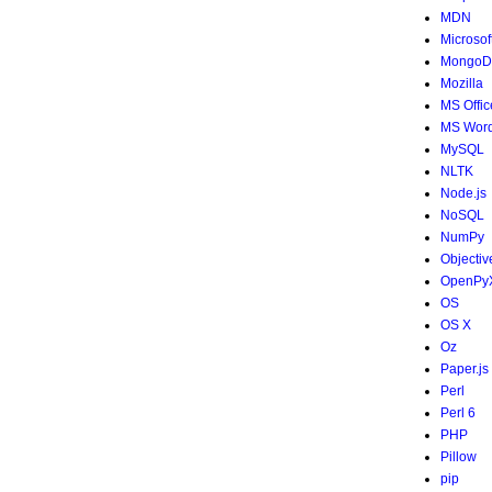
MDN
Microsof
MongoD
Mozilla
MS Offic
MS Wor
MySQL
NLTK
Node.js
NoSQL
NumPy
Objectiv
OpenPy
OS
OS X
Oz
Paper.js
Perl
Perl 6
PHP
Pillow
pip