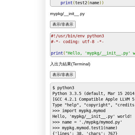
print
(
test2
(
name
))
mypkg/__init__.py
#!/usr/bin/env python3
#-*- coding: utf-8 -*-
print
(
"Hello, 'mypkg/__init__.py' 
入出力結果(Terminal)
$ python3

Python 3.3.5 (default, Mar 15 2014,
[GCC 4.2.1 Compatible Apple LLVM 5
Type "help", "copyright", "credits
>>> import mypkg.mymod

Hello, 'mypkg/__init__.py' world!

>>> name = './mypkg/mymod.py'

>>> mypkg.mymod.test1(name)

{'lines': 38, 'chars': 767}
