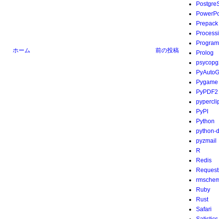
Postgre
PowerPo
Prepack
Process
Program
ホーム
前の投稿
Prolog
psycopg
PyAutoG
Pygame
PyPDF2
pypercli
PyPI
Python
python-
pyzmail
R
Redis
Request
rmsche
Ruby
Rust
Safari