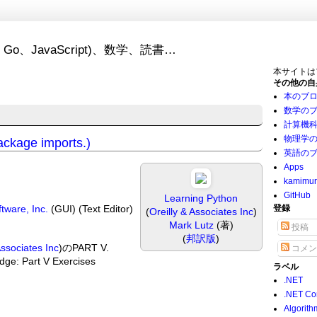
Go、JavaScript)、数学、読書…
本サイトは
その他の自
本のブ
数学の
計算機
物理学
ckage imports.)
英語の
Apps
kamimu
GitHub
Learning Python
tware, Inc.
(GUI) (Text Editor)
登録
(
Oreilly & Associates Inc
)
Mark Lutz
(著)
投稿
(
邦訳版
)
Associates Inc
)のPART V.
コメン
ge: Part V Exercises
ラベル
.NET
.NET Co
Algorith