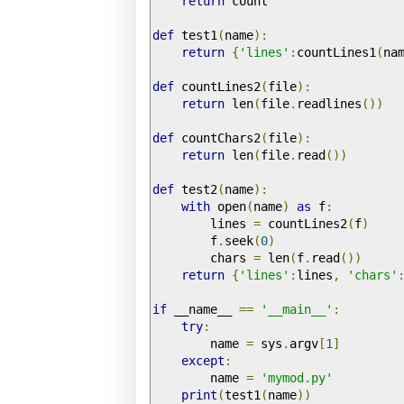
return
 count

def
 test1
(
name
):
return
{
'lines'
:
countLines1
(
na
def
 countLines2
(
file
):
return
 len
(
file
.
readlines
())
def
 countChars2
(
file
):
return
 len
(
file
.
read
())
def
 test2
(
name
):
with
 open
(
name
)
as
 f
:
        lines 
=
 countLines2
(
f
)
        f
.
seek
(
0
)
        chars 
=
 len
(
f
.
read
())
return
{
'lines'
:
lines
,
'chars'
if
 __name__ 
==
'__main__'
:
try
:
        name 
=
 sys
.
argv
[
1
]
except
:
        name 
=
'mymod.py'
print
(
test1
(
name
))