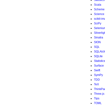
Satistics
Scala
Scheme
Science
scikit-i
SciPy
Seleniu
Silverlig
Sinatra
SION
SQL
SQLAlc
SQLite
Statistic
Surface
Swift
SymPy
TDD
TeX
ThinkPa
Three.js
Tips
TOML