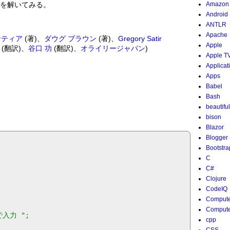
6.を解いてみる。
Amazon
Android
ANTLR
Apache
サティア
(著)、
ダウグ ブラウン
(著)、
Gregory Satir
Apple
(翻訳)、
谷口 功
(翻訳)、
オライリージャパン
)
Apple T
Applicat
Apps
Babel
Bash
beautifu
bison
Blazor
Blogger
Bootstra
C
C#
Clojure
CodeIQ
Compute
Compute
入力 "
;
cpp