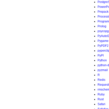
Postgre
PowerPo
Prepack
Process
Program
Prolog
psycopg
PyAutoG
Pygame
PyPDF2
pypercli
PyPI
Python
python-
pyzmail
R
Redis
Request
rmsche
Ruby
Rust
Safari