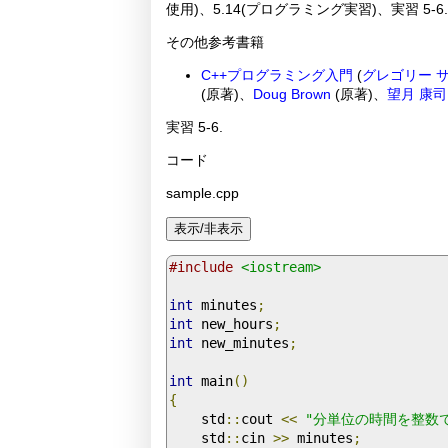
使用)、5.14(プログラミング実習)、実習 5-
その他参考書籍
C++プログラミング入門
(
グレゴリー 
(原著)、
Doug Brown
(原著)、
望月 康司
実習 5-6.
コード
sample.cpp
#include
<iostream>
int
 minutes
;
int
 new_hours
;
int
 new_minutes
;
int
 main
()
{
    std
::
cout 
<<
"分単位の時間を整数で
    std
::
cin 
>>
 minutes
;