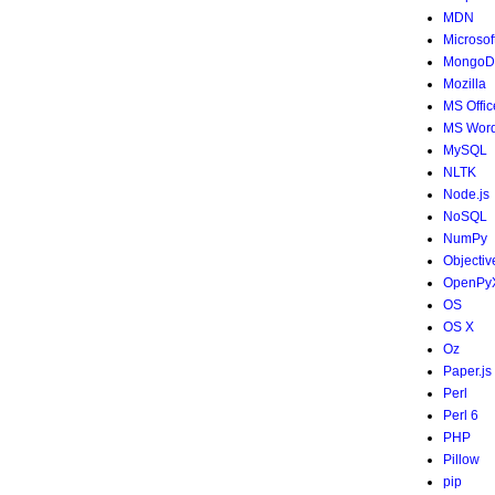
MDN
Microsof
MongoD
Mozilla
MS Offic
MS Wor
MySQL
NLTK
Node.js
NoSQL
NumPy
Objectiv
OpenPy
OS
OS X
Oz
Paper.js
Perl
Perl 6
PHP
Pillow
pip