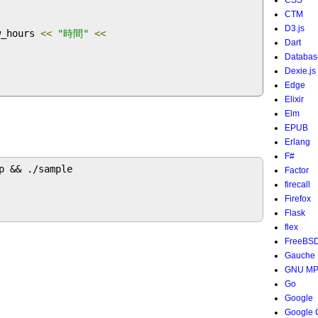
CSS
CTM
D3.js
w_hours 
<<
"時間"
<<
Dart
Databas
Dexie.js
Edge
Elixir
Elm
EPUB
Erlang
F#
 && ./sample

Factor
firecall
Firefox
Flask
flex
FreeBS
Gauche
GNU M
Go
Google
Google 