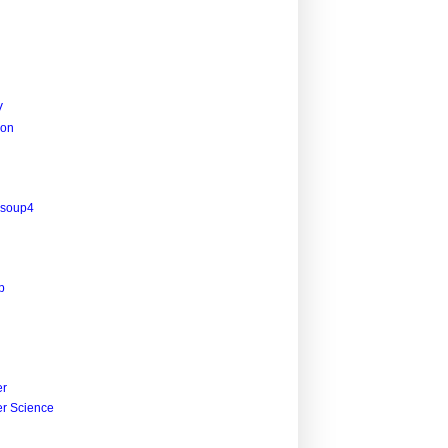
V
ion
lsoup4
p
r
r Science