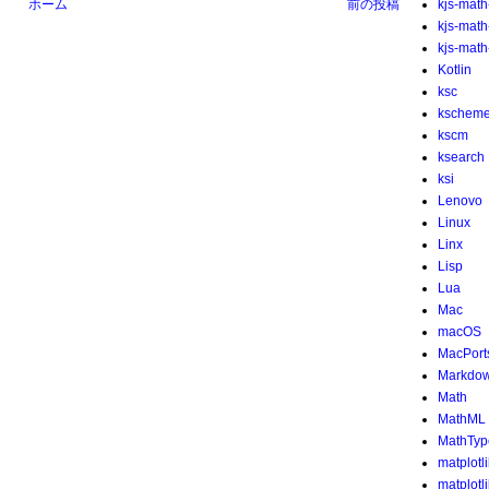
ホーム
前の投稿
kjs-math
kjs-mat
kjs-math-
Kotlin
ksc
kschem
kscm
ksearch
ksi
Lenovo
Linux
Linx
Lisp
Lua
Mac
macOS
MacPort
Markdo
Math
MathML
MathTyp
matplotl
matplotl