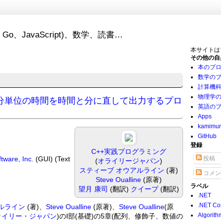
Go、JavaScript)、数学、読書…
本サイトは
その他の自
本のブ
数学の
計算機
物理学
用(分単位の時間を時間と分に直して出力するプロ
英語の
Apps
kamimu
GitHub
登録
C++実践プログラミング
tware, Inc.
(GUI) (Text
投稿
(
オライリージャパン
)
スティーブ オウアルライン
(著)
コメン
Steve Oualline
(原著)
ラベル
望月 康司
(翻訳)
クイープ
(翻訳)
.NET
.NET Co
ルライン
(著)、
Steve Oualline
(原著)、
Steve Oualline
(原
Algorith
ライリー・ジャパン
)のⅠ部(基礎)の5章(配列、修飾子、数値の