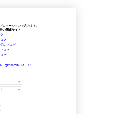
プロモーションを含みます。
身の関連サイト
ログ
ブログ
科学のブログ
のブログ
ブログ
ra（@mkamimura） / X
ト
re
m