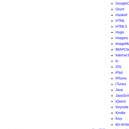
Google
Grunt
Haskell
HTML
HTML5
Hugo
imageio
ImageMa
IMAPCli
Internet
Io
iOS
iPad
iPhone
iTunes
Java
JavaScri
jQuery
Keynote
Kindle
Kivy
kjs-array