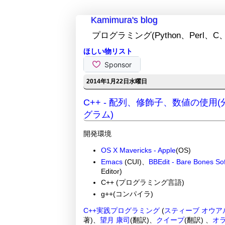
Kamimura's blog
プログラミング(Python、Perl、C、
ほしい物リスト
2014年1月22日水曜日
C++ - 配列、修飾子、数値の使
グラム)
開発環境
OS X Mavericks - Apple
(OS)
Emacs
(CUI)、
BBEdit - Bare Bones Sof
Editor)
C++ (プログラミング言語)
g++(コンパイラ)
C++実践プログラミング
(
スティーブ オウア
著)、
望月 康司
(翻訳)、
クイープ
(翻訳) 、
オ