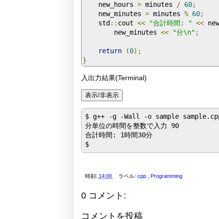
    new_hours 
=
 minutes 
/
60
;
    new_minutes 
=
 minutes 
%
60
;
    std
::
cout 
<<
"合計時間: "
<<
 ne
        new_minutes 
<<
"分\n"
;
return
(
0
);
}
入出力結果(Terminal)
$ g++ -g -Wall -o sample sample.cpp
分単位の時間を整数で入力 90

合計時間: 1時間30分

時刻:
14:00
ラベル:
cpp
,
Programming
0 コメント:
コメントを投稿