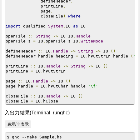
              defineHeader
,
              printLine
,
              page
,
              closeFile
)
where
import
 qualified 
System
.
IO 
as
 IO

openFile 
::
String
->
 IO IO
.
Handle
openFile s 
=
 IO
.
openFile s IO
.
WriteMode
defineHeader 
::
 IO
.
Handle
->
String
->
 IO 
()
defineHeader handle heading 
=
 IO
.
hPutStrLn handle 
(
"H
printLine 
::
 IO
.
Handle
->
String
->
 IO 
()
printLine 
=
 IO
.
hPutStrLn

page 
::
 IO
.
Handle
->
 IO 
()
page handle 
=
 IO
.
hPutChar handle 
'\f'
closeFile 
::
 IO
.
Handle
->
 IO 
()
closeFile 
=
 IO
.
入出力結果(Terminal, runghc)
$ ghc --make Sample.hs
