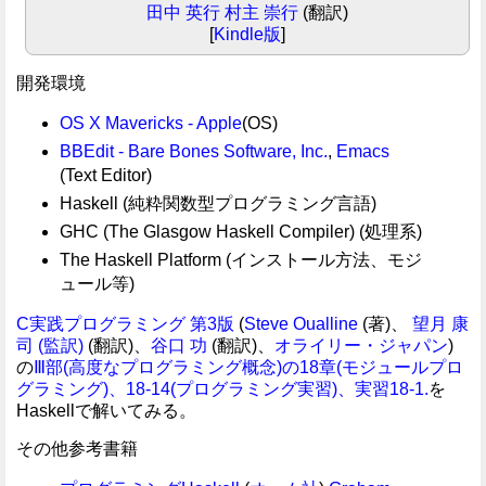
田中 英行
村主 崇行
(翻訳)
[
Kindle版
]
開発環境
OS X Mavericks - Apple
(OS)
BBEdit - Bare Bones Software, Inc.
,
Emacs
(Text Editor)
Haskell (純粋関数型プログラミング言語)
GHC (The Glasgow Haskell Compiler) (処理系)
The Haskell Platform (インストール方法、モジ
ュール等)
C実践プログラミング 第3版
(
Steve Oualline
(著)、
望月 康
司 (監訳)
(翻訳)、
谷口 功
(翻訳)、
オライリー・ジャパン
)
の
Ⅲ部(高度なプログラミング概念)の18章(モジュールプロ
グラミング)、18-14(プログラミング実習)、実習18-1.
を
Haskellで解いてみる。
その他参考書籍