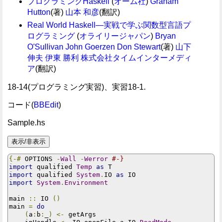
プログラミングHaskell
(
オーム社
)
Graham
Hutton
(著)
山本 和彦
(翻訳)
Real World Haskell―実戦で学ぶ関数型言語プ
ログラミング
(
オライリージャパン
)
Bryan
O'Sullivan
John Goerzen
Don Stewart
(著)
山下
伸夫
伊東 勝利
株式会社タイムインターメディ
ア
(翻訳)
18-14(プログラミング実習)、実習18-1.
コード(
BBEdit
)
Sample.hs
{-#
 OPTIONS 
-
Wall
-
Werror
#-}
import
 qualified 
Temp
as
import
 qualified 
System
.
IO 
as
import
System
.
Environment
main 
::
 IO 
()
main 
=
do
(
a
:
b
:
_
)
<-
 getArgs
