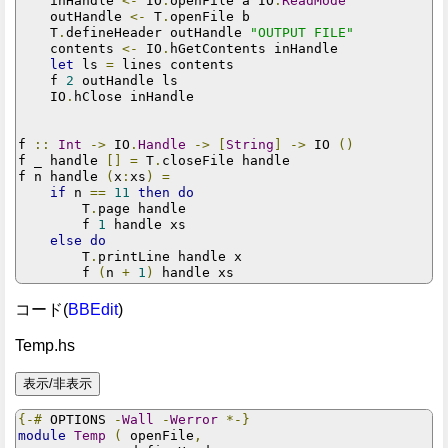
    inHandle 
<-
 IO
.
openFile a IO
.
ReadMode
    outHandle 
<-
 T
.
openFile b

    T
.
defineHeader outHandle 
"OUTPUT FILE"
    contents 
<-
 IO
.
hGetContents inHandle

let
 ls 
=
 lines contents

    f 
2
 outHandle ls

    IO
.
hClose inHandle

f 
::
Int
->
 IO
.
Handle
->
[
String
]
->
 IO 
()
f _ handle 
[]
=
 T
.
closeFile handle

f n handle 
(
x
:
xs
)
=
if
 n 
==
11
then
do
        T
.
page handle

        f 
1
 handle xs

else
do
        T
.
printLine handle x

        f 
(
n 
+
1
)
コード(
BBEdit
)
Temp.hs
{-#
 OPTIONS 
-
Wall
-
Werror
*-}
module
Temp
(
 openFile
,