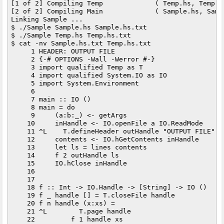
[1 of 2] Compiling Temp             ( Temp.hs, Temp.o 
[2 of 2] Compiling Main             ( Sample.hs, Sampl
Linking Sample ...

$ ./Sample Sample.hs Sample.hs.txt

$ ./Sample Temp.hs Temp.hs.txt

$ cat -nv Sample.hs.txt Temp.hs.txt

     1 HEADER: OUTPUT FILE

     2 {-# OPTIONS -Wall -Werror #-}

     3 import qualified Temp as T

     4 import qualified System.IO as IO

     5 import System.Environment

     6 

     7 main :: IO ()

     8 main = do

     9     (a:b:_) <- getArgs

    10     inHandle <- IO.openFile a IO.ReadMode

    11 ^L    T.defineHeader outHandle "OUTPUT FILE"

    12     contents <- IO.hGetContents inHandle

    13     let ls = lines contents

    14     f 2 outHandle ls

    15     IO.hClose inHandle

    16     

    17 

    18 f :: Int -> IO.Handle -> [String] -> IO ()

    19 f _ handle [] = T.closeFile handle

    20 f n handle (x:xs) =

    21 ^L        T.page handle

    22         f 1 handle xs
