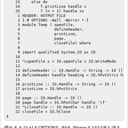
    23     else do

    24         T.printLine handle x

    25         f (n + 1) handle xs

     1 HEADER: OUTPUT FILE

     2 {-# OPTIONS -Wall -Werror *-}

     3 module Temp ( openFile,

     4               defineHeader,

     5               printLine,

     6               page,

     7               closeFile) where

     8 

     9 import qualified System.IO as IO

    10 

    11 ^LopenFile s = IO.openFile s IO.WriteMode

    12 

    13 defineHeader :: IO.Handle -> String -> IO ()

    14 defineHeader handle heading = IO.hPutStrLn han
    15 

    16 printLine :: IO.Handle -> String -> IO ()

    17 printLine = IO.hPutStrLn

    18 

    19 page :: IO.Handle -> IO ()

    20 page handle = IO.hPutChar handle '\f'

    21 ^LcloseFile :: IO.Handle -> IO ()

    22 closeFile = IO.hClose

慣れるまでは{-# OPTIONS -Wall -Werror #-}の記述を消さ