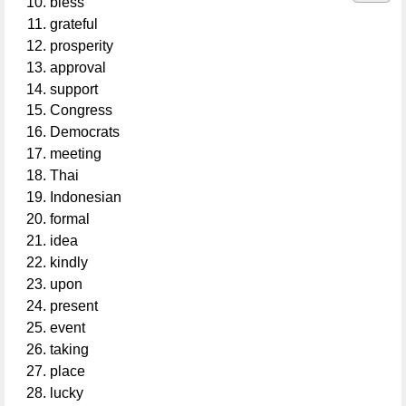
bless
grateful
prosperity
approval
support
Congress
Democrats
meeting
Thai
Indonesian
formal
idea
kindly
upon
present
event
taking
place
lucky