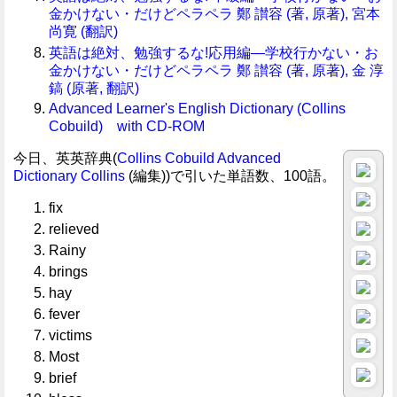
金かけない・だけどペラペラ 鄭 讃容 (著, 原著), 宮本
尚寛 (翻訳)
英語は絶対、勉強するな!応用編―学校行かない・お
金かけない・だけどペラペラ 鄭 讃容 (著, 原著), 金 淳
鎬 (原著, 翻訳)
Advanced Learner's English Dictionary (Collins
Cobuild) with CD-ROM
今日、英英辞典(
Collins Cobuild Advanced
Dictionary
Collins
(編集))で引いた単語数、100語。
fix
relieved
Rainy
brings
hay
fever
victims
Most
brief