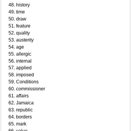
history
time
draw
feature
quality
austerity
age
allergic
internal
applied
imposed
Conditions
commissioner
affairs
Jamaica
republic
borders
mark
value