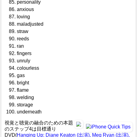
personality
anxious
loving
maladjusted
straw
reeds
ran
fingers
unruly
colourless
gas
bright
flame
welding
storage
underneath
視覚と聴覚の融合のための本題
のステップ4は目標通り
DVD(
Hanging Up: Diane Keaton (出演), Meg Ryan (出演),