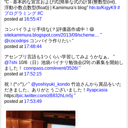
“C - 基本的な宣言および式(簡単な式の計算(整数型(int)、
浮動小数点数型(float)) | Kamimura's blog”
htn.to/KigyK9
#
プログラミング
#C
posted at
16:55:47
コンパイラより手頃な(？)評価器作成中！😄
sitekamimura.blogspot.com/2013/09/scheme…
"
@cocodrips
コンパイラ作りたい "
posted at
17:48:44
アセンブリ言語も1つくらい学習してみようかなぁ。 "
@7shi
10/6（日）池袋バイナリ勉強会(29) の募集を開始し
ました！
connpass.com/event/3526/
"
posted at
17:52:15
祝！(^○^)／"
@yoshiyuki_kondo
竹迫さんから賞品をいた
だきました。ありがとうございました！
#yapcasia
https://
pic.twitter.com/zB832hLm5j
"
posted at
17:53:49