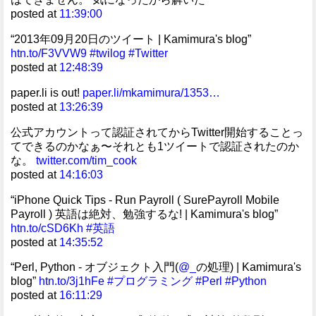
posted at
11:39:00
“2013年09月20日のツイート | Kamimura's blog”
htn.to/F3VVW9
#twilog
#Twitter
posted at
12:48:39
paper.li is out!
paper.li/mkamimura/1353…
posted at
13:26:39
公式アカウントって認証されてからTwitter開始することっ
てできるのかなぁ〜それとも1ツイートで認証されたのか
な。
twitter.com/tim_cook
posted at
14:16:03
“iPhone Quick Tips - Run Payroll ( SurePayroll Mobile
Payroll ) 英語は絶対、勉強するな! | Kamimura's blog”
htn.to/cSD6Kh
#英語
posted at
14:35:52
“Perl, Python - オブジェクト入門(
@_
の処理) | Kamimura's
blog”
htn.to/3j1hFe
#プログラミング
#Perl
#Python
posted at
16:11:29