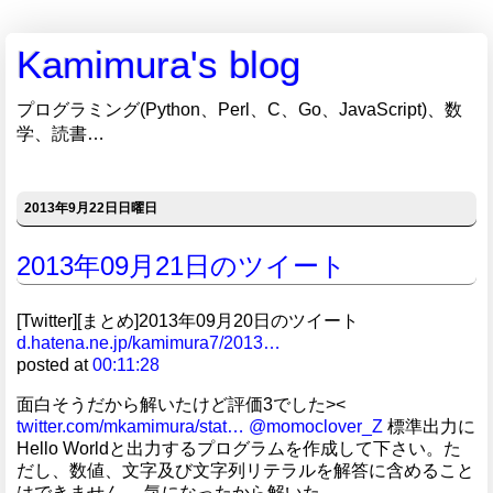
Kamimura's blog
プログラミング(Python、Perl、C、Go、JavaScript)、数
学、読書…
2013年9月22日日曜日
2013年09月21日のツイート
[Twitter][まとめ]2013年09月20日のツイート
d.hatena.ne.jp/kamimura7/2013…
posted at
00:11:28
面白そうだから解いたけど評価3でした><
twitter.com/mkamimura/stat…
@momoclover_Z
標準出力に
Hello Worldと出力するプログラムを作成して下さい。た
だし、数値、文字及び文字列リテラルを解答に含めること
はできません。 気になったから解いた