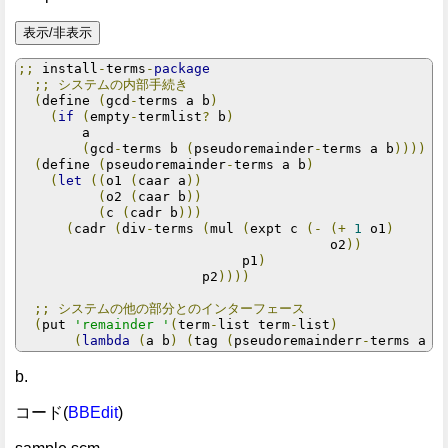
;;
 install
-
terms
-
package
;;
システムの内部手続き
(
define 
(
gcd
-
terms a b
)
(
if
(
empty
-
termlist
?
 b
)
        a

(
gcd
-
terms b 
(
pseudoremainder
-
terms a b
))))
(
define 
(
pseudoremainder
-
terms a b
)
(
let
((
o1 
(
caar a
))
(
o2 
(
caar b
))
(
c 
(
cadr b
)))
(
cadr 
(
div
-
terms 
(
mul 
(
expt c 
(-
(+
1
 o1
)
                                       o2
))
                            p1
)
                       p2
))))
;;
システムの他の部分とのインターフェース
(
put 
'remainder '
(
term
-
list term
-
list
)
(
lambda
(
a b
)
(
tag 
(
pseudoremainderr
-
terms a b
b.
コード(
BBEdit
)