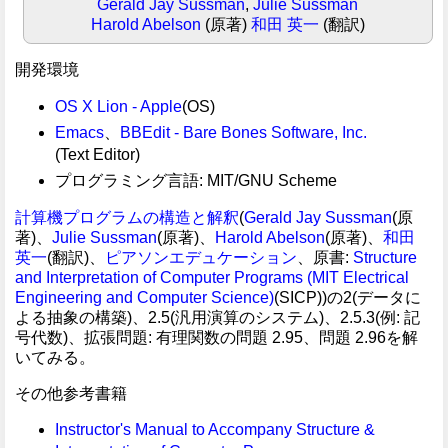
Gerald Jay Sussman
,
Julie Sussman
Harold Abelson
(原著)
和田 英一
(翻訳)
開発環境
OS X Lion - Apple
(OS)
Emacs
、
BBEdit - Bare Bones Software, Inc.
(Text Editor)
プログラミング言語: MIT/GNU Scheme
計算機プログラムの構造と解釈
(
Gerald Jay Sussman
(原
著)、
Julie Sussman
(原著)、
Harold Abelson
(原著)、
和田
英一
(翻訳)、
ピアソンエデュケーション
、原書:
Structure
and Interpretation of Computer Programs (MIT Electrical
Engineering and Computer Science)
(SICP))の2(データに
よる抽象の構築)、2.5(汎用演算のシステム)、2.5.3(例: 記
号代数)、拡張問題: 有理関数の問題 2.95、問題 2.96を解
いてみる。
その他参考書籍
Instructor's Manual to Accompany Structure &