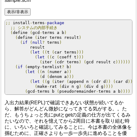
sample.scm
;;
 install
-
terms
-
package
;;
システムの内部手続き
(
define 
(
gcd
-
terms a b
)
(
define 
(
iter terms result
)
(
if
(
null
?
 terms
)
          result

(
let
((
t 
(
car terms
)))
(
let
((
c 
(
coeff t
)))
(
iter 
(
cdr terms
)
(
gcd result c
))))))
(
if
(
empty
-
termlist
?
 b
)
(
let
((
n 
(
numer a
))
(
d 
(
denom a
)))
(
let
((
g 
(
iter 
(
append n 
(
cdr d
))
(
car d
)))
(
make
-
rat 
(
div n g
)
(
div d g
))))
(
gcd
-
terms b 
(
pseudoremainder
-
terms a b
))))
入出力結果(REPL)で確認できあない状態が続いてるか
ら、解答がどんどん微妙になってきてる気がする。。た
だ、もうちょっと先にputとgetの定義の仕方が出てくるみ
たいなので、それを憶えてから2周目に本書を取り組む時
に、いろいろと確認してみることに。今は本書の全体像を
掴むために、正確さよりも一歩一歩先に進めることを優