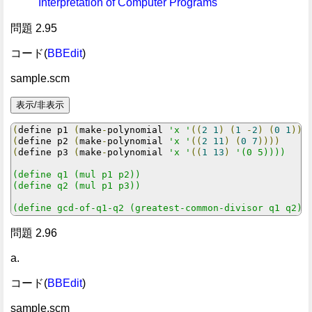
Interpretation of Computer Programs
問題 2.95
コード(
BBEdit
)
sample.scm
(
define p1 
(
make
-
polynomial 
'x '
((
2
1
)
(
1
-
2
)
(
0
1
)))
(
define p2 
(
make
-
polynomial 
'x '
((
2
11
)
(
0
7
))))
(
define p3 
(
make
-
polynomial 
'x '
((
1
13
)
'(0 5))))

(define q1 (mul p1 p2))

(define q2 (mul p1 p3))

(define gcd-of-q1-q2 (greatest-common-divisor q1 q2))
問題 2.96
a.
コード(
BBEdit
)
sample.scm