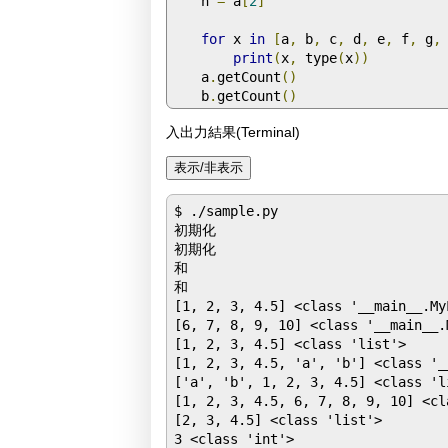
    h 
=
 a
[
2
]
for
 x 
in
[
a
,
 b
,
 c
,
 d
,
 e
,
 f
,
 g
,
print
(
x
,
 type
(
x
))
    a
.
getCount
()
    b
.
getCount
()
入出力結果(Terminal)
$ ./sample.py

初期化

初期化

和

和

[1, 2, 3, 4.5] <class '__main__.MyL
[6, 7, 8, 9, 10] <class '__main__.M
[1, 2, 3, 4.5] <class 'list'>

[1, 2, 3, 4.5, 'a', 'b'] <class '_
['a', 'b', 1, 2, 3, 4.5] <class 'li
[1, 2, 3, 4.5, 6, 7, 8, 9, 10] <cl
[2, 3, 4.5] <class 'list'>

3 <class 'int'>
