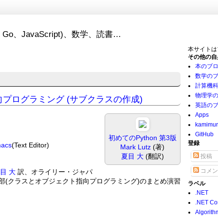
Go、JavaScript)、数学、読書…
本サイトは
その他の自
本のブ
数学の
計算機
物理学
指向プログラミング (サブクラスの作成)
英語の
Apps
kamimu
GitHub
初めてのPython 第3版
登録
acs
(Text Editor)
Mark Lutz
(著)
夏目 大
(翻訳)
投稿
コメン
目 大
訳、オライリー・ジャパ
3-7) のVI部(クラスとオブジェクト指向プログラミング)のまとめ演習
ラベル
.NET
.NET Co
Algorith