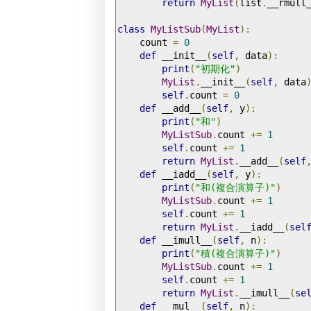
return
MyList
(
list
.
__rmull
class
MyListSub
(
MyList
):
    count 
=
0
def
 __init__
(
self
,
 data
):
print
(
"初期化"
)
MyList
.
__init__
(
self
,
 data
self
.
count 
=
0
def
 __add__
(
self
,
 y
):
print
(
"和"
)
MyListSub
.
count 
+=
1
self
.
count 
+=
1
return
MyList
.
__add__
(
self
def
 __iadd__
(
self
,
 y
):
print
(
"和(複合演算子)"
)
MyListSub
.
count 
+=
1
self
.
count 
+=
1
return
MyList
.
__iadd__
(
sel
def
 __imull__
(
self
,
 n
):
print
(
"積(複合演算子)"
)
MyListSub
.
count 
+=
1
self
.
count 
+=
1
return
MyList
.
__imull__
(
se
def
 __mul__
(
self
,
 n
):