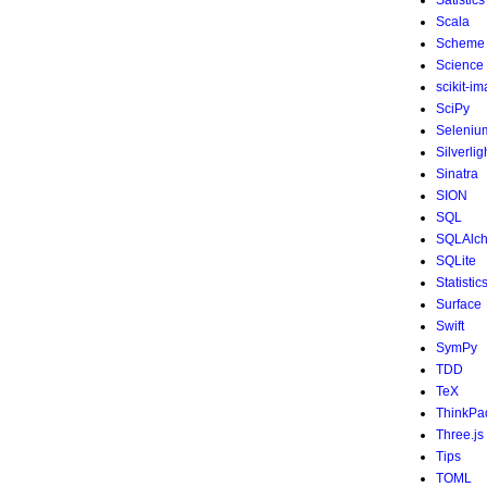
Satistics
Scala
Scheme
Science
scikit-i
SciPy
Seleniu
Silverlig
Sinatra
SION
SQL
SQLAlc
SQLite
Statistic
Surface
Swift
SymPy
TDD
TeX
ThinkPa
Three.js
Tips
TOML