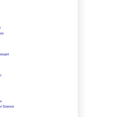
V
ion
lsoup4
p
r
r Science