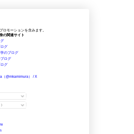
プロモーションを含みます。
身の関連サイト
ログ
ブログ
科学のブログ
のブログ
ブログ
ra（@mkamimura） / X
ト
re
m