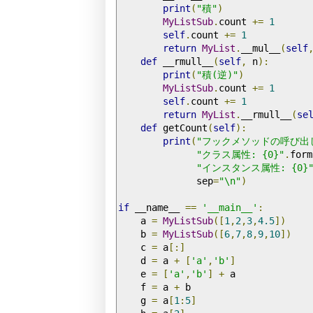
print
(
"積"
)
MyListSub
.
count 
+=
1
self
.
count 
+=
1
return
MyList
.
__mul__
(
self
def
 __rmull__
(
self
,
 n
):
print
(
"積(逆)"
)
MyListSub
.
count 
+=
1
self
.
count 
+=
1
return
MyList
.
__rmull__
(
se
def
 getCount
(
self
):
print
(
"フックメソッドの呼び出
"クラス属性: {0}"
.
form
"インスタンス属性: {0}
              sep
=
"\n"
)
if
 __name__ 
==
'__main__'
:
    a 
=
MyListSub
([
1
,
2
,
3
,
4.5
])
    b 
=
MyListSub
([
6
,
7
,
8
,
9
,
10
])
    c 
=
 a
[:]
    d 
=
 a 
+
[
'a'
,
'b'
]
    e 
=
[
'a'
,
'b'
]
+
 a

    f 
=
 a 
+
 b

    g 
=
 a
[
1
:
5
]