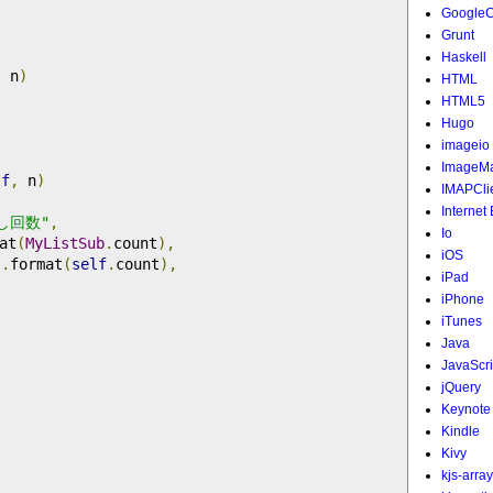
Google
Grunt
Haskell
,
 n
)
HTML
HTML5
Hugo
imageio
ImageMa
lf
,
 n
)
IMAPCli
Internet
し回数"
,
Io
at
(
MyListSub
.
count
),
iOS
"
.
format
(
self
.
count
),
iPad
iPhone
iTunes
Java
JavaScri
jQuery
Keynote
Kindle
Kivy
kjs-array