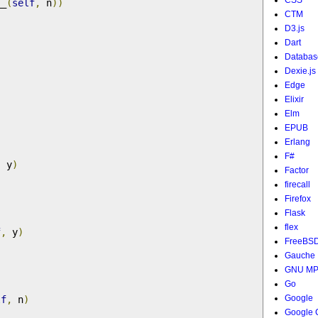
CSS
__
(
self
,
 n
))
CTM
D3.js
Dart
Databas
Dexie.js
)
Edge
Elixir
Elm
EPUB
Erlang
F#
,
 y
)
Factor
firecall
Firefox
Flask
flex
f
,
 y
)
FreeBS
Gauche
GNU M
Go
Google
lf
,
 n
)
Google 