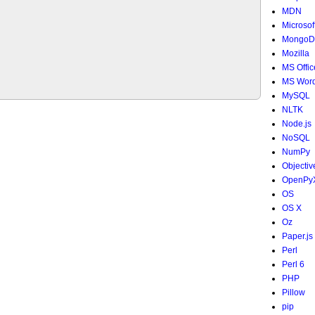
MDN
Microsof
MongoD
Mozilla
MS Offic
MS Wor
MySQL
NLTK
Node.js
NoSQL
NumPy
Objectiv
OpenPy
OS
OS X
Oz
Paper.js
Perl
Perl 6
PHP
Pillow
pip