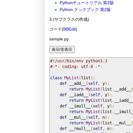
Pythonチュートリアル 第2版
Python クックブック 第2版
3.(サブクラスの作成)
コード(
BBEdit
)
sample.py
#!/usr/bin/env python3.3
#-*- coding: utf-8 -*-
class
MyList
(
list
):
def
 __add__
(
self
,
 y
):
return
MyList
(
list
.
__add__
def
 __iadd__
(
self
,
 y
):
return
MyList
(
list
.
__iadd_
def
 __imull__
(
self
,
 y
):
return
MyList
(
list
.
__imull
def
 __mul__
(
self
,
 n
):
return
MyList
(
list
.
__mul__
def
 __rmull__
(
self
,
 n
):