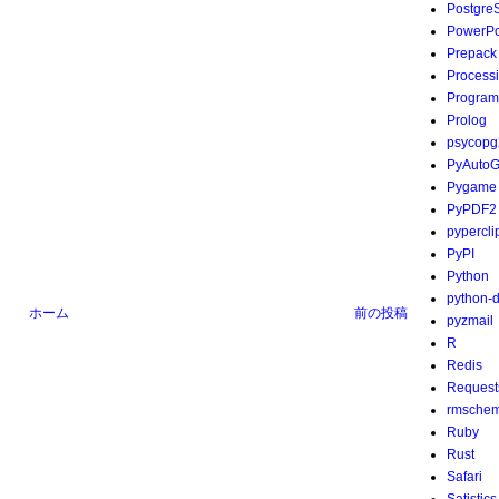
Postgre
PowerPo
Prepack
Process
Program
Prolog
psycopg
PyAutoG
Pygame
PyPDF2
pypercli
PyPI
Python
python-
ホーム
前の投稿
pyzmail
R
Redis
Request
rmsche
Ruby
Rust
Safari