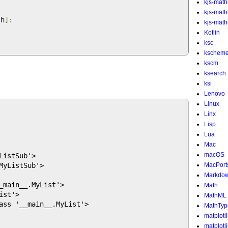
kjs-math
kjs-mat
 h
]:
kjs-math-
Kotlin
ksc
kschem
kscm
ksearch
ksi
Lenovo
Linux
Linx
Lisp
Lua
Mac
macOS
istSub'>

yListSub'>

MacPort
Markdo
_main__.MyList'>

Math
st'>

MathML
ass '__main__.MyList'>

MathTyp
matplotl
matplotl