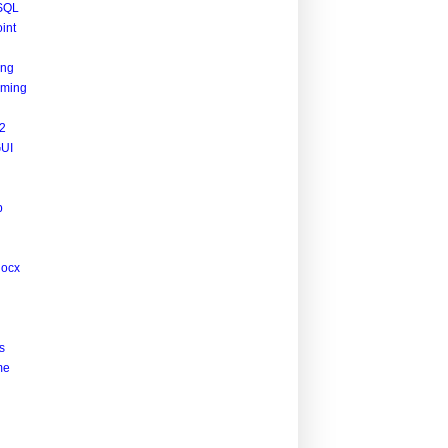
SQL
int
ing
ming
2
UI
p
docx
s
me