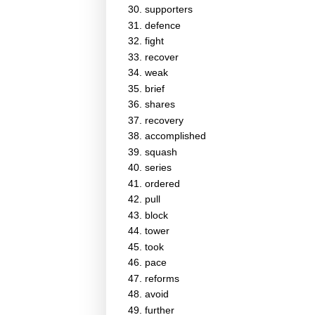
supporters
defence
fight
recover
weak
brief
shares
recovery
accomplished
squash
series
ordered
pull
block
tower
took
pace
reforms
avoid
further