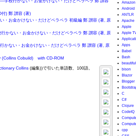
―学校行かない・お金かけない・だけどペラペラ 鄭 讃容
Amazon
Android
) 鄭 讃容 (著)
ANTLR
・お金かけない・だけどペラペラ 初級編 鄭 讃容 (著, 原
Apache
Apple
行かない・お金かけない・だけどペラペラ 鄭 讃容 (著, 原
Apple T
Applicat
かない・お金かけない・だけどペラペラ 鄭 讃容 (著, 原
Apps
Babel
Bash
ry (Collins Cobuild) with CD-ROM
beautifu
ctionary
Collins
(編集))で引いた単語数、100語。
bison
Blazor
Blogger
Bootstra
C
C#
Clojure
CodeIQ
Compute
Compute
cpp