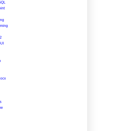
SQL
int
ing
ming
2
UI
p
docx
s
me