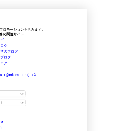
プロモーションを含みます。
身の関連サイト
ログ
ブログ
科学のブログ
のブログ
ブログ
ra（@mkamimura） / X
ト
re
m