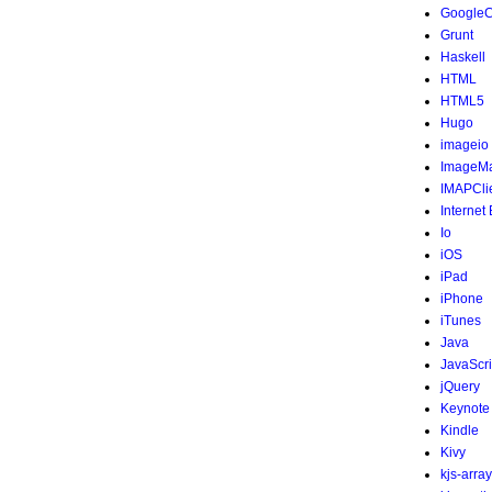
Google
Grunt
Haskell
HTML
HTML5
Hugo
imageio
ImageMa
IMAPCli
Internet
Io
iOS
iPad
iPhone
iTunes
Java
JavaScri
jQuery
Keynote
Kindle
Kivy
kjs-array