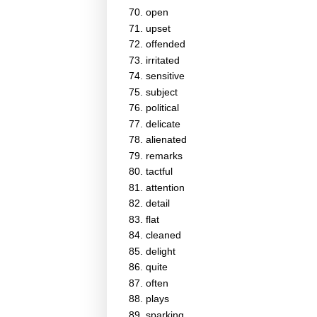
open
upset
offended
irritated
sensitive
subject
political
delicate
alienated
remarks
tactful
attention
detail
flat
cleaned
delight
quite
often
plays
sparking