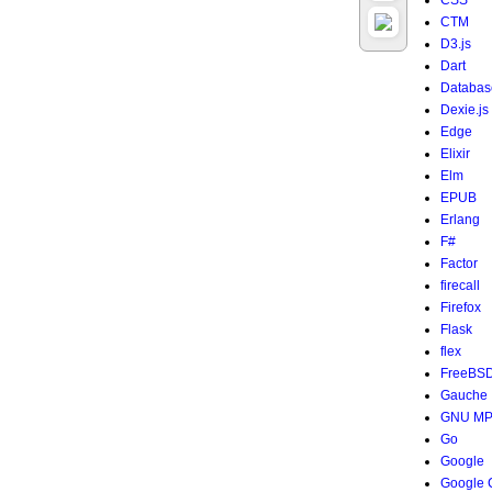
CSS
CTM
D3.js
Dart
Databas
Dexie.js
Edge
Elixir
Elm
EPUB
Erlang
F#
Factor
firecall
Firefox
Flask
flex
FreeBS
Gauche
GNU M
Go
Google
Google 