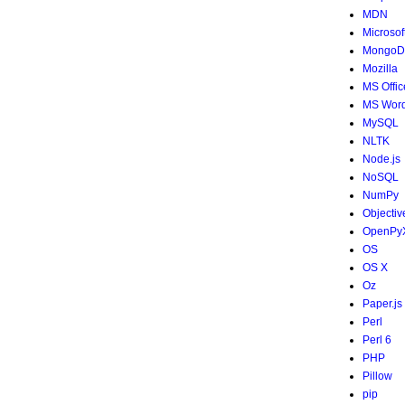
MDN
Microsof
MongoD
Mozilla
MS Offic
MS Wor
MySQL
NLTK
Node.js
NoSQL
NumPy
Objectiv
OpenPy
OS
OS X
Oz
Paper.js
Perl
Perl 6
PHP
Pillow
pip