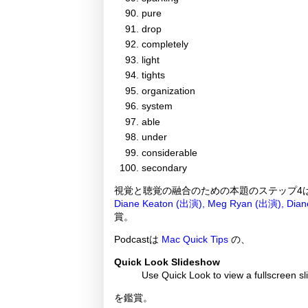
pure
drop
completely
light
tights
organization
system
able
under
considerable
secondary
視覚と聴覚の融合のための本題のステップ4は
Diane Keaton (出演), Meg Ryan (出演), Dia
賞。
Podcastは
Mac Quick Tips
の、
Quick Look Slideshow
Use Quick Look to view a fullscreen s
を鑑賞。