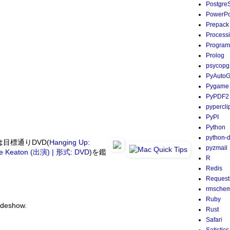
Postgre
PowerPo
Prepack
Process
Program
Prolog
psycopg
PyAutoG
Pygame
PyPDF2
pypercli
PyPI
Python
python-
目標通りDVD(
Hanging Up:
pyzmail
ne Keaton (出演) | 形式: DVD
)を鑑
R
Redis
Request
rmsche
Ruby
lideshow.
Rust
Safari