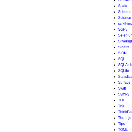
Satistics
Scala
Scheme
Science
scikit-i
SciPy
Seleniu
Silverlig
Sinatra
SION
SQL
SQLAlc
SQLite
Statistic
Surface
Swift
SymPy
TDD
TeX
ThinkPa
Three.js
Tips
TOML