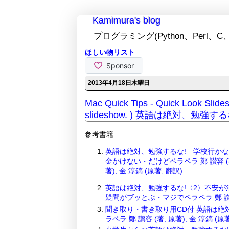
Kamimura's blog
プログラミング(Python、Perl、C、
ほしい物リスト
2013年4月18日木曜日
Mac Quick Tips - Quick Look Slides
slideshow. ) 英語は絶対、勉強する
参考書籍
英語は絶対、勉強するな!―学校行か
金かけない・だけどペラペラ 鄭 讃容 (著
著), 金 淳鎬 (原著, 翻訳)
英語は絶対、勉強するな!〈2〉不安が
疑問がブッとぶ・マジでペラペラ 鄭 讃容 (
聞き取り・書き取り用CD付 英語は絶
ラペラ 鄭 讃容 (著, 原著), 金 淳鎬 (原著