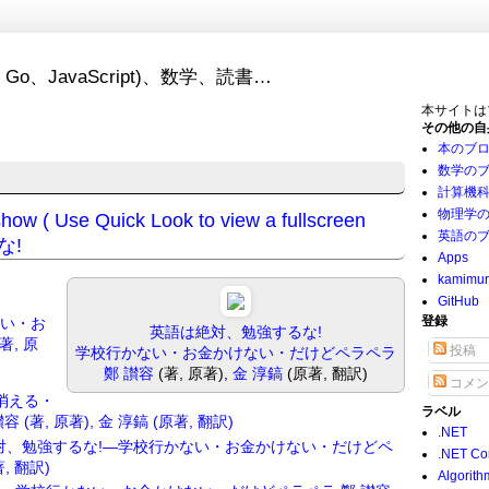
Go、JavaScript)、数学、読書…
本サイトは
その他の自
本のブ
数学の
計算機
物理学
how ( Use Quick Look to view a fullscreen
英語の
な!
Apps
kamimu
GitHub
登録
ない・お
英語は絶対、勉強するな!
, 原
投稿
学校行かない・お金かけない・だけどペラペラ
鄭 讃容
(著, 原著),
金 淳鎬
(原著, 翻訳)
コメン
消える・
ラベル
著, 原著), 金 淳鎬 (原著, 翻訳)
.NET
対、勉強するな!―学校行かない・お金かけない・だけどペ
.NET Co
, 翻訳)
Algorith