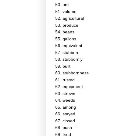
unit
volume
agricultural
produce
beans
gallons
equivalent
stubborn
stubbornly
built
stubbornness
rusted
equipment
strewn
weeds
among
stayed
closed
push
tried