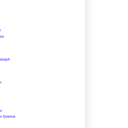
V
ion
lsoup4
p
r
r Science