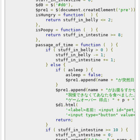
            $d0 
=
 $
(
'#d0'
),
            $pre1 
=
 $
(
document
.
createElement
(
'pre'
)),
            isHungry 
=
function
(
)
{
return
 stuff_in_belly 
<=
2
;
},
            isPoopy 
=
function
(
)
{
return
 stuff_in_intestine 
>=
8
;
},
            passage_of_time 
=
function
(
)
{
if
(
 stuff_in_belly 
>
0
)
{
                    stuff_in_belly 
-=
1
;
                    stuff_in_intestine 
+=
1
;
}
else
{
if
(
 asleep 
)
{
                        asleep 
=
false
;
                        $pre1
.
append
(
name 
+
"が突然目を
}
                    $pre1
.
append
(
name 
+
"がお腹をすかせ
"我慢できなくてあなたを食べました。\
"ゲームオーバー 得点: "
+
 p 
+
"点
                    $d1
.
html
(
'<label>名前: <input id="pet_n
'<input type="button" value="
return
;
}
if
(
 stuff_in_intestine 
>=
10
)
{
                    stuff_in_intestine 
=
0
;
                    $pre1
.
append
(
"うわっ、"
+
 name 
+
"