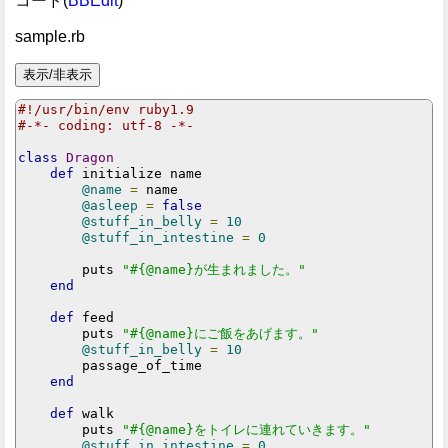
コード(
BBEdit
)
sample.rb
#!/usr/bin/env ruby1.9
#-*- coding: utf-8 -*-
class
Dragon
def
 initialize name

@name
=
 name

@asleep
=
false
@stuff_in_belly
=
10
@stuff_in_intestine
=
0
        puts 
"#{@name}が生まれました。"
end
def
 feed

        puts 
"#{@name}にご飯をあげます。"
@stuff_in_belly
=
10
        passage_of_time

end
def
 walk

        puts 
"#{@name}をトイレに連れていきます。"
@stuff_in_intestine
=
0