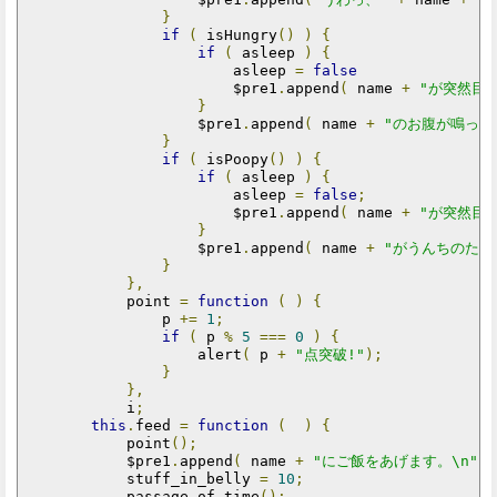
}
if
(
 isHungry
()
)
{
if
(
 asleep 
)
{
                        asleep 
=
false
                        $pre1
.
append
(
 name 
+
"が突然目を
}
                    $pre1
.
append
(
 name 
+
"のお腹が鳴って
}
if
(
 isPoopy
()
)
{
if
(
 asleep 
)
{
                        asleep 
=
false
;
                        $pre1
.
append
(
 name 
+
"が突然目を
}
                    $pre1
.
append
(
 name 
+
"がうんちのため
}
},
            point 
=
function
(
)
{
                p 
+=
1
;
if
(
 p 
%
5
===
0
)
{
                    alert
(
 p 
+
"点突破!"
);
}
},
            i
;
this
.
feed 
=
function
(
)
{
            point
();
            $pre1
.
append
(
 name 
+
"にご飯をあげます。\n"
);
            stuff_in_belly 
=
10
;
            passage_of_time
();