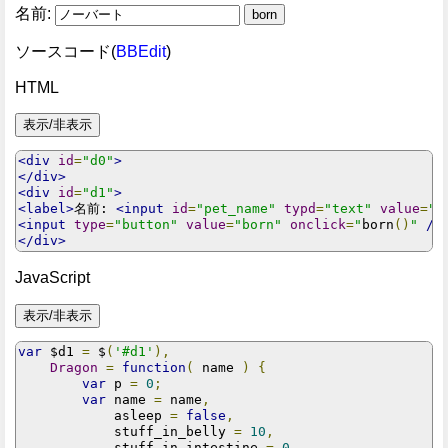
名前:
ソースコード(
BBEdit
)
HTML
<div
id
=
"d0"
>
</div>
<div
id
=
"d1"
>
<label>
名前: 
<input
id
=
"pet_name"
typd
=
"text"
value
=
"
<input
type
=
"button"
value
=
"born"
onclick
=
"
born
()
"
/>
</div>
JavaScript
var
 $d1 
=
 $
(
'#d1'
),
Dragon
=
function
(
 name 
)
{
var
 p 
=
0
;
var
 name 
=
 name
,
            asleep 
=
false
,
            stuff_in_belly 
=
10
,
            stuff_in_intestine 
=
0
,