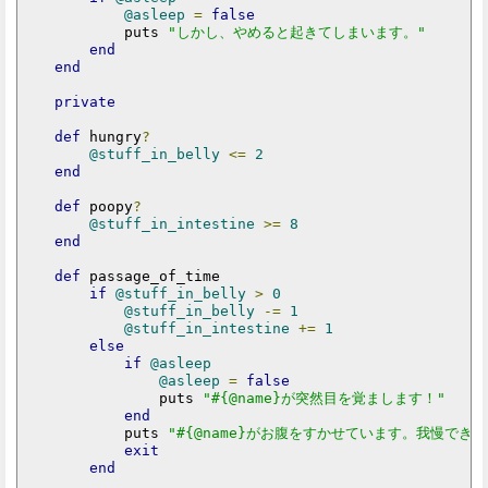
@asleep
=
false
            puts 
"しかし、やめると起きてしまいます。"
end
end
private
def
 hungry
?
@stuff_in_belly
<=
2
end
def
 poopy
?
@stuff_in_intestine
>=
8
end
def
 passage_of_time

if
@stuff_in_belly
>
0
@stuff_in_belly
-=
1
@stuff_in_intestine
+=
1
else
if
@asleep
@asleep
=
false
                puts 
"#{@name}が突然目を覚まします！"
end
            puts 
"#{@name}がお腹をすかせています。我慢で
exit
end