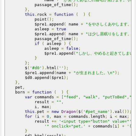
            passage_of_time
();
},
this
.
rock 
=
function
(
)
{
            point
();
            $pre1
.
append
(
 name 
+
"をやさしくあやします。\n
            asleep 
=
true
            $pre1
.
append
(
 name 
+
"は少し居眠りをします。\n
            passage_of_time
();
if
(
 asleep 
)
{
                asleep 
=
false
;
                $pre1
.
append
(
"しかし、やめると起きてしまいま
}
};
        $
(
'#d0'
).
html
(
''
);
        $pre1
.
append
(
name 
+
"が生まれました。\n"
);
        $d0
.
append
(
$pre1
);
},
    pet
,
    born 
=
function
(
)
{
var
 commands 
=
[
"feed"
,
"walk"
,
"putToBed"
,
"t
            result 
=
""
,
            i
,
 max
;
this
.
pet 
=
new
Dragon
(
$
(
'#pet_name'
).
val
());
for
(
i 
=
0
,
 max 
=
 commands
.
length
;
 i 
<
 max
;
 i
            result 
+=
'<input type="button" value="'
'" onclick="pet.'
+
 commands
[
i
]
+
'()
}
        $d1
.
html
(
result
);