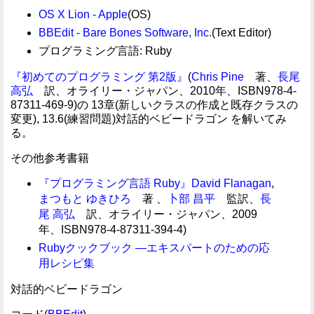
OS X Lion - Apple
(OS)
BBEdit - Bare Bones Software, Inc.
(Text Editor)
プログラミング言語: Ruby
『初めてのプログラミング 第2版』
(
Chris Pine
著、
長尾
高弘
訳、オライリー・ジャパン、2010年、ISBN978-4-
87311-469-9)の 13章(新しいクラスの作成と既存クラスの
変更), 13.6(練習問題)対話的ベビードラゴン を解いてみ
る。
その他参考書籍
『プログラミング言語 Ruby』
David Flanagan
,
まつもと ゆきひろ
著 、
卜部 昌平
監訳、
長
尾 高弘
訳、オライリー・ジャパン、2009
年、ISBN978-4-87311-394-4)
Rubyクックブック ―エキスパートのための応
用レシピ集
対話的ベビードラゴン