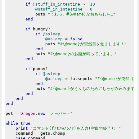
if
@stuff_in_intestine
>=
10
@stuff_in_intestine
=
0
            puts 
"うわっ、#{@name}がおもらしを…"
end
if
 hungry
?
if
@asleep
@asleep
=
false
                puts 
"#{@name}が突然目を覚まします！"
end
            puts 
"#{@name}のお腹が鳴っています。"
end
if
 poopy
?
if
@asleep
@asleep
=
 falseputs 
"#{@name}が突然目
end
            puts 
"#{@name}がうんちのためにしゃがみ込みます。
end
end
end
pet 
=
Dragon
.
new
'ノーバート'
while
true
print
"コマンド(f/t/w/p/r)を入力(空白で終了): "
    command 
=
 gets
.
chomp

case
 command
