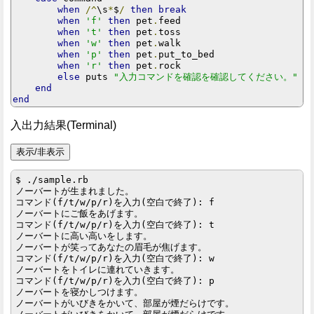
when
/^
\s
*
$
/
then
break
when
'f'
then
 pet
.
feed

when
't'
then
 pet
.
toss

when
'w'
then
 pet
.
walk

when
'p'
then
 pet
.
put_to_bed

when
'r'
then
 pet
.
rock

else
 puts 
"入力コマンドを確認を確認してください。"
end
end
入出力結果(Terminal)
$ ./sample.rb

ノーバートが生まれました。

コマンド(f/t/w/p/r)を入力(空白で終了): f

ノーバートにご飯をあげます。

コマンド(f/t/w/p/r)を入力(空白で終了): t

ノーバートに高い高いをします。

ノーバートが笑ってあなたの眉毛が焦げます。

コマンド(f/t/w/p/r)を入力(空白で終了): w

ノーバートをトイレに連れていきます。

コマンド(f/t/w/p/r)を入力(空白で終了): p

ノーバートを寝かしつけます。

ノーバートがいびきをかいて、部屋が煙だらけです。
