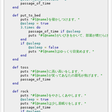
        passage_of_time

end
def
 put_to_bed

        puts 
"#{@name}を寝かしつけます。"
@asleep
=
true
3.times
do
            passage_of_time 
if
@asleep
            puts 
"#{@name}がいびきをかいて、部屋が煙だらけで
end
if
@asleep
@asleep
=
false
            puts 
"#{@name}はゆっくり目覚めます。"
end
end
def
 toss

        puts 
"#{@name}に高い高いをします。"
        puts 
"#{@name}が笑ってあなたの眉毛が焦げます。"
        passage_of_time

end
def
 rock

        puts 
"#{@name}をやさしくあやします。"
@asleep
=
true
        puts 
"#{@name}は少し居眠りをします。"
        passage_of_time

if
@asleep