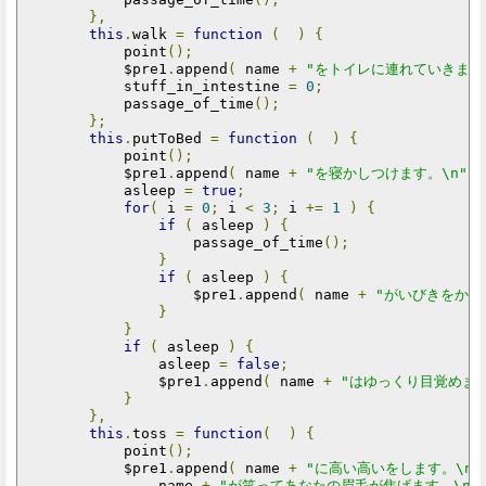
},
this
.
walk 
=
function
(
)
{
            point
();
            $pre1
.
append
(
 name 
+
"をトイレに連れていきます。
            stuff_in_intestine 
=
0
;
            passage_of_time
();
};
this
.
putToBed 
=
function
(
)
{
            point
();
            $pre1
.
append
(
 name 
+
"を寝かしつけます。\n"
);
            asleep 
=
true
;
for
(
 i 
=
0
;
 i 
<
3
;
 i 
+=
1
)
{
if
(
 asleep 
)
{
                    passage_of_time
();
}
if
(
 asleep 
)
{
                    $pre1
.
append
(
 name 
+
"がいびきをかい
}
}
if
(
 asleep 
)
{
                asleep 
=
false
;
                $pre1
.
append
(
 name 
+
"はゆっくり目覚めます
}
},
this
.
toss 
=
function
(
)
{
            point
();
            $pre1
.
append
(
 name 
+
"に高い高いをします。\n"
                name 
+
"が笑ってあなたの眉毛が焦げます。\n"