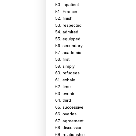
inpatient
Frances
finish
respected
admired
equipped
secondary
academic
first
simply
refugees
exhale
time
events
third
successive
ovaries
agreement
discussion
relationship