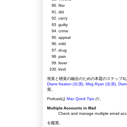
Nor
did
carry
guilty
crime
appeal
mild
drug
pain
fever
kind
視覚と聴覚の融合のための本題のステップ4は
Diane Keaton (出演), Meg Ryan (出演), Dia
賞。
Podcastは
Mac Quick Tips
の、
Multiple Accounts in Mail
Check and manage multiple email acco
を鑑賞。