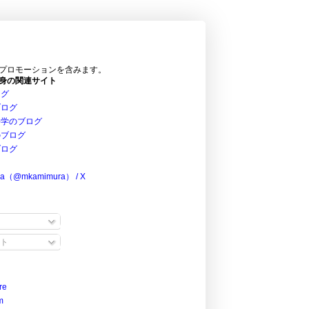
プロモーションを含みます。
身の関連サイト
ログ
ブログ
科学のブログ
のブログ
ブログ
ra（@mkamimura） / X
ト
re
m