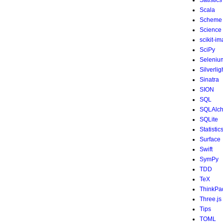
Satistics
Scala
Scheme
Science
scikit-i
SciPy
Seleniu
Silverlig
Sinatra
SION
SQL
SQLAlc
SQLite
Statistic
Surface
Swift
SymPy
TDD
TeX
ThinkPa
Three.js
Tips
TOML