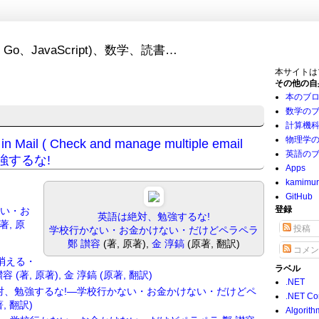
Go、JavaScript)、数学、読書…
本サイトは
その他の自
本のブ
数学の
計算機
物理学
 in Mail ( Check and manage multiple email
英語の
、勉強するな!
Apps
kamimu
GitHub
登録
ない・お
英語は絶対、勉強するな!
, 原
投稿
学校行かない・お金かけない・だけどペラペラ
鄭 讃容
(著, 原著),
金 淳鎬
(原著, 翻訳)
コメン
消える・
ラベル
著, 原著), 金 淳鎬 (原著, 翻訳)
.NET
対、勉強するな!―学校行かない・お金かけない・だけどペ
.NET Co
, 翻訳)
Algorith