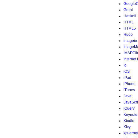
Google
Grunt
Haskell
HTML
HTML5
Hugo
imageio
ImageMa
IMAPCli
Internet
Io
iOS
iPad
iPhone
iTunes
Java
JavaScri
jQuery
Keynote
Kindle
Kivy
kjs-array