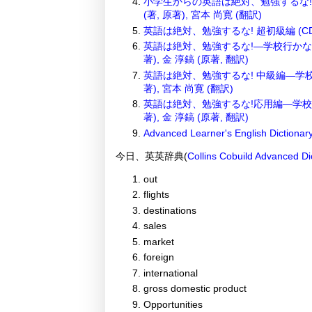
小学生からの英語は絶対、勉強するな!
(著, 原著), 宮本 尚寛 (翻訳)
英語は絶対、勉強するな! 超初級編 (CD付
英語は絶対、勉強するな!―学校行かない
著), 金 淳鎬 (原著, 翻訳)
英語は絶対、勉強するな! 中級編―学校
著), 宮本 尚寛 (翻訳)
英語は絶対、勉強するな!応用編―学校行
著), 金 淳鎬 (原著, 翻訳)
Advanced Learner's English Dictiona
今日、英英辞典(
Collins Cobuild Advanced Di
out
flights
destinations
sales
market
foreign
international
gross domestic product
Opportunities