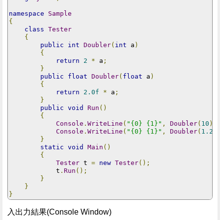
namespace
Sample
{
class
Tester
{
public
int
Doubler
(
int
 a
)
{
return
2
*
 a
;
}
public
float
Doubler
(
float
 a
)
{
return
2.0f
*
 a
;
}
public
void
Run
()
{
Console
.
WriteLine
(
"{0} {1}"
,
Doubler
(
10
),
Console
.
WriteLine
(
"{0} {1}"
,
Doubler
(
1.2f
}
static
void
Main
()
{
Tester
 t 
=
new
Tester
();
            t
.
Run
();
}
}
}
入出力結果(Console Window)