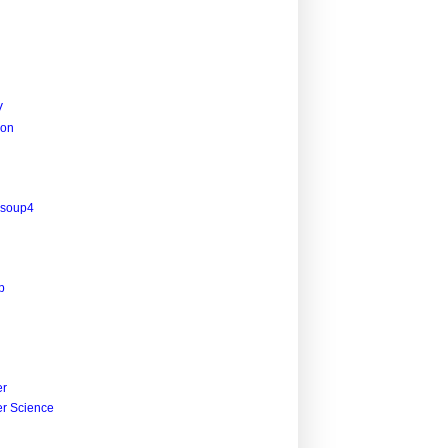
V
ion
lsoup4
p
r
r Science