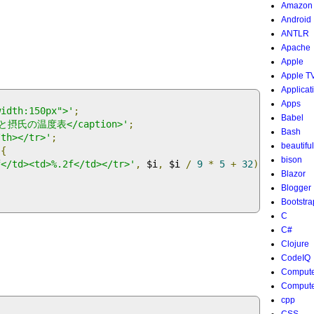
Amazon
Android
ANTLR
Apache
Apple
Apple T
Applicat
Apps
width:150px">'
;
Babel
華氏と摂氏の温度表</caption>'
;
Bash
th></tr>'
;
beautifu
{
bison
f</td><td>%.2f</td></tr>'
,
 $i
,
 $i 
/
9
*
5
+
32
);
Blazor
Blogger
Bootstra
C
C#
Clojure
CodeIQ
Compute
Compute
cpp