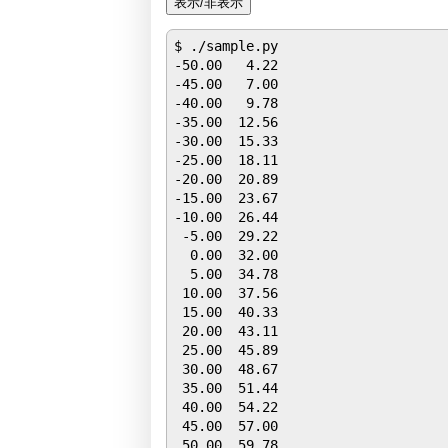
$ ./sample.py

-50.00   4.22

-45.00   7.00

-40.00   9.78

-35.00  12.56

-30.00  15.33

-25.00  18.11

-20.00  20.89

-15.00  23.67

-10.00  26.44

 -5.00  29.22

  0.00  32.00

  5.00  34.78

 10.00  37.56

 15.00  40.33

 20.00  43.11

 25.00  45.89

 30.00  48.67

 35.00  51.44

 40.00  54.22

 45.00  57.00

 50.00  59.78
