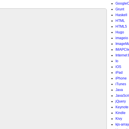
Google
Grunt
Haskell
HTML
HTML5
Hugo
imageio
ImageMa
IMAPCli
Internet
Io
iOS
iPad
iPhone
iTunes
Java
JavaScri
jQuery
Keynote
Kindle
Kivy
kjs-array