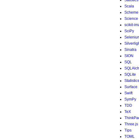
Satistics
Scala
Scheme
Science
scikit-i
SciPy
Seleniu
Silverlig
Sinatra
SION
SQL
SQLAlc
SQLite
Statistic
Surface
Swift
SymPy
TDD
TeX
ThinkPa
Three.js
Tips
TOML