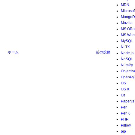
MDN
Microsof
MongoD
Mozilla
MS Offic
MS Wor
MySQL
NLTK
ホーム
前の投稿
Node.js
NoSQL
NumPy
Objectiv
OpenPy
OS
OS X
Oz
Paper.js
Perl
Perl 6
PHP
Pillow
pip