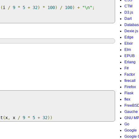
CSS
{
CTM
((
i 
/
9
*
5
+
32
)
*
100
)
/
100
)
+
"\n"
;
D3.js
Dart
Databas
Dexie.js
Edge
Elixir
Elm
EPUB
Erlang
F#
Factor
firecall
Firefox
Flask
flex
FreeBS
Gauche
at
(
x
,
 x 
/
9
*
5
+
32
))
GNU M
Go
Google
Google 