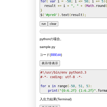
for
(
var
 i 
=
-
50
;
 i 
<=
50
;
 i 
+=
5
)
  result 
+=
 i 
+
", "
+
(
Math
.
round
}
$
(
'#pre0'
).
text
(
result
);
pythonの場合。
sample.py
コード(
BBEdit
)
#!/usr/bin/env python3.3
#-*- coding: utf-8 -*-
for
 x 
in
 range
(-
50
,
51
,
5
):
print
(
"{0:6.2f} {1:6.2f}"
.
form
入出力結果(Terminal)