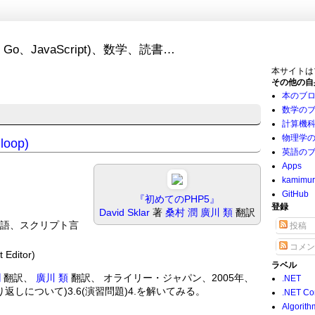
Go、JavaScript)、数学、読書…
本サイトは
その他の自
本のブ
数学の
計算機
物理学
oop)
英語の
Apps
kamimu
GitHub
『初めてのPHP5』
登録
David Sklar
著
桑村 潤
廣川 類
翻訳
言語、スクリプト言
投稿
コメン
t Editor)
ラベル
潤
翻訳、
廣川 類
翻訳、 オライリー・ジャパン、2005年、
.NET
判定と繰り返しについて)3.6(演習問題)4.を解いてみる。
.NET Co
Algorith