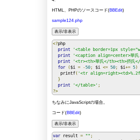
HTML、PHPのソースコード(
BBEdit
)
sample124.php
<?
php

print
'<table border=1px style="
print
'<caption align=center>
print
'<tr><th>華氏</th><th>摂氏</
for
(
$i 
=
-
50
;
 $i 
<=
50
;
 $i
+=
5
)
   printf
(
'<tr align=right><td>%.2
}
print
'</table>'
;
?>
ちなみにJavaScriptの場合。
コード(
BBEdit
)
var
 result 
=
""
;