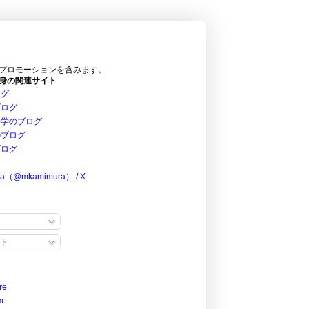
プロモーションを含みます。
身の関連サイト
ログ
ブログ
科学のブログ
のブログ
ブログ
ra（@mkamimura） / X
ト
re
m