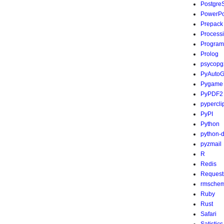
Postgre
PowerPo
Prepack
Process
Program
Prolog
psycopg
PyAutoG
Pygame
PyPDF2
pypercli
PyPI
Python
python-
pyzmail
R
Redis
Request
rmsche
Ruby
Rust
Safari