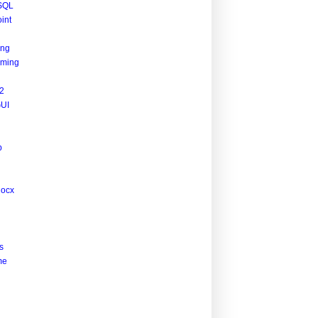
SQL
int
ing
ming
2
UI
p
docx
s
me