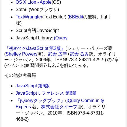
OS X Lion - Apple
(OS)
Safari (Webプラウザ)
TextWrangler
(Text Editor) (
BBEdit
の無料、light
版)
Script言語:JavaScript
JavaScript Library:
jQuery
『初めてのJavaScript 第2版』
(シェリー・パワーズ著
(
Shelley Powers
著)、
武舎 広幸
+
武舎 るみ
訳、オライリ
ー・ジャパン、2009年、ISBN978-4-84311-425-5) の7章
(イベント)練習問第7-1, 2, 3を解いてみる。
その他参考書籍
JavaScript 第6版
JavaScriptリファレンス 第6版
『jQueryクックブック』
(
jQuery Community
Experts
著、
株式会社クイープ
訳、オライリ
ー・ジャパン、2010年、ISBN978-4-87311-
468-2)