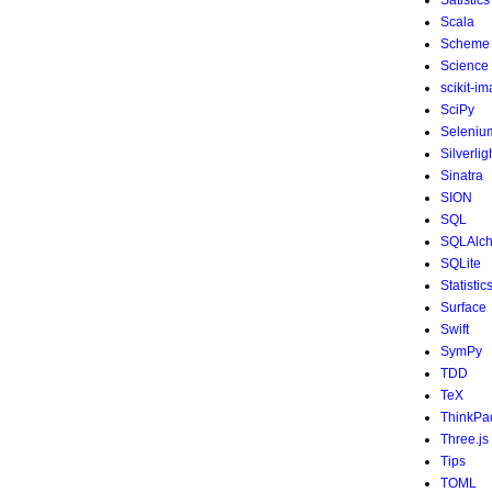
Satistics
Scala
Scheme
Science
scikit-i
SciPy
Seleniu
Silverlig
Sinatra
SION
SQL
SQLAlc
SQLite
Statistic
Surface
Swift
SymPy
TDD
TeX
ThinkPa
Three.js
Tips
TOML