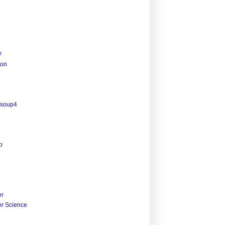
V
ion
lsoup4
p
r
r Science