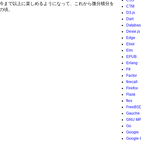
CSS
今まで以上に楽しめるようになって、これから微分積分を
CTM
の頃。
D3.js
Dart
Databas
Dexie.js
Edge
Elixir
Elm
EPUB
Erlang
F#
Factor
firecall
Firefox
Flask
flex
FreeBS
Gauche
GNU M
Go
Google
Google 