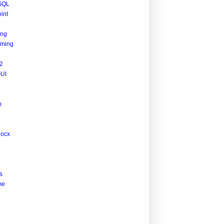
SQL
int
ing
ming
2
UI
p
docx
s
me