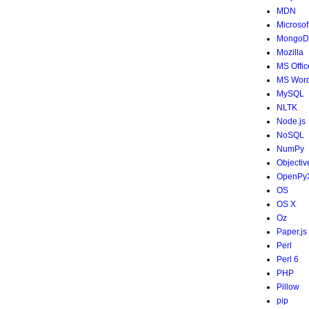
MDN
Microsof
MongoD
Mozilla
MS Offic
MS Wor
MySQL
NLTK
Node.js
NoSQL
NumPy
Objectiv
OpenPy
OS
OS X
Oz
Paper.js
Perl
Perl 6
PHP
Pillow
pip