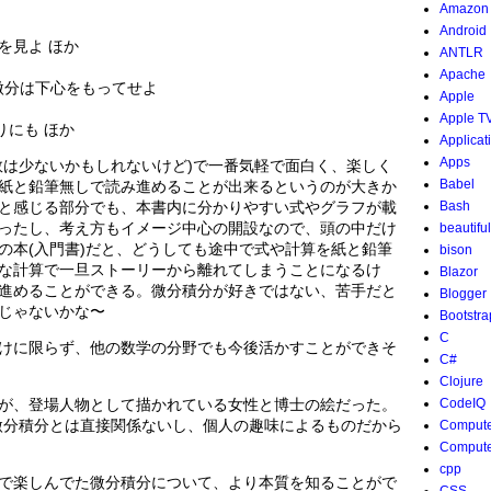
Amazon
Android
を見よ ほか
ANTLR
Apache
微分は下心をもってせよ
Apple
Apple T
りにも ほか
Applicat
Apps
数は少ないかもしれないけど)で一番気軽で面白く、楽しく
Babel
紙と鉛筆無しで読み進めることが出来るというのが大きか
と感じる部分でも、本書内に分かりやすい式やグラフが載
Bash
ったし、考え方もイメージ中心の開設なので、頭の中だけ
beautifu
の本(入門書)だと、どうしても途中で式や計算を紙と鉛筆
bison
な計算で一旦ストーリーから離れてしまうことになるけ
Blazor
進めることができる。微分積分が好きではない、苦手だと
Blogger
じゃないかな〜
Bootstra
C
けに限らず、他の数学の分野でも今後活かすことができそ
C#
Clojure
が、登場人物として描かれている女性と博士の絵だった。
CodeIQ
微分積分とは直接関係ないし、個人の趣味によるものだから
Compute
Compute
cpp
で楽しんでた微分積分について、より本質を知ることがで