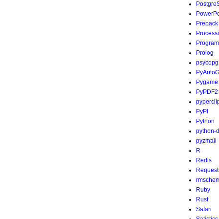
Postgre
PowerPo
Prepack
Process
Program
Prolog
psycopg
PyAutoG
Pygame
PyPDF2
pypercli
PyPI
Python
python-
pyzmail
R
Redis
Request
rmsche
Ruby
Rust
Safari