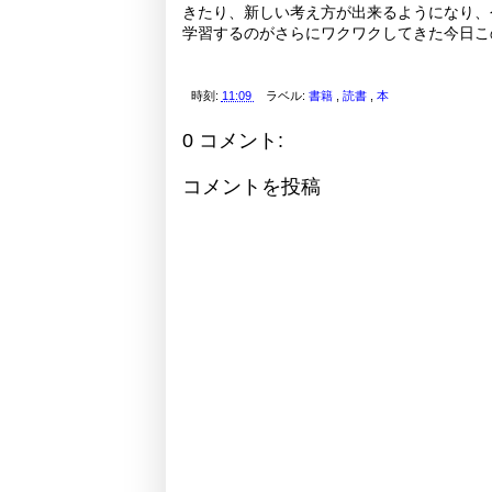
きたり、新しい考え方が出来るようになり、
学習するのがさらにワクワクしてきた今日こ
時刻:
11:09
ラベル:
書籍
,
読書
,
本
0 コメント:
コメントを投稿