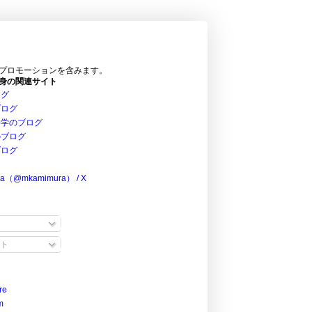
プロモーションを含みます。
身の関連サイト
ログ
ブログ
科学のブログ
のブログ
ブログ
ra（@mkamimura） / X
ト
re
m