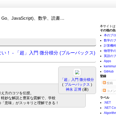
Go、JavaScript)、数学、読書…
本サイトは
その他の自
本のブ
数学の
計算機
物理学
！ - 「超」入門 微分積分 (ブルーバックス)
英語の
Apps
kamimu
GitHub
登録
「超」入門 微分積分
投稿
(
ブルーバックス
)
神永 正博
(著)
コメン
考え方のコツを伝授。
、軽妙な解説と豊富な図解で、学校
ラベル
の「意味」がスッキリと理解できる！
.NET
.NET Co
Algorith