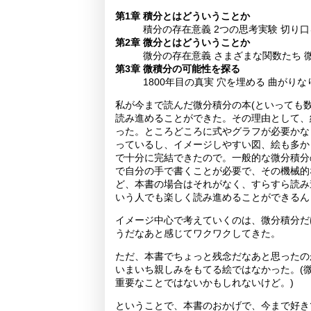
第1章 積分とはどういうことか
積分の存在意義 2つの思考実験 切り口
第2章 微分とはどういうことか
微分の存在意義 さまざまな関数たち 
第3章 微積分の可能性を探る
1800年目の真実 穴を埋める 曲がりな
私が今まで読んだ微分積分の本(といっても
読み進めることができた。その理由として、
った。ところどころに式やグラフが必要かな
っているし、イメージしやすい図、絵も多か
で十分に完結できたので。一般的な微分積分
で自分の手で書くことが必要で、その機械的
ど、本書の場合はそれがなく、すらすら読み
いう人でも楽しく読み進めることができるん
イメージ中心で考えていくのは、微分積分だ
うだなあと感じてワクワクしてきた。
ただ、本書でちょっと残念だなあと思ったの
いまいち親しみをもてる絵ではなかった。(
重要なことではないかもしれないけど。)
ということで、本書のおかげで、今まで好き