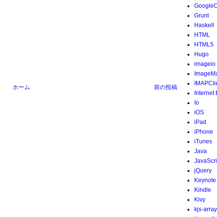
Google
Grunt
Haskell
HTML
HTML5
Hugo
imageio
ImageMa
IMAPCli
ホーム
前の投稿
Internet
Io
iOS
iPad
iPhone
iTunes
Java
JavaScri
jQuery
Keynote
Kindle
Kivy
kjs-array