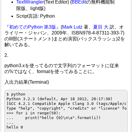
TextWrangler
(Text Editor) (
BBEdit
の無料機能制
限版、light版)
Script言語: Python
『初めてのPython 第3版』
(
Mark Lutz
著、
夏目 大
訳、オ
ライリー・ジャパン、2009年、ISBN978-4-87311-393-7)
のIII部(ステートメント)まとめ演習(バックスラッシュ)2を
解いてみる。
2.
python3.xを使ってるので文字列のフォーマットに従来
の%ではなく、formatを使ってみることに。
入出力結果(Terminal)
$ python

Python 3.2.3 (default, Apr 18 2012, 20:17:30) 

[GCC 4.2.1 Compatible Apple Clang 3.0 (tags/Apple/cla
Type "help", "copyright", "credits" or "license" for 
>>> for i in range(50):

...     print("hello {0}\n\a".format(i))

... 

hello 0
