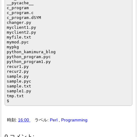
__pycache__

c_program

c_program.c

c_program.dSYM

changer.py

myclient1.py

myclient2.py

myfile.txt

mymod.pyc

mypkg

python_kamimura_blog

python_program.pyc

python_program1.py

recur1.py

recur2.py

sample.py

sample.pyc

sample.txt

sample1.py

tmp.txt

時刻:
16:00
ラベル:
Perl
,
Programming
0 コメント: