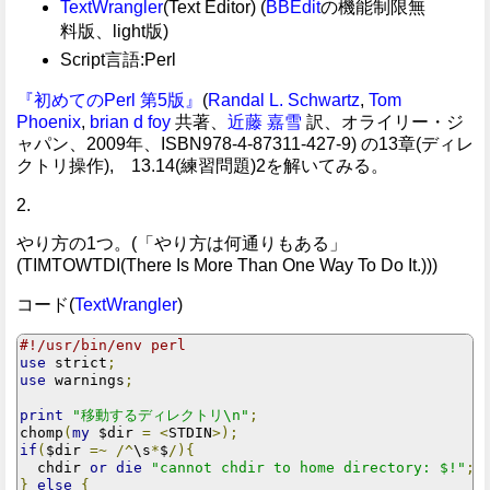
TextWrangler
(Text Editor) (
BBEdit
の機能制限無
料版、light版)
Script言語:Perl
『初めてのPerl 第5版』
(
Randal L. Schwartz
,
Tom
Phoenix
,
brian d foy
共著、
近藤 嘉雪
訳、オライリー・ジ
ャパン、2009年、ISBN978-4-87311-427-9) の13章(ディレ
クトリ操作), 13.14(練習問題)2を解いてみる。
2.
やり方の1つ。(「やり方は何通りもある」
(TIMTOWTDI(There Is More Than One Way To Do It.)))
コード(
TextWrangler
)
#!/usr/bin/env perl
use
 strict
;
use
 warnings
;
print
"移動するディレクトリ\n"
;
chomp
(
my
 $dir 
=
<
STDIN
>);
if
(
$dir 
=~
/^
\s
*
$
/){
  chdir 
or
die
"cannot chdir to home directory: $!"
;
}
else
{