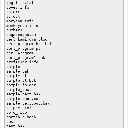
log_file.txt

lovey.info

ls.err

ls.out

maryann.info

monkeyman.info

numbers

oogaboogoo.pm

perl_kamimura_blog

perl_program.bak.bak

perl_program.pl

perl_program1

perl_program1.bak

professor.info

sample

sample.bak

sample.pl

sample.pl.bak

sample_folder

sample_text

sample_text.bak

sample_text.out

sample_text.out.bak

skipper.info

some_file

sortable_hash

test

test.bak
