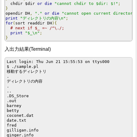
  chdir $dir 
or
die
"cannot chdir to $dir: $!"
;
}
opendir DH
,
"."
or
die
"cannot open current directory
print
"ディレクトリの内容\n"
;
for
(
sort readdir DH
){
# next if $_ =~ /^\./;
print
"$_\n"
;
}
入出力結果(Terminal)
Last login: Thu Jun 21 15:55:53 on ttys000

$ ./sample.pl

移動するディレクトリ

.

ディレクトリの内容

.

..

.DS_Store

.out

barney

betty

coconet.dat

date.txt

fred

gilligan.info

ginger.info
