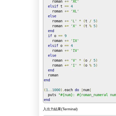
    roman 
+=
'XC'
elsif
 t 
==
4
    roman 
+=
'XL'
else
    roman 
+=
'L'
*
(
t 
/
5
)
    roman 
+=
'X'
*
(
t 
%
5
)
end
if
 o 
==
9
    roman 
+=
'IX'
elsif
 o 
==
4
    roman 
+=
'IV'
else
    roman 
+=
'V'
*
(
o 
/
5
)
    roman 
+=
'I'
*
(
o 
%
5
)
end
end
(
1.
.
1000
).
each 
do
|
num
|
  puts 
"#{num}: #{roman_numeral nu
end
入出力結果(Terminal)