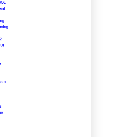
SQL
int
ing
ming
2
UI
p
docx
s
me