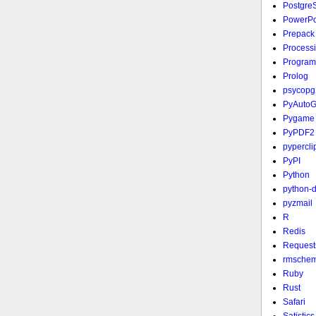
Postgre
PowerPo
Prepack
Process
Program
Prolog
psycopg
PyAutoG
Pygame
PyPDF2
pypercli
PyPI
Python
python-
pyzmail
R
Redis
Request
rmsche
Ruby
Rust
Safari