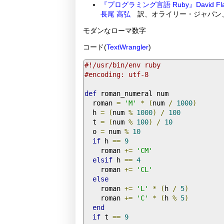
『プログラミング言語 Ruby』
David F
長尾 高弘
訳、オライリー・ジャパン、2009年
モダンなローマ数字
コード(
TextWrangler
)
#!/usr/bin/env ruby
#encoding: utf-8
def
 roman_numeral num

  roman 
=
'M'
*
(
num 
/
1000
)
  h 
=
(
num 
%
1000
)
/
100
  t 
=
(
num 
%
100
)
/
10
  o 
=
 num 
%
10
if
 h 
==
9
    roman 
+=
'CM'
elsif
 h 
==
4
    roman 
+=
'CL'
else
    roman 
+=
'L'
*
(
h 
/
5
)
    roman 
+=
'C'
*
(
h 
%
5
)
end
if
 t 
==
9