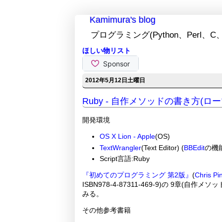
Kamimura's blog
プログラミング(Python、Perl、C、
ほしい物リスト
2012年5月12日土曜日
Ruby - 自作メソッドの書き方(ロ
開発環境
OS X Lion - Apple
(OS)
TextWrangler
(Text Editor) (
BBEdit
の機能
Script言語:Ruby
『初めてのプログラミング 第2版』
(
Chris Pi
ISBN978-4-87311-469-9)の 9章(
みる。
その他参考書籍