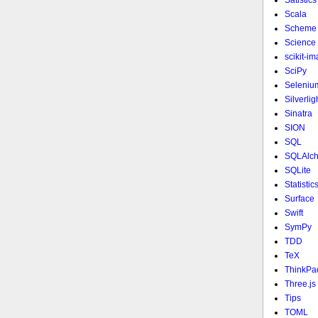
Satistics
Scala
Scheme
Science
scikit-i
SciPy
Seleniu
Silverlig
Sinatra
SION
SQL
SQLAlc
SQLite
Statistic
Surface
Swift
SymPy
TDD
TeX
ThinkPa
Three.js
Tips
TOML