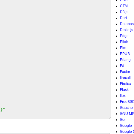
CSS
CTM
D3.js
Dart
Databas
Dexie.js
Edge
Elixir
Elm
EPUB
Erlang
F#
Factor
firecall
Firefox
Flask
flex
FreeBS
Gauche
m}"
GNU M
Go
Google
Google 