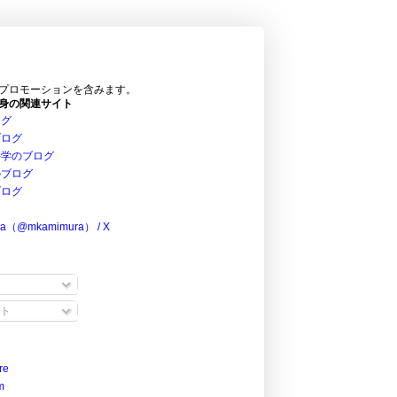
プロモーションを含みます。
身の関連サイト
ログ
ブログ
科学のブログ
のブログ
ブログ
ra（@mkamimura） / X
ト
re
m