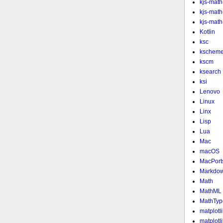
kjs-math
kjs-mat
kjs-math-
Kotlin
ksc
kschem
kscm
ksearch
ksi
Lenovo
Linux
Linx
Lisp
Lua
Mac
macOS
MacPort
Markdo
Math
MathML
MathTyp
matplotl
matplotl