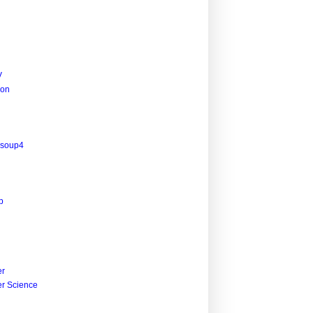
V
ion
lsoup4
p
r
r Science