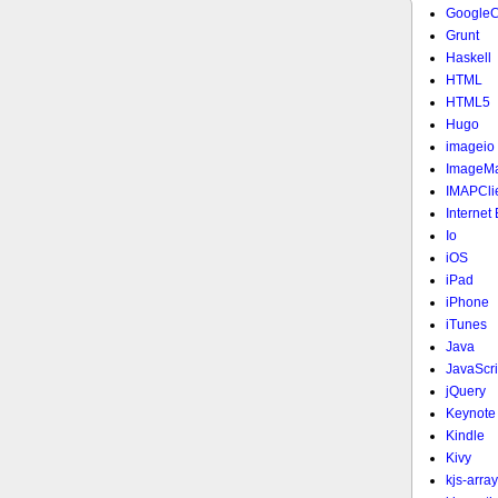
Google
Grunt
Haskell
HTML
HTML5
Hugo
imageio
ImageMa
IMAPCli
Internet
Io
iOS
iPad
iPhone
iTunes
Java
JavaScri
jQuery
Keynote
Kindle
Kivy
kjs-array