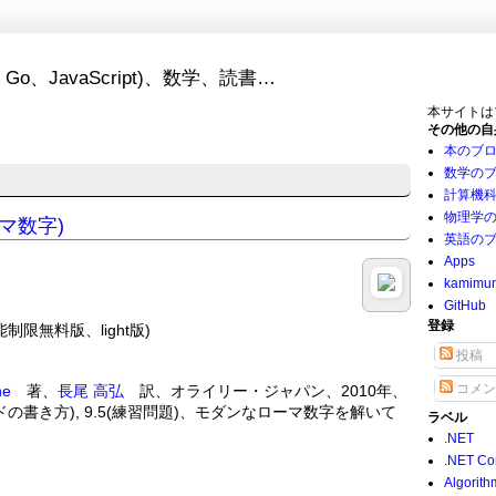
Go、JavaScript)、数学、読書…
本サイトは
その他の自
本のブ
数学の
計算機
物理学
ーマ数字)
英語の
Apps
kamimu
GitHub
登録
制限無料版、light版)
投稿
コメン
ne
著、
長尾 高弘
訳、オライリー・ジャパン、2010年、
自作メソッドの書き方), 9.5(練習問題)、モダンなローマ数字を解いて
ラベル
.NET
.NET Co
Algorith