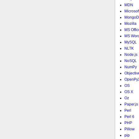
MDN
Microsof
MongoD
Mozilla
MS Offic
MS Wor
MySQL
NLTK
Node.js
NoSQL
NumPy
Objectiv
OpenPy
OS
OS X
Oz
Paper.js
Perl
Perl 6
PHP
Pillow
pip