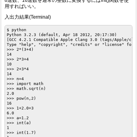
8進数、16進数を通常の整数に変換するにはint()関数を使
用すればいい。
入出力結果(Terminal)
$ python

Python 3.2.3 (default, Apr 18 2012, 20:17:30) 

[GCC 4.2.1 Compatible Apple Clang 3.0 (tags/Apple/cla
Type "help", "copyright", "credits" or "license" for 
>>> 2*(3+4)

14

>>> 2*3+4

10

>>> 2+3*4

14

>>> n=4

>>> import math

>>> math.sqrt(n)

2.0

>>> pow(n,2)

16

>>> 1+2.0+3

6.0

>>> a=1.2

>>> int(a)

1

>>> int(1.7)
