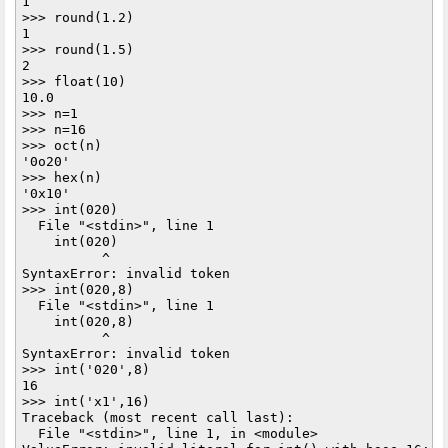
1

>>> round(1.2)

1

>>> round(1.5)

2

>>> float(10)

10.0

>>> n=1

>>> n=16

>>> oct(n)

'0o20'

>>> hex(n)

'0x10'

>>> int(020)

  File "<stdin>", line 1

    int(020)

          ^

SyntaxError: invalid token

>>> int(020,8)

  File "<stdin>", line 1

    int(020,8)

          ^

SyntaxError: invalid token

>>> int('020',8)

16

>>> int('x1',16)

Traceback (most recent call last):

  File "<stdin>", line 1, in <module>
