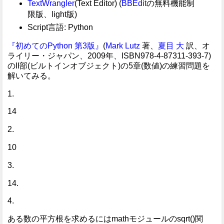
TextWrangler
(Text Editor) (
BBEdit
の無料機能制
限版、light版)
Script言語: Python
『初めてのPython 第3版』
(
Mark Lutz
著、
夏目 大
訳、オ
ライリー・ジャパン、2009年、ISBN978-4-87311-393-7)
のII部(ビルトインオブジェクト)の5章(数値)の練習問題を
解いてみる。
1.
14
2.
10
3.
14.
4.
ある数の平方根を求めるにはmathモジュールのsqrt()関