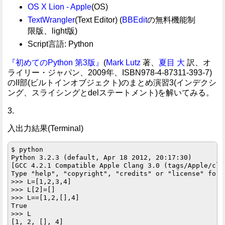
OS X Lion - Apple
(OS)
TextWrangler
(Text Editor) (
BBEdit
の無料機能制
限版、light版)
Script言語: Python
『初めてのPython 第3版』
(
Mark Lutz
著、
夏目 大
訳、オ
ライリー・ジャパン、2009年、ISBN978-4-87311-393-7)
のII部(ビルトインオブジェクト)のまとめ演習3(インデクシ
ング、スライシングとdelステートメント)を解いてみる。
3.
入出力結果(Terminal)
$ python

Python 3.2.3 (default, Apr 18 2012, 20:17:30) 

[GCC 4.2.1 Compatible Apple Clang 3.0 (tags/Apple/cla
Type "help", "copyright", "credits" or "license" for 
>>> L=[1,2,3,4]

>>> L[2]=[]

>>> L==[1,2,[],4]

True

>>> L

[1, 2, [], 4]
