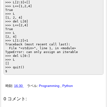
>>> L[2:3]=[]

>>> L==[1,2,4]

True

>>> L

[1, 2, 4]

>>> del L[0]

>>> L==[2,4]

True

>>> L

[2, 4]

>>> L[1:2]=1

Traceback (most recent call last):

  File "<stdin>", line 1, in <module>

TypeError: can only assign an iterable

>>> del L[0:]

>>> L

[]

>>> quit()

時刻:
16:30
ラベル:
Programming
,
Python
0 コメント: