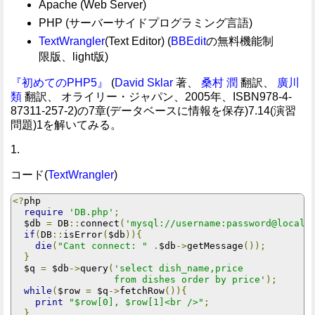
Apache (Web Server)
PHP (サーバーサイドプログラミング言語)
TextWrangler
(Text Editor) (
BBEdit
の無料機能制
限版、light版)
『初めてのPHP5』
(
David Sklar
著、
桑村 潤
翻訳、
廣川
類
翻訳、 オライリー・ジャパン、2005年、ISBN978-4-
87311-257-2)の7章(データベースに情報を保存)7.14(演習
問題)1を解いてみる。
1.
コード(
TextWrangler
)
<?
php

require
'DB.php'
;
  $db 
=
 DB
::
connect
(
'mysql://username:password@localh
if
(
DB
::
isError
(
$db
)){
die
(
"Cant connect: "
.
$db
->
getMessage
());
}
  $q 
=
 $db
->
query
(
'select dish_name,price 

                  from dishes order by price'
);
while
(
$row 
=
 $q
->
fetchRow
()){
print
"$row[0], $row[1]<br />"
;
}