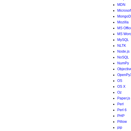
MDN
Microsof
MongoD
Mozilla
MS Offic
MS Wor
MySQL
NLTK
Node.js
NoSQL
NumPy
Objectiv
OpenPy
OS
OS X
Oz
Paper.js
Perl
Perl 6
PHP
Pillow
pip