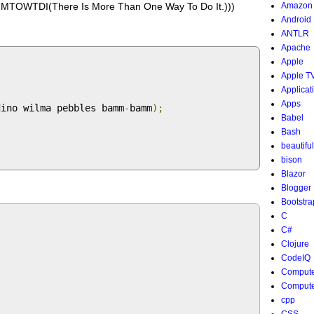
here Is More Than One Way To Do It.)))
Amazon
Android
ANTLR
Apache
Apple
Apple T
Applicat
Apps
dino wilma pebbles bamm
-
bamm
);
Babel
Bash
beautifu
bison
Blazor
Blogger
Bootstra
C
C#
Clojure
CodeIQ
Compute
Compute
cpp