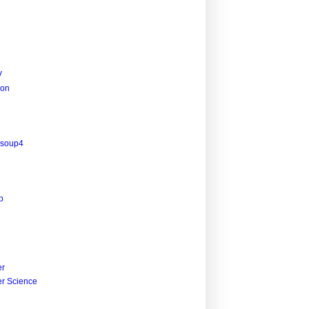
V
ion
lsoup4
p
r
r Science