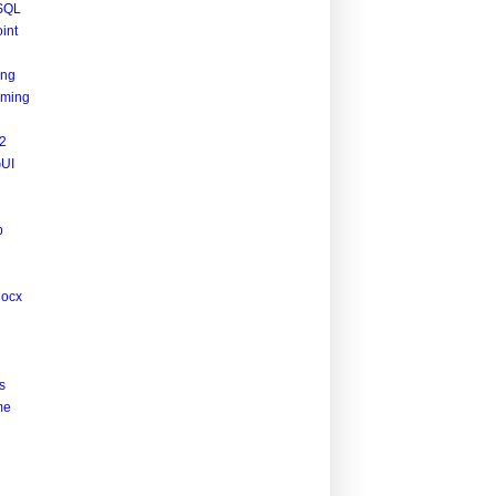
SQL
int
ing
ming
2
UI
p
docx
s
me