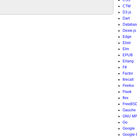
CSS
CTM
D3.js
Dart
Databas
Dexie.js
Edge
Elixir
Elm
EPUB
Erlang
F#
Factor
firecall
Firefox
Flask
flex
FreeBS
Gauche
GNU M
Go
Google
Google 