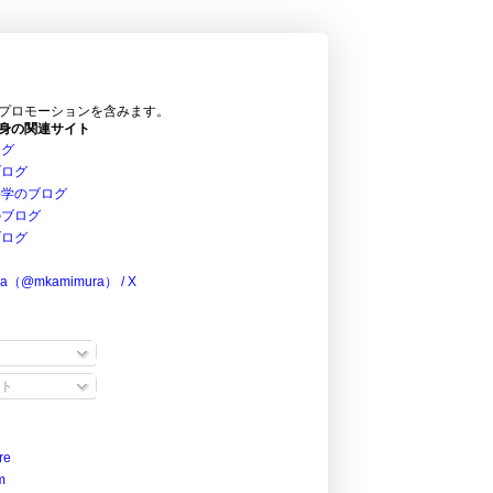
プロモーションを含みます。
身の関連サイト
ログ
ブログ
科学のブログ
のブログ
ブログ
ra（@mkamimura） / X
ト
re
m