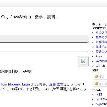
Go、JavaScript)、数学、読書…
本サイトは
その他の自
本のブ
数学の
計算機
物理学
英語の
Apps
kamimu
GitHub
登録
制限無料版、light版)
投稿
コメン
,
Tom Phoenix
,
brian d foy
共著、
近藤 嘉雪
訳、オライリ
-427-9) の3章(リストと配列), 3.10(練習問題)2を解いてみ
ラベル
.NET
.NET Co
Algorith