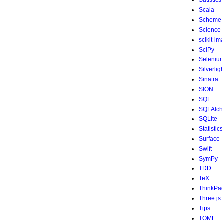
Satistics
Scala
Scheme
Science
scikit-i
SciPy
Seleniu
Silverlig
Sinatra
SION
SQL
SQLAlc
SQLite
Statistic
Surface
Swift
SymPy
TDD
TeX
ThinkPa
Three.js
Tips
TOML