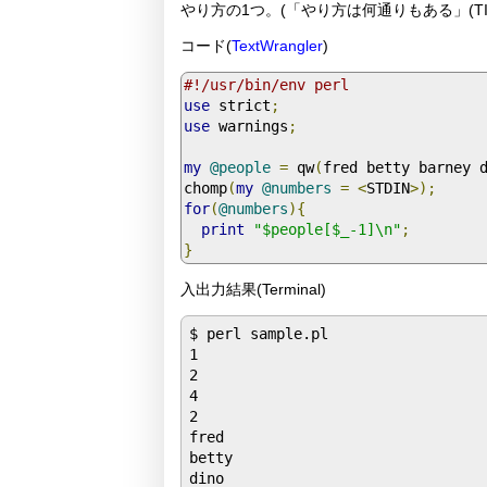
やり方の1つ。(「やり方は何通りもある」(TIMTOWTDI(T
コード(
TextWrangler
)
#!/usr/bin/env perl
use
 strict
;
use
 warnings
;
my
@people
=
 qw
(
fred betty barney 
chomp
(
my
@numbers
=
<
STDIN
>);
for
(
@numbers
){
print
"$people[$_-1]\n"
;
}
入出力結果(Terminal)
$ perl sample.pl

1

2

4

2

fred

betty

dino
