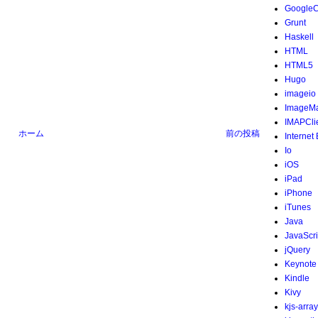
Google
Grunt
Haskell
HTML
HTML5
Hugo
imageio
ImageMa
IMAPCli
ホーム
前の投稿
Internet
Io
iOS
iPad
iPhone
iTunes
Java
JavaScri
jQuery
Keynote
Kindle
Kivy
kjs-array