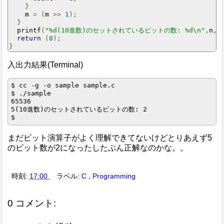
}
    m 
=
(
m 
>>
1
);
}
  printf
(
"%d(10進数)のセットされているビットの数: %d\n"
,
n
,
c
return
(
0
);
}
入出力結果(Terminal)
$ cc -g -o sample sample.c

$ ./sample

65536

5(10進数)のセットされているビットの数: 2

まだビット演算子がよく理解できてないけどとりあえず5
のビット数が2になったしたぶん正解なのかな。。
時刻:
17:00
ラベル:
C
,
Programming
0 コメント: