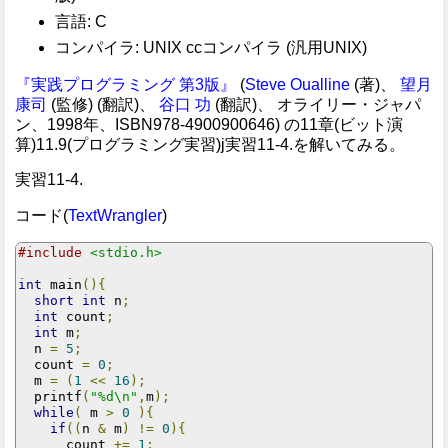
言語: C
コンパイラ: UNIX ccコンパイラ (汎用UNIX)
『実践プログラミング 第3版』
(
Steve Oualline
(著)、
望月
康司
(監修) (翻訳)、
谷口 功
(翻訳)、 オライリー・ジャパ
ン、1998年、ISBN978-4900900646) の11章(ビット演
算)11.9(プログラミング実習)j実習11-4.を解いてみる。
実習11-4.
コード(
TextWrangler
)
#include
<stdio.h>
int
 main
(){
short
int
 n
;
int
 count
;
int
 m
;
  n 
=
5
;
  count 
=
0
;
  m 
=
(
1
<<
16
);
  printf
(
"%d\n"
,
m
);
while
(
 m 
>
0
){
if
((
n 
&
 m
)
!=
0
){
      count 
+=
1
;