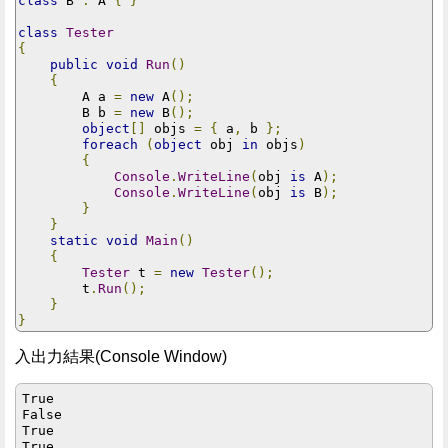
class
 B 
:
 A 
{
}
class
Tester
{
public
void
Run
()
{
        A a 
=
new
 A
();
        B b 
=
new
 B
();
object
[]
 objs 
=
{
 a
,
 b 
};
foreach
(
object
 obj 
in
 objs
)
{
Console
.
WriteLine
(
obj 
is
 A
);
Console
.
WriteLine
(
obj 
is
 B
);
}
}
static
void
Main
()
{
Tester
 t 
=
new
Tester
();
        t
.
Run
();
}
}
入出力結果(Console Window)
True

False

True

True
