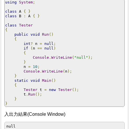
using
System
;
class
 A 
{
}
class
 B 
:
 A 
{
}
class
Tester
{
public
void
Run
()
{
int
?
 n 
=
null
;
if
(
n 
==
null
)
{
Console
.
WriteLine
(
"null"
);
}
        n 
=
10
;
Console
.
WriteLine
(
n
);
}
static
void
Main
()
{
Tester
 t 
=
new
Tester
();
        t
.
Run
();
}
}
入出力結果(Console Window)
null
