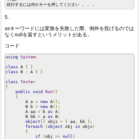
5.
asキーワードには変換を失敗した際、例外を投げるのでは
なくnullを返すというメリットがある。
コード
using
System
;
class
 A 
{
}
class
 B 
:
 A 
{
}
class
Tester
{
public
void
Run
()
{
        A a 
=
new
 A
();
        B b 
=
new
 B
();
        A aa 
=
 b 
as
 A
;
        B bb 
=
 a 
as
 B
;
object
[]
 objs 
=
{
 aa
,
 bb 
};
foreach
(
object
 obj 
in
 objs
)
{
if
(
obj 
==
null
)