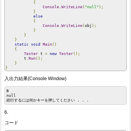
{
Console
.
WriteLine
(
"null"
);
}
else
{
Console
.
WriteLine
(
obj
);
}
}
}
static
void
Main
()
{
Tester
 t 
=
new
Tester
();
        t
.
Run
();
}
}
入出力結果(Console Window)
B

null

6.
コード