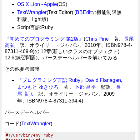
OS X Lion - Apple
(OS)
TextWrangler
(Text Editor) (
BBEdit
の機能制限無
料版、light版)
Script言語:Ruby
『初めてのプログラミング 第2版』
(
Chris Pine
著、
長尾
高弘
訳、オライリー・ジャパン、2010年、ISBN978-4-
87311-469-9)の 12章(新しいクラスのオブジェクト),
12.6(練習問題)、バースデーヘルパーを解いてみる。
その他参考書籍
『プログラミング言語 Ruby』
David Flanagan
,
まつもと ゆきひろ
著 、
卜部 昌平
監訳、
長
尾 高弘
訳、オライリー・ジャパン、2009
年、ISBN978-4-87311-394-4)
バースデーヘルパー
コード(
TextWrangler
)
#!/usr/bin/env ruby