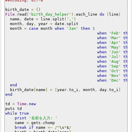
#encoding: utf-8
birth_date 
=
{}
File
.
read
(
'birth_day_helper'
).
each_line 
do
|
line
|
  name
,
 date 
=
 line
.
split
(
','
)
  month
,
 day
,
 year 
=
 date
.
split

  month 
=
case
 month 
when
'Jan'
then
1
when
'Feb'
the
when
'Mar'
the
when
'Apr'
the
when
'May'
the
when
'Jun'
the
when
'Jul'
the
when
'Aug'
the
when
'Sep'
the
when
'Oct'
the
when
'Nov'
the
when
'Dec'
the
end
  birth_date
[
name
]
=
[
year
.
to_i
,
 month
,
 day
.
to_i
]
end
td 
=
Time
.
new
while
true
print
'名前を入力: '
    name 
=
 gets
.
chomp

break
if
 name 
=~
/^
\s
*
$
/