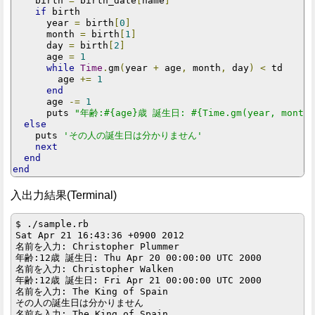
    birth 
=
 birth_date
[
name
]
if
 birth

      year 
=
 birth
[
0
]
      month 
=
 birth
[
1
]
      day 
=
 birth
[
2
]
      age 
=
1
while
Time
.
gm
(
year 
+
 age
,
 month
,
 day
)
<
 td

        age 
+=
1
end
      age 
-=
1
      puts 
"年齢:#{age}歳 誕生日: #{Time.gm(year, month,
else
    puts 
'その人の誕生日は分かりません'
next
end
end
入出力結果(Terminal)
$ ./sample.rb

Sat Apr 21 16:43:36 +0900 2012

名前を入力: Christopher Plummer

年齢:12歳 誕生日: Thu Apr 20 00:00:00 UTC 2000

名前を入力: Christopher Walken

年齢:12歳 誕生日: Fri Apr 21 00:00:00 UTC 2000

名前を入力: The King of Spain 

その人の誕生日は分かりません

名前を入力: The King of Spain 
